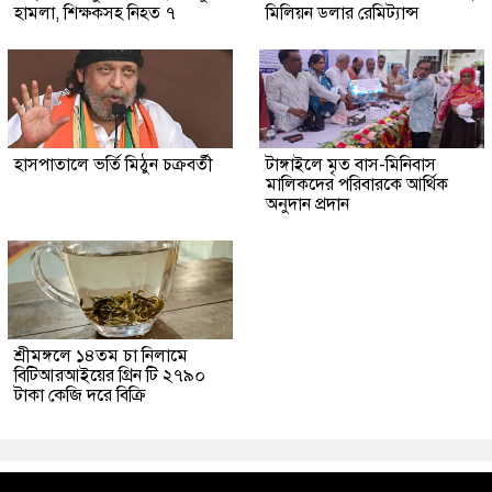
হামলা, শিক্ষকসহ নিহত ৭
মিলিয়ন ডলার রেমিট্যান্স
হাসপাতালে ভর্তি মিঠুন চক্রবর্তী
টাঙ্গাইলে মৃত বাস-মিনিবাস
মালিকদের পরিবারকে আর্থিক
অনুদান প্রদান
শ্রীমঙ্গলে ১৪তম চা নিলামে
বিটিআরআইয়ের গ্রিন টি ২৭৯০
টাকা কেজি দরে বিক্রি