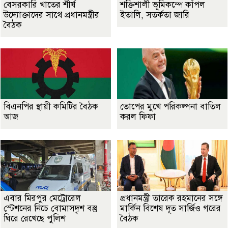
বেসরকারি খাতের শীর্ষ
শক্তিশালী ভূমিকম্পে কাঁপল
উদ্যোক্তাদের সাথে প্রধানমন্ত্রীর
ইতালি, সতর্কতা জারি
বৈঠক
বিএনপির স্থায়ী কমিটির বৈঠক
তোপের মুখে পরিকল্পনা বাতিল
আজ
করল ফিফা
এবার মিরপুর মেট্রোরেল
প্রধানমন্ত্রী তারেক রহমানের সঙ্গে
স্টেশনের নিচে বোমাসদৃশ বস্তু
মার্কিন বিশেষ দূত সার্জিও গরের
ঘিরে রেখেছে পুলিশ
বৈঠক