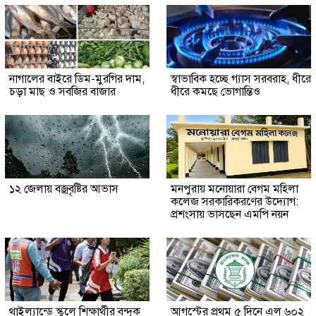
নাগালের বাইরে ডিম-মুরগির দাম,
স্বাভাবিক হচ্ছে গ্যাস সরবরাহ, ধীরে
চড়া মাছ ও সবজির বাজার
ধীরে কমছে ভোগান্তিও
১২ জেলায় বজ্রবৃষ্টির আভাস
মনপুরায় মনোয়ারা বেগম মহিলা
কলেজ সরকারিকরণের উদ্যোগ:
প্রশংসায় ভাসছেন এমপি নয়ন
থাইল্যান্ডে স্কুলে শিক্ষার্থীর বন্দুক
আগস্টের প্রথম ৫ দিনে এল ৬০২