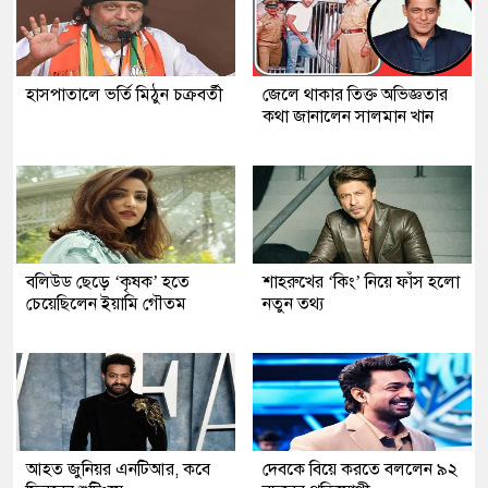
হাসপাতালে ভর্তি মিঠুন চক্রবর্তী
জেলে থাকার তিক্ত অভিজ্ঞতার
কথা জানালেন সালমান খান
বলিউড ছেড়ে ‘কৃষক’ হতে
শাহরুখের ‘কিং’ নিয়ে ফাঁস হলো
চেয়েছিলেন ইয়ামি গৌতম
নতুন তথ্য
আহত জুনিয়র এনটিআর, কবে
দেবকে বিয়ে করতে বললেন ৯২