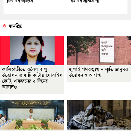
ফিরবেন শুটিংয়ে
বছরের প্রতিযোগী
জনপ্রিয়
কালিহাতীতে অবৈধ বালু
জুলাই গণঅভ্যুত্থান স্মৃতি জাদুঘর
উত্তোলন ও মাটি কাটায় মোবাইল
উদ্বোধন ৫ আগস্ট
কোর্ট, একজনের ২ দিনের
কারাদণ্ড