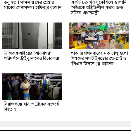
তনু হত্যা মামলায় ফের গ্রেপ্তার
একটি চক্র খুব সুকৌশলে জ্বালানি
সাবেক সেনাসদস্য হাফিজুর রহমান
সেক্টরকে অস্থিতিশীল করার জন্য
সক্রিয়: প্রধানমন্ত্রী
ডিজিএফআইয়ের ‘আয়নাঘর’
পাবনায় প্রথমবারের মত চালু হলো
পরিদর্শনে ট্রাইব্যুনালের বিচারকরা
শিশুদের সফট ইনডোর প্লে-গ্রাউন্ড
‘পিএস ডিসনে প্লে-গ্রাউন্ড’
সিরাজগঞ্জে বাস ও ট্রাকের সংঘর্ষে
নিহত ২