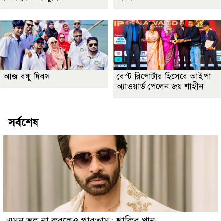
আজ বন্ধু দিবস
বেস্ট রিপোর্টার হিসেবে আইপা
অ্যাওয়ার্ড পেলেন জয় শাহীন
সর্বশেষ
এমন ভুল না করলেও পারতাম : শাকিব খান