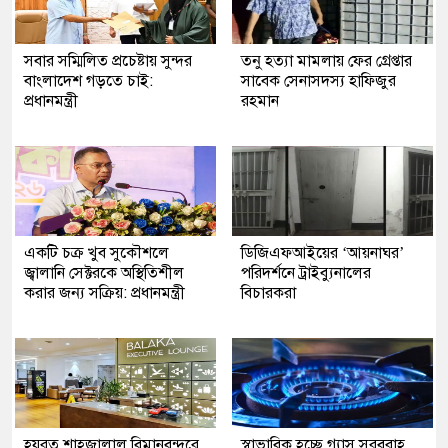
সবার সম্মিলিত প্রচেষ্টায় সুন্দর
তনু হত্যা মামলায় ফের গ্রেপ্তার
বাংলাদেশ গড়তে চাই:
সাবেক সেনাসদস্য হাফিজুর
প্রধানমন্ত্রী
রহমান
একটি চক্র খুব সুকৌশলে
ডিজিএফআইয়ের ‘আয়নাঘর’
জ্বালানি সেক্টরকে অস্থিতিশীল
পরিদর্শনে ট্রাইব্যুনালের
করার জন্য সক্রিয়: প্রধানমন্ত্রী
বিচারকরা
হযরত শাহজালাল বিমানবন্দরে
স্বাভাবিক হচ্ছে গ্যাস সরবরাহ,