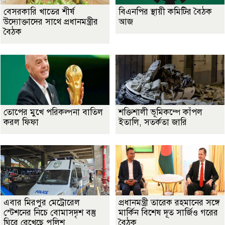
বেসরকারি খাতের শীর্ষ
বিএনপির স্থায়ী কমিটির বৈঠক
উদ্যোক্তাদের সাথে প্রধানমন্ত্রীর
আজ
বৈঠক
তোপের মুখে পরিকল্পনা বাতিল
শক্তিশালী ভূমিকম্পে কাঁপল
করল ফিফা
ইতালি, সতর্কতা জারি
এবার মিরপুর মেট্রোরেল
প্রধানমন্ত্রী তারেক রহমানের সঙ্গে
স্টেশনের নিচে বোমাসদৃশ বস্তু
মার্কিন বিশেষ দূত সার্জিও গরের
ঘিরে রেখেছে পুলিশ
বৈঠক