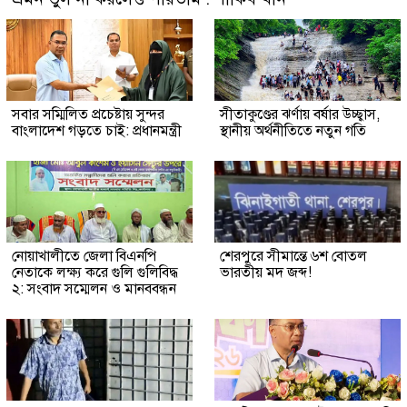
সবার সম্মিলিত প্রচেষ্টায় সুন্দর
সীতাকুণ্ডের ঝর্ণায় বর্ষার উচ্ছ্বাস,
বাংলাদেশ গড়তে চাই: প্রধানমন্ত্রী
স্থানীয় অর্থনীতিতে নতুন গতি
নোয়াখালীতে জেলা বিএনপি
শেরপুরে সীমান্তে ৬শ বোতল
নেতাকে লক্ষ্য করে গুলি গুলিবিদ্ধ
ভারতীয় মদ জব্দ!
২: সংবাদ সম্মেলন ও মানববন্ধন