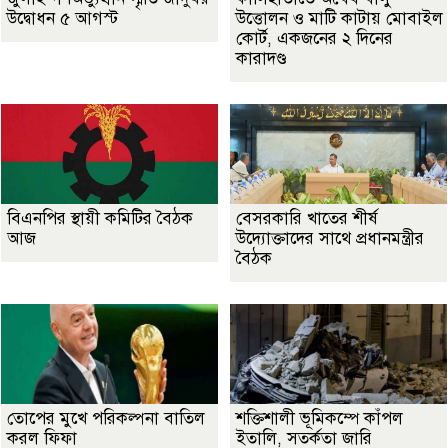
উদ্বোধন ৫ আগস্ট
উত্তোলন ও মাটি কাটায় মোবাইল
কোর্ট, একজনের ২ দিনের
কারাদণ্ড
বিএনপির স্থায়ী কমিটির বৈঠক
বেসরকারি খাতের শীর্ষ
আজ
উদ্যোক্তাদের সাথে প্রধানমন্ত্রীর
বৈঠক
তোপের মুখে পরিকল্পনা বাতিল
শক্তিশালী ভূমিকম্পে কাঁপল
করল ফিফা
ইতালি, সতর্কতা জারি