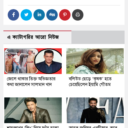
এ ক্যাটাগরির আরো নিউজ
জেলে থাকার তিক্ত অভিজ্ঞতার
বলিউড ছেড়ে ‘কৃষক’ হতে
কথা জানালেন সালমান খান
চেয়েছিলেন ইয়ামি গৌতম
শাহরুখের ‘কিং’ নিয়ে ফাঁস হলো
আহত জুনিয়র এনটিআর, কবে