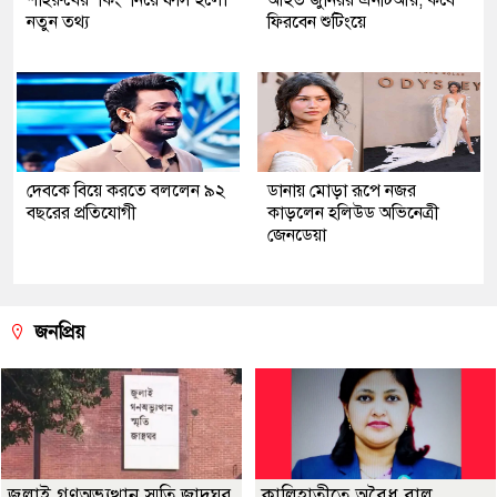
নতুন তথ্য
ফিরবেন শুটিংয়ে
দেবকে বিয়ে করতে বললেন ৯২
ডানায় মোড়া রূপে নজর
বছরের প্রতিযোগী
কাড়লেন হলিউড অভিনেত্রী
জেনডেয়া
জনপ্রিয়
জুলাই গণঅভ্যুত্থান স্মৃতি জাদুঘর
কালিহাতীতে অবৈধ বালু