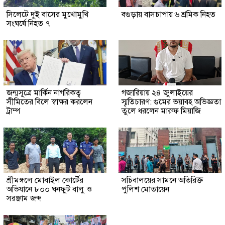
সিলেটে দুই বাসের মুখোমুখি
বগুড়ায় বাসচাপায় ৬ শ্রমিক নিহত
সংঘর্ষে নিহত ৭
জন্মসূত্রে মার্কিন নাগরিকত্ব
গজারিয়ায় ২৪ জুলাইয়ের
সীমিতের বিলে স্বাক্ষর করলেন
স্মৃতিচারণ: গুমের ভয়াবহ অভিজ্ঞতা
ট্রাম্প
তুলে ধরলেন মারুফ মিয়াজি
শ্রীমঙ্গলে মোবাইল কোর্টের
সচিবালয়ের সামনে অতিরিক্ত
অভিযানে ৮০০ ঘনফুট বালু ও
পুলিশ মোতায়েন
সরঞ্জাম জব্দ