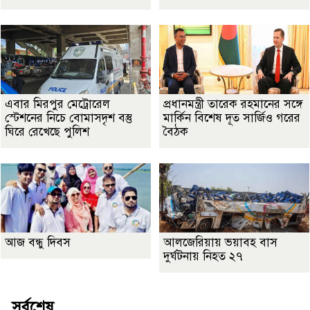
এবার মিরপুর মেট্রোরেল
প্রধানমন্ত্রী তারেক রহমানের সঙ্গে
স্টেশনের নিচে বোমাসদৃশ বস্তু
মার্কিন বিশেষ দূত সার্জিও গরের
ঘিরে রেখেছে পুলিশ
বৈঠক
আজ বন্ধু দিবস
আলজেরিয়ায় ভয়াবহ বাস
দুর্ঘটনায় নিহত ২৭
সর্বশেষ