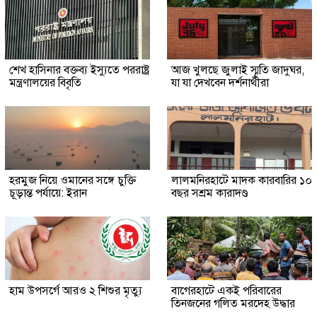
শেখ হাসিনার বক্তব্য ইস্যুতে পররাষ্ট্র
আজ খুলছে জুলাই স্মৃতি জাদুঘর,
মন্ত্রণালয়ের বিবৃতি
যা যা দেখবেন দর্শনার্থীরা
হরমুজ নিয়ে ওমানের সঙ্গে চুক্তি
লালমনিরহাটে মাদক কারবারির ১০
চূড়ান্ত পর্যায়ে: ইরান
বছর সশ্রম কারাদণ্ড
হাম উপসর্গে আরও ২ শিশুর মৃত্যু
‎বাগেরহাটে একই পরিবারের
তিনজনের গলিত মরদেহ উদ্ধার