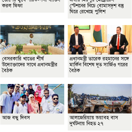
করল ফিফা
স্টেশনের নিচে বোমাসদৃশ বস্তু
ঘিরে রেখেছে পুলিশ
বেসরকারি খাতের শীর্ষ
প্রধানমন্ত্রী তারেক রহমানের সঙ্গে
উদ্যোক্তাদের সাথে প্রধানমন্ত্রীর
মার্কিন বিশেষ দূত সার্জিও গরের
বৈঠক
বৈঠক
আজ বন্ধু দিবস
আলজেরিয়ায় ভয়াবহ বাস
দুর্ঘটনায় নিহত ২৭