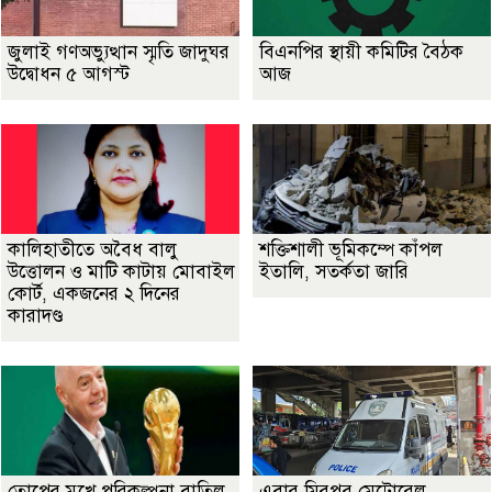
জুলাই গণঅভ্যুত্থান স্মৃতি জাদুঘর
বিএনপির স্থায়ী কমিটির বৈঠক
উদ্বোধন ৫ আগস্ট
আজ
কালিহাতীতে অবৈধ বালু
শক্তিশালী ভূমিকম্পে কাঁপল
উত্তোলন ও মাটি কাটায় মোবাইল
ইতালি, সতর্কতা জারি
কোর্ট, একজনের ২ দিনের
কারাদণ্ড
তোপের মুখে পরিকল্পনা বাতিল
এবার মিরপুর মেট্রোরেল