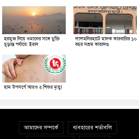
হরমুজ নিয়ে ওমানের সঙ্গে চুক্তি
লালমনিরহাটে মাদক কারবারির ১০
চূড়ান্ত পর্যায়ে: ইরান
বছর সশ্রম কারাদণ্ড
হাম উপসর্গে আরও ২ শিশুর মৃত্যু
আমাদের সম্পর্কে
ব্যবহারের শর্তাবলি