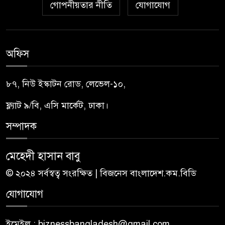
গোপনীয়তার নীতি
যোগাযোগ
অফিস
৮৭, নিউ ইস্কাটন রোড, লেভেল-১০,
ফ্ল্যাট ৯/বি, এসি মার্কেট, ঢাকা।
সম্পাদক
মেহেদী হাসান বাবু
© ২০২৪ সর্বস্বত্ব সংরক্ষিত | বিজনেস বাংলাদেশ.কম.বিডি
যোগাযোগ
ইমেইল : biznessbangladesh@gmail.com