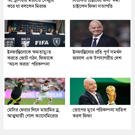
অস্ট্রেলিয়ার মাটিতে সেঞ্চুরি
বিতর্কিত প্রস্তাবের জন্য ক্ষমা
করে যা বললেন মিরাজ
চাইলেন ফিফা সভাপতি
ইনফান্তিনোকে ক্ষমতাচ্যুত
ইনফান্তিনোর প্রতি পূর্ণ সমর্থন
করতে জোট গঠন, ফিফাকে
জানাল এক উপসাগরীয় দেশ
‘অচল করার’ পরিকল্পনা
মেসির ফেরার দিনে মায়ামির ড্র,
তোপের মুখে পরিকল্পনা বাতিল
আত্মঘাতী গোল ক্যাসেমিরোর
করল ফিফা