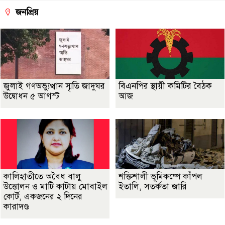
জনপ্রিয়
জুলাই গণঅভ্যুত্থান স্মৃতি জাদুঘর
বিএনপির স্থায়ী কমিটির বৈঠক
উদ্বোধন ৫ আগস্ট
আজ
কালিহাতীতে অবৈধ বালু
শক্তিশালী ভূমিকম্পে কাঁপল
উত্তোলন ও মাটি কাটায় মোবাইল
ইতালি, সতর্কতা জারি
কোর্ট, একজনের ২ দিনের
কারাদণ্ড