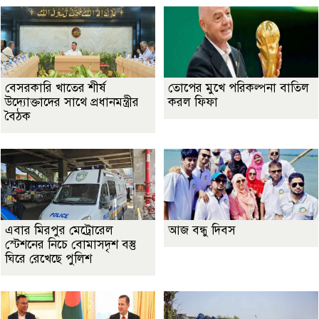
বেসরকারি খাতের শীর্ষ
তোপের মুখে পরিকল্পনা বাতিল
উদ্যোক্তাদের সাথে প্রধানমন্ত্রীর
করল ফিফা
বৈঠক
এবার মিরপুর মেট্রোরেল
আজ বন্ধু দিবস
স্টেশনের নিচে বোমাসদৃশ বস্তু
ঘিরে রেখেছে পুলিশ