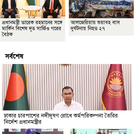
প্রধানমন্ত্রী তারেক রহমানের সঙ্গে
আলজেরিয়ায় ভয়াবহ বাস
মার্কিন বিশেষ দূত সার্জিও গরের
দুর্ঘটনায় নিহত ২৭
বৈঠক
সর্বশেষ
ঢাকার চারপাশের নদীদূষণ রোধে কর্মপরিকল্পনা তৈরির
নির্দেশ প্রধানমন্ত্রীর