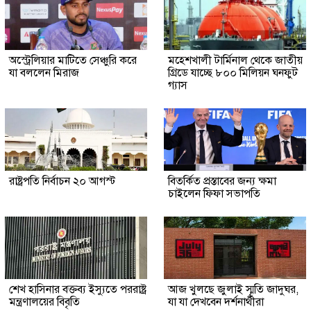
অস্ট্রেলিয়ার মাটিতে সেঞ্চুরি করে
মহেশখালী টার্মিনাল থেকে জাতীয়
যা বললেন মিরাজ
গ্রিডে যাচ্ছে ৮০০ মিলিয়ন ঘনফুট
গ্যাস
রাষ্ট্রপতি নির্বাচন ২০ আগস্ট
বিতর্কিত প্রস্তাবের জন্য ক্ষমা
চাইলেন ফিফা সভাপতি
শেখ হাসিনার বক্তব্য ইস্যুতে পররাষ্ট্র
আজ খুলছে জুলাই স্মৃতি জাদুঘর,
মন্ত্রণালয়ের বিবৃতি
যা যা দেখবেন দর্শনার্থীরা