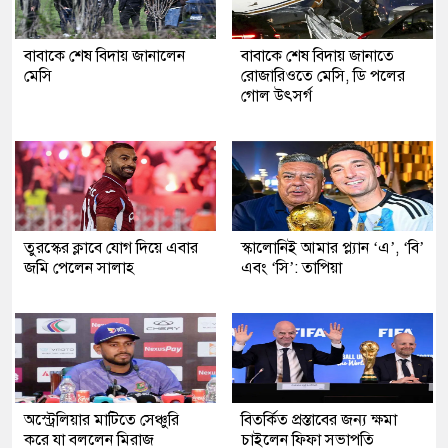
বাবাকে শেষ বিদায় জানালেন
বাবাকে শেষ বিদায় জানাতে
মেসি
রোজারিওতে মেসি, ডি পলের
গোল উৎসর্গ
তুরস্কের ক্লাবে যোগ দিয়ে এবার
স্কালোনিই আমার প্ল্যান ‘এ’, ‘বি’
জমি পেলেন সালাহ
এবং ‘সি’: তাপিয়া
অস্ট্রেলিয়ার মাটিতে সেঞ্চুরি
বিতর্কিত প্রস্তাবের জন্য ক্ষমা
করে যা বললেন মিরাজ
চাইলেন ফিফা সভাপতি