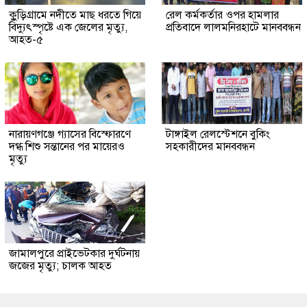
কুুড়িগ্রা‌মে নদীতে মাছ ধরতে গিয়ে
রেল কর্মকর্তার ওপর হামলার
বিদ্যুৎস্পৃষ্টে এক জেলের মৃত্যু,
প্রতিবাদে লালমনিরহাটে মানববন্ধন
আহত-৫
নারায়ণগঞ্জে গ্যাসের বিস্ফোরণে
টাঙ্গাইল রেলস্টেশনে বুকিং
দগ্ধ শিশু সন্তানের পর মায়েরও
সহকারীদের মানববন্ধন
মৃত্যু
জামালপুরে প্রাইভেটকার দুর্ঘটনায়
জজের মৃত্যু; চালক আহত