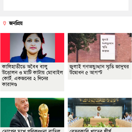
জনপ্রিয়
কালিহাতীতে অবৈধ বালু
জুলাই গণঅভ্যুত্থান স্মৃতি জাদুঘর
উত্তোলন ও মাটি কাটায় মোবাইল
উদ্বোধন ৫ আগস্ট
কোর্ট, একজনের ২ দিনের
কারাদণ্ড
তোপের মুখে পরিকল্পনা বাতিল
বেসরকারি খাতের শীর্ষ