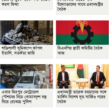
করল ফিফা
উদ্যোক্তাদের সাথে প্রধানমন্ত্রীর
বৈঠক
শক্তিশালী ভূমিকম্পে কাঁপল
বিএনপির স্থায়ী কমিটির বৈঠক
ইতালি, সতর্কতা জারি
আজ
এবার মিরপুর মেট্রোরেল
প্রধানমন্ত্রী তারেক রহমানের সঙ্গে
স্টেশনের নিচে বোমাসদৃশ বস্তু
মার্কিন বিশেষ দূত সার্জিও গরের
ঘিরে রেখেছে পুলিশ
বৈঠক