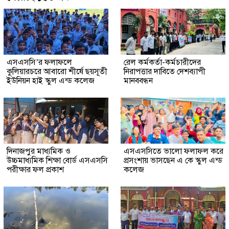
এসএসসি’র ফলাফলে
রেল কর্মকর্তা-কর্মচারীদের
কুলিয়ারচরে আবারো শীর্ষে ছয়সূতী
নিরাপত্তার দাবিতে দেশব্যাপী
ইউনিয়ন হাই স্কুল এন্ড কলেজ
মানববন্ধন
দিনাজপুর মাধ্যমিক ও
এসএসসিতে ভালো ফলাফল করে
উচ্চমাধ্যমিক শিক্ষা বোর্ড এসএসসি
প্রসংশায় ভাসছেন এ কে স্কুল এন্ড
পরীক্ষার ফল প্রকাশ
কলেজ