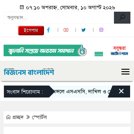
০৭:১০ অপরাহ্ন, সোমবার, ১০ অগাস্ট ২০২৬
ইপেপার
×
শ্রীমঙ্গলে এসএসসি, দাখিল ও ভোকেশনালে জিপ
সংবাদ শিরোনাম :
প্রচ্ছদ
স্পোর্টস