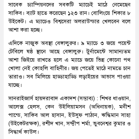
সাবেক চ্যাম্পিয়নদের সবকটি ম্যাচেই মাঠে নেমেছেন
সাকিব। ব্যাট হাতে করেছেন ১২৩ রান। বোলিংয়ে শিকার ৮
উইকেট। এ ম্যাচেও বিশ্বসেরা অলরাউন্ডার খেলবেন বলে
আশা করা হচ্ছে।
এদিকে নাজুক অবস্থা বেঙ্গালুরুর। ৯ ম্যাচে ৩ জয়ে পয়েন্ট
টেবিলে ষষ্ঠ স্থানে আছে বেঙ্গালুরু। টুর্নামেন্টে সামান্যতম
আশা জিইয়ে রাখতে হলে এ ম্যাচে জয়ে ভিন্ন কোনো পথ
খোলা নেই কোহলি বাহিনীর। জয় পেতেই মাঠে নামতে চান
তারাও। সব মিলিয়ে হাড্ডাহাড্ডি লড়াইয়ের আভাস পাওয়া
যাচ্ছে।
সানরাইজার্স হায়দরাবাদ একাদশ (সম্ভাব্য) : শিখর ধাওয়ান,
আলেক্স হেলস, কেন উইলিয়ামসন (অধিনায়ক), মনীশ
পান্ডে, সাকিব আল হাসান, ইউসুফ পাঠান, ঋদ্ধিমান সাহা
(উইকেটরক্ষক), রশীদ খান, সন্দ্বীপ শর্মা, ভুবনেশ্বর কুমার ও
সিদ্ধার্থ কাউল।