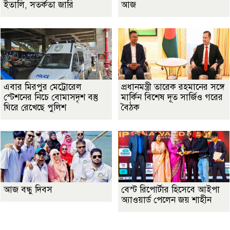
ইতালি, সতর্কতা জারি
আজ
এবার মিরপুর মেট্রোরেল
প্রধানমন্ত্রী তারেক রহমানের সঙ্গে
স্টেশনের নিচে বোমাসদৃশ বস্তু
মার্কিন বিশেষ দূত সার্জিও গরের
ঘিরে রেখেছে পুলিশ
বৈঠক
আজ বন্ধু দিবস
বেস্ট রিপোর্টার হিসেবে আইপা
অ্যাওয়ার্ড পেলেন জয় শাহীন