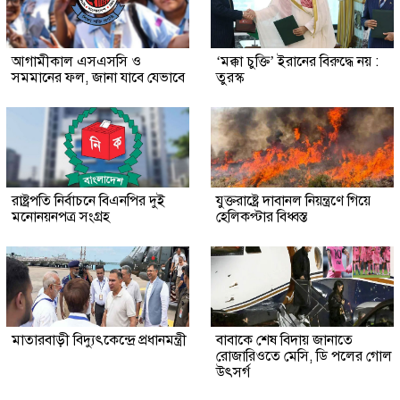
আগামীকাল এসএসসি ও
‘মক্কা চুক্তি’ ইরানের বিরুদ্ধে নয় :
সমমানের ফল, জানা যাবে যেভাবে
তুরস্ক
রাষ্ট্রপতি নির্বাচনে বিএনপির দুই
যুক্তরাষ্ট্রে দাবানল নিয়ন্ত্রণে গিয়ে
মনোনয়নপত্র সংগ্রহ
হেলিকপ্টার বিধ্বস্ত
মাতারবাড়ী বিদ্যুৎকেন্দ্রে প্রধানমন্ত্রী
বাবাকে শেষ বিদায় জানাতে
রোজারিওতে মেসি, ডি পলের গোল
উৎসর্গ