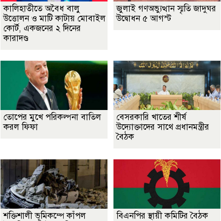
কালিহাতীতে অবৈধ বালু
জুলাই গণঅভ্যুত্থান স্মৃতি জাদুঘর
উত্তোলন ও মাটি কাটায় মোবাইল
উদ্বোধন ৫ আগস্ট
কোর্ট, একজনের ২ দিনের
কারাদণ্ড
তোপের মুখে পরিকল্পনা বাতিল
বেসরকারি খাতের শীর্ষ
করল ফিফা
উদ্যোক্তাদের সাথে প্রধানমন্ত্রীর
বৈঠক
শক্তিশালী ভূমিকম্পে কাঁপল
বিএনপির স্থায়ী কমিটির বৈঠক