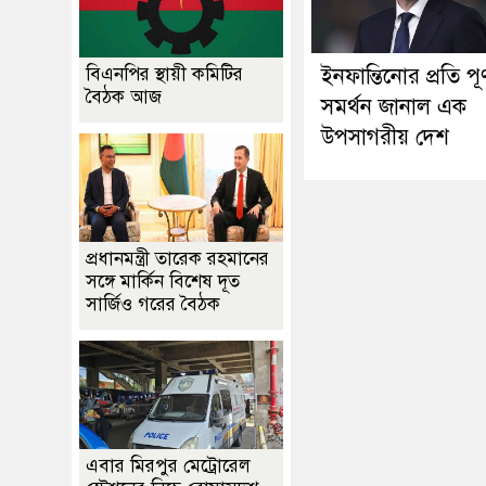
বিএনপির স্থায়ী কমিটির
ইনফান্তিনোর প্রতি পূর্
বৈঠক আজ
সমর্থন জানাল এক
উপসাগরীয় দেশ
প্রধানমন্ত্রী তারেক রহমানের
সঙ্গে মার্কিন বিশেষ দূত
সার্জিও গরের বৈঠক
এবার মিরপুর মেট্রোরেল