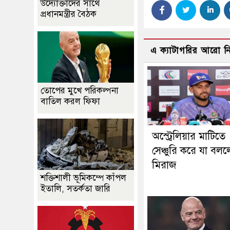
উদ্যোক্তাদের সাথে
প্রধানমন্ত্রীর বৈঠক
এ ক্যাটাগরির আরো 
তোপের মুখে পরিকল্পনা
বাতিল করল ফিফা
অস্ট্রেলিয়ার মাটিতে
সেঞ্চুরি করে যা বল
মিরাজ
শক্তিশালী ভূমিকম্পে কাঁপল
ইতালি, সতর্কতা জারি