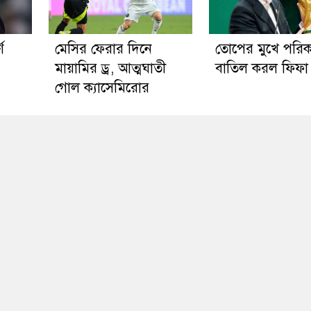
ণ
মেসির ফেরার দিনে
তোপের মুখে পরিক
মায়ামির ড্র, আত্মঘাতী
বাতিল করল ফিফা
গোল ক্যাসেমিরোর