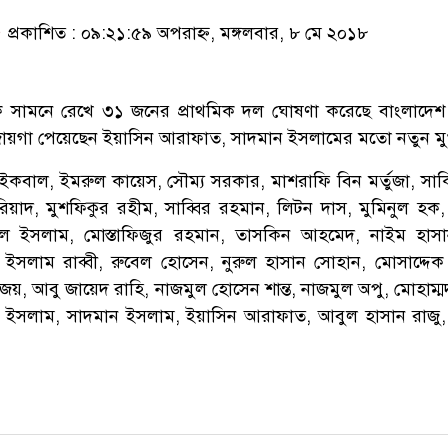
প্রকাশিত : ০৯:২১:৫৯ অপরাহ্ন, মঙ্গলবার, ৮ মে ২০১৮
ে সামনে রেখে ৩১ জনের প্রাথমিক দল ঘোষণা করেছে বাংলাদেশ 
 জায়গা পেয়েছেন ইয়াসিন আরাফাত, সাদমান ইসলামের মতো নতুন ম
 ইকবাল, ইমরুল কায়েস, সৌম্য সরকার, মাশরাফি বিন মর্তুজা, স
 রিয়াদ, মুশফিকুর রহীম, সাব্বির রহমান, লিটন দাস, মুমিনুল হক,
ুল ইসলাম, মোস্তাফিজুর রহমান, তাসকিন আহমেদ, নাইম হাসা
 ইসলাম রাব্বী, রুবেল হোসেন, নুরুল হাসান সোহান, মোসাদ্দে
য়, আবু জায়েদ রাহি, নাজমুল হোসেন শান্ত, নাজমুল অপু, মোহাম্মদ
ইসলাম, সাদমান ইসলাম, ইয়াসিন আরাফাত, আবুল হাসান রাজু,