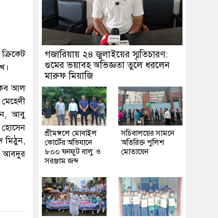
ক্রিকেট
গজারিয়ায় ২৪ জুলাইয়ের স্মৃতিচারণ:
গুমের ভয়াবহ অভিজ্ঞতা তুলে ধরলেন
ুখ।
মারুফ মিয়াজি
াকিব আল
 মেহেদী
ন, আবু
ক হোসেন
শ্রীমঙ্গলে মোবাইল
সচিবালয়ের সামনে
 মিঠুন,
কোর্টের অভিযানে
অতিরিক্ত পুলিশ
৮০০ ঘনফুট বালু ও
মোতায়েন
 আবদুর
সরঞ্জাম জব্দ