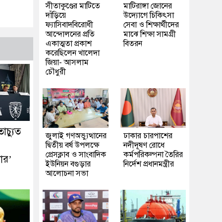
সীতাকুণ্ডের মাটিতে
মাটিরাঙ্গা জোনের
দাঁড়িয়ে
উদ্যোগে চিকিৎসা
ফ্যাসিবাদবিরোধী
সেবা ও শিক্ষার্থীদের
আন্দোলনের প্রতি
মাঝে শিক্ষা সামগ্রী
একাত্মতা প্রকাশ
বিতরন
করেছিলেন খালেদা
জিয়া- আসলাম
চৌধুরী
াচ্যুত
জুলাই গণঅভ্যুত্থানের
ঢাকার চারপাশের
দ্বিতীয় বর্ষ উপলক্ষে
নদীদূষণ রোধে
প্রেসক্লাব ও সাংবাদিক
কর্মপরিকল্পনা তৈরির
ার’
ইউনিয়ন বগুড়ার
নির্দেশ প্রধানমন্ত্রীর
আলোচনা সভা