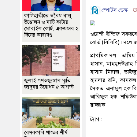
স্পোর্টস ডেস্ক
কালিহাতীতে অবৈধ বালু
উত্তোলন ও মাটি কাটায়
মোবাইল কোর্ট, একজনের ২
ওয়েস্ট ইন্ডিজ সফরক
দিনের কারাদণ্ড
বোর্ড (বিসিবি)। দলে
প্রাথমিক দল : তামিম
হাসান, মাহমুদউল্লাহ
হাসান মিরাজ, তাইজ
হায়দার রনি, কামরুল
জুলাই গণঅভ্যুত্থান স্মৃতি
জাদুঘর উদ্বোধন ৫ আগস্ট
সৈকত, এনামুল হক বিজ
আরিফুল হক, শফিউল 
রাজ্জাক।
ট্যাগ :
বেসরকারি খাতের শীর্ষ