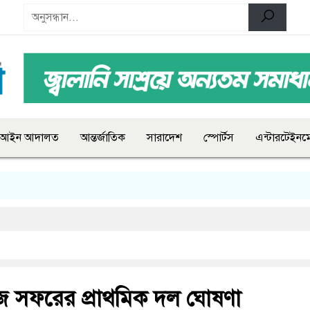
আইন আদালত
আন্তর্জাতিক
সারাদেশ
স্পোর্টস
এন্টারটেইনমে
িজ সফরের প্রাথমিক দল ঘোষণা