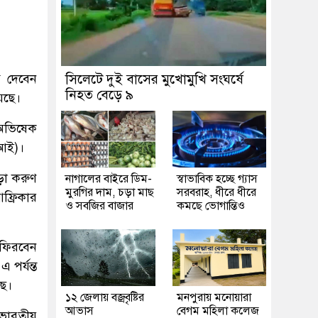
ব দেবেন
সিলেটে দুই বাসের মুখোমুখি সংঘর্ষে
নিহত বেড়ে ৯
েছে।
 অভিষেক
িআই)।
পড়া করুণ
নাগালের বাইরে ডিম-
স্বাভাবিক হচ্ছে গ্যাস
মুরগির দাম, চড়া মাছ
সরবরাহ, ধীরে ধীরে
ফ্রিকার
ও সবজির বাজার
কমছে ভোগান্তিও
 ফিরবেন
পর্যন্ত
ছে।
১২ জেলায় বজ্রবৃষ্টির
মনপুরায় মনোয়ারা
আভাস
বেগম মহিলা কলেজ
 ভারতীয়