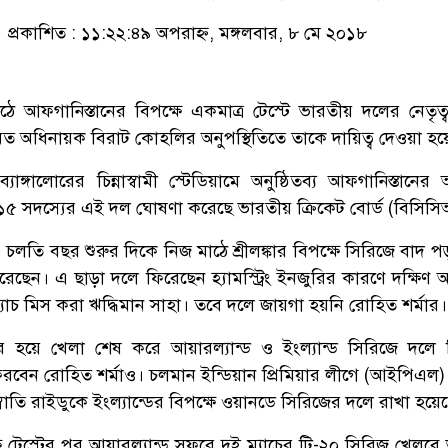
প্রকাশিত : ১১:২২:৪৯ অপরাহ্ন, মঙ্গলবার, ৮ মে ২০১৮
 আফগানিস্তানের বিপক্ষে একমাত্র টেস্টে ভারতীয় দলের নেতৃত্
মিত অধিনায়ক বিরাট কোহলির অনুপস্থিতিতে তাকে দায়িত্ব দেওয়া হয়
ঙ্গালোরের চিন্নাস্বামী স্টেডিয়ামে অনুষ্ঠিতব্য আফগানিস্তানের
ার ১৫ সদস্যের এই দল ঘোষণা করেছে ভারতীয় ক্রিকেট বোর্ড (বিসিস
 চলতি বছর শুরুর দিকে নিজ মাঠে শ্রীলঙ্কার বিপক্ষে সিরিজে বাদ 
েছেন। এ ছাড়া দলে ফিরেছেন হ্যামস্ট্রিং ইনজুরির কারণে দক্ষিণ আ
ম্যাচ মিস করা ঋদ্ধিমান সাহা। তবে দলে জায়গা হয়নি রোহিত শর্মার।
রের হয়ে খেলা শেষ করে আয়ারল্যান্ড ও ইংল্যান্ড সিরিজে দলে
বেন রোহিত শর্মাও। চলমান ইন্ডিয়ান প্রিমিয়ার লীগে (আইপিএল) এ 
্বাতি রাইডুকে ইংল্যান্ডের বিপক্ষে ওয়ানডে সিরিজের দলে রাখা হয়ে
ে টেস্টের পর আয়ারল্যান্ড সফরে দুই ম্যাচের টি-২০ সিরিজ খেলবে