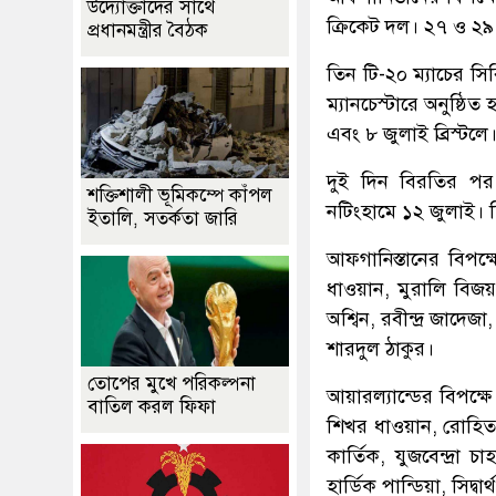
উদ্যোক্তাদের সাথে
ক্রিকেট দল। ২৭ ও ২৯ জ
প্রধানমন্ত্রীর বৈঠক
তিন টি-২০ ম্যাচের সি
ম্যানচেস্টারে অনুষ্ঠিত
এবং ৮ জুলাই ব্রিস্টলে
দুই দিন বিরতির পর 
শক্তিশালী ভূমিকম্পে কাঁপল
নটিংহামে ১২ জুলাই। দ
ইতালি, সতর্কতা জারি
আফগানিস্তানের বিপক্
ধাওয়ান, মুরালি বিজয়,
অশ্বিন, রবীন্দ্র জাদেজ
শারদুল ঠাকুর।
তোপের মুখে পরিকল্পনা
আয়ারল্যান্ডের বিপক্
বাতিল করল ফিফা
শিখর ধাওয়ান, রোহিত শ
কার্তিক, যুজবেন্দ্রা 
হার্ডিক পান্ডিয়া, সিদ্