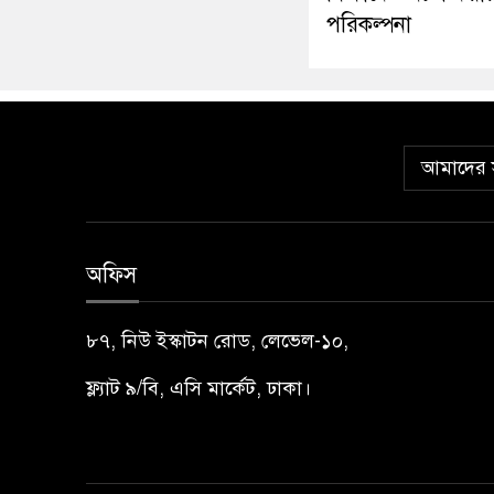
পরিকল্পনা
আমাদের স
অফিস
৮৭, নিউ ইস্কাটন রোড, লেভেল-১০,
ফ্ল্যাট ৯/বি, এসি মার্কেট, ঢাকা।