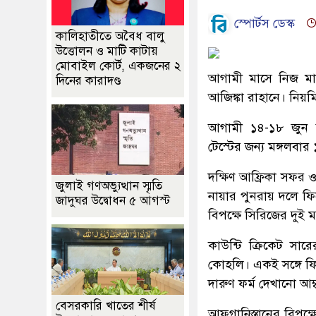
স্পোর্টস ডেস্ক
কালিহাতীতে অবৈধ বালু
উত্তোলন ও মাটি কাটায়
মোবাইল কোর্ট, একজনের ২
আগামী মাসে নিজ মাঠে
দিনের কারাদণ্ড
আজিঙ্কা রাহানে। নিয়
আগামী ১৪-১৮ জুন ব্যা
টেস্টের জন্য মঙ্গলব
দক্ষিণ আফ্রিকা সফর ও
জুলাই গণঅভ্যুত্থান স্মৃতি
নায়ার পুনরায় দলে ফির
জাদুঘর উদ্বোধন ৫ আগস্ট
বিপক্ষে সিরিজের দুই 
কাউন্টি ক্রিকেট সা
কোহলি। একই সঙ্গে ফির
দারুণ ফর্ম দেখানো আম
বেসরকারি খাতের শীর্ষ
আফগানিস্তানের বিপক্ষ