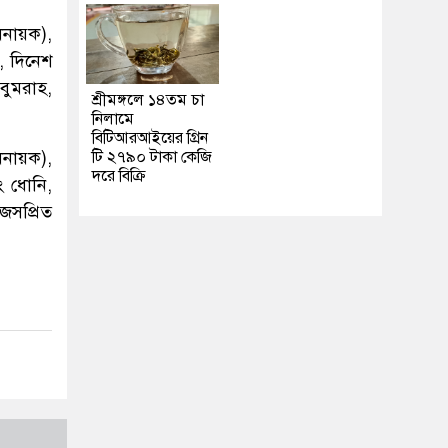
িনায়ক),
ি, দিনেশ
 বুমরাহ,
শ্রীমঙ্গলে ১৪তম চা
নিলামে
বিটিআরআইয়ের গ্রিন
িনায়ক),
টি ২৭৯০ টাকা কেজি
দরে বিক্রি
ং ধোনি,
 জসপ্রিত