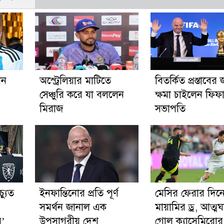
ান
অস্ট্রেলিয়ার মাটিতে
বিতর্কিত প্রস্তাবের 
সেঞ্চুরি করে যা বললেন
ক্ষমা চাইলেন ফিফ
মিরাজ
সভাপতি
্যুত
ইনফান্তিনোর প্রতি পূর্ণ
মেসির ফেরার দিন
সমর্থন জানাল এক
মায়ামির ড্র, আত্মঘ
র’
উপসাগরীয় দেশ
গোল ক্যাসেমিরোর