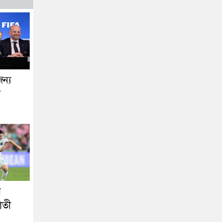
জন্য
া
ে
াতী