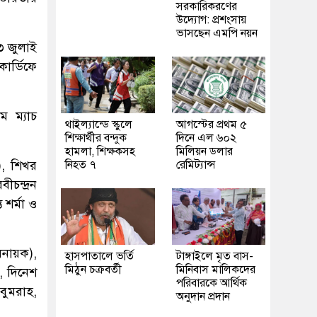
সরকারিকরণের
উদ্যোগ: প্রশংসায়
ভাসছেন এমপি নয়ন
৩ জুলাই
কার্ডিফে
ম ম্যাচ
থাইল্যান্ডে স্কুলে
আগস্টের প্রথম ৫
শিক্ষার্থীর বন্দুক
দিনে এল ৬০২
হামলা, শিক্ষকসহ
মিলিয়ন ডলার
), শিখর
নিহত ৭
রেমিট্যান্স
ীচন্দ্রন
 শর্মা ও
িনায়ক),
হাসপাতালে ভর্তি
টাঙ্গাইলে মৃত বাস-
মিঠুন চক্রবর্তী
মিনিবাস মালিকদের
ি, দিনেশ
পরিবারকে আর্থিক
 বুমরাহ,
অনুদান প্রদান