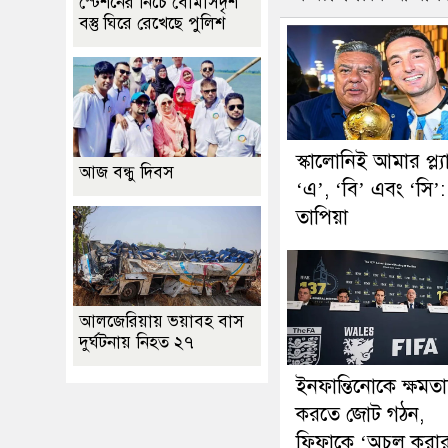
স্টেশনের নিচে বোমাসদৃশ
বস্তু ঘিরে রেখেছে পুলিশ
স্কালোনিই আমার প্ল্য
আজ বন্ধু দিবস
‘এ’, ‘বি’ এবং ‘সি’:
তাপিয়া
আলজেরিয়ায় ভয়াবহ বাস
দুর্ঘটনায় নিহত ২৭
ইনফান্তিনোকে ক্ষমতাচ
করতে জোট গঠন,
ফিফাকে ‘অচল করা