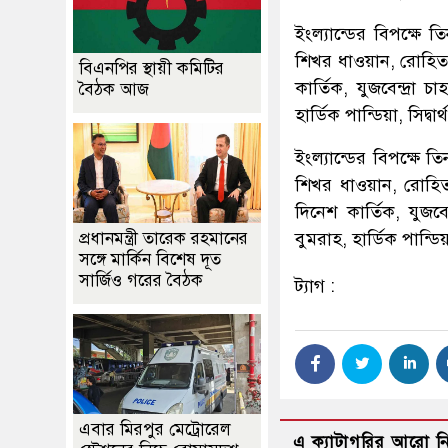
ইংল্যান্ডের বিপক্ষে
শিখর ধাওয়ান, রোহিত শ
বিএনপির স্থায়ী কমিটির
কার্তিক, যুজবেন্দ্রা 
বৈঠক আজ
হার্ডিক পান্ডিয়া, সিদ্
ইংল্যান্ডের বিপক্ষে
শিখর ধাওয়ান, রোহিত শ
দিনেশ কার্তিক, যুজবে
প্রধানমন্ত্রী তারেক রহমানের
বুমরাহ, হার্ডিক পান্ডি
সঙ্গে মার্কিন বিশেষ দূত
সার্জিও গরের বৈঠক
ট্যাগ :
এবার মিরপুর মেট্রোরেল
এ ক্যাটাগরির আরো 