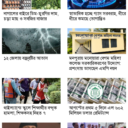
নাগালের বাইরে ডিম-মুরগির দাম,
স্বাভাবিক হচ্ছে গ্যাস সরবরাহ, ধীরে
চড়া মাছ ও সবজির বাজার
ধীরে কমছে ভোগান্তিও
১২ জেলায় বজ্রবৃষ্টির আভাস
মনপুরায় মনোয়ারা বেগম মহিলা
কলেজ সরকারিকরণের উদ্যোগ:
প্রশংসায় ভাসছেন এমপি নয়ন
থাইল্যান্ডে স্কুলে শিক্ষার্থীর বন্দুক
আগস্টের প্রথম ৫ দিনে এল ৬০২
হামলা, শিক্ষকসহ নিহত ৭
মিলিয়ন ডলার রেমিট্যান্স