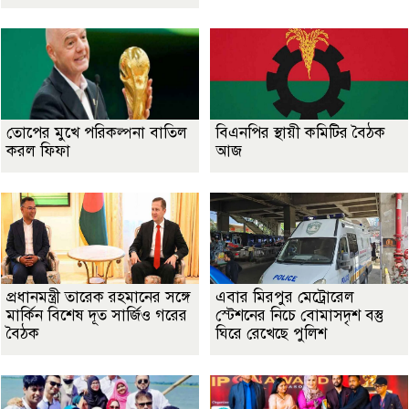
তোপের মুখে পরিকল্পনা বাতিল
বিএনপির স্থায়ী কমিটির বৈঠক
করল ফিফা
আজ
প্রধানমন্ত্রী তারেক রহমানের সঙ্গে
এবার মিরপুর মেট্রোরেল
মার্কিন বিশেষ দূত সার্জিও গরের
স্টেশনের নিচে বোমাসদৃশ বস্তু
বৈঠক
ঘিরে রেখেছে পুলিশ