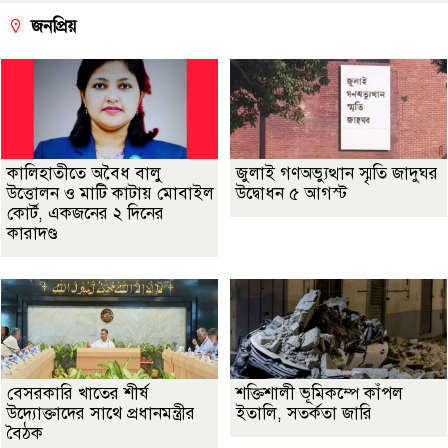
জনপ্রিয়
কালিহাতীতে অবৈধ বালু
জুলাই গণঅভ্যুত্থান স্মৃতি জাদুঘর
উত্তোলন ও মাটি কাটায় মোবাইল
উদ্বোধন ৫ আগস্ট
কোর্ট, একজনের ২ দিনের
কারাদণ্ড
বেসরকারি খাতের শীর্ষ
শক্তিশালী ভূমিকম্পে কাঁপল
উদ্যোক্তাদের সাথে প্রধানমন্ত্রীর
ইতালি, সতর্কতা জারি
বৈঠক