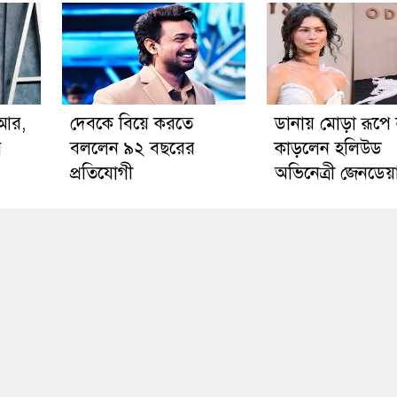
িআর,
দেবকে বিয়ে করতে
ডানায় মোড়া রূপে
ে
বললেন ৯২ বছরের
কাড়লেন হলিউড
প্রতিযোগী
অভিনেত্রী জেনডেয