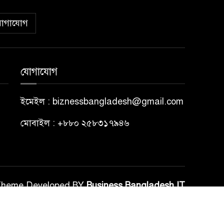
োগাযোগ
যোগাযোগ
ইমেইল : biznessbangladesh@gmail.com
মোবাইল : +৮৮০ ২৫৮৩১৭৯৪৬
Theme Developed BY
Business Bangladesh IT