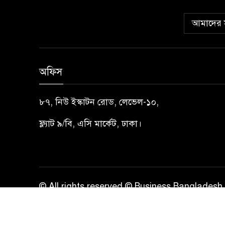
আমাদের স
অফিস
৮৭, নিউ ইস্কাটন রোড, লেভেল-১০,
ফ্ল্যাট ৯/বি, এসি মার্কেট, ঢাকা।
© All rights reserved © Business Bangladesh