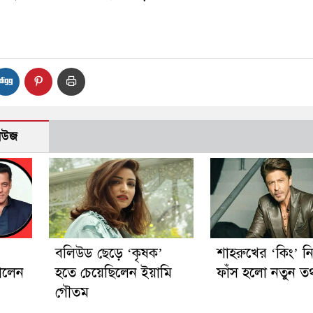
নিউজ
বলিউড ছেড়ে ‘কৃষক’
শাহরুখের ‘কিং’ ন
ালেন
হতে চেয়েছিলেন ইয়ামি
ফাঁস হলো নতুন তথ
গৌতম