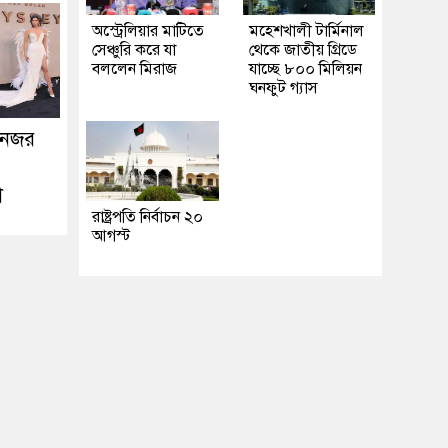
অস্ট্রেলিয়ার মাটিতে
মহেশখালী টার্মিনাল
সেঞ্চুরি করে যা
থেকে জাতীয় গ্রিডে
বললেন মিরাজ
যাচ্ছে ৮০০ মিলিয়ন
ঘনফুট গ্যাস
 নজর
়া
রাষ্ট্রপতি নির্বাচন ২০
আগস্ট