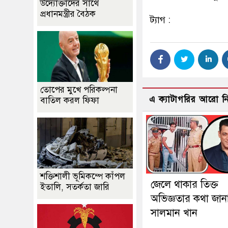
উদ্যোক্তাদের সাথে
প্রধানমন্ত্রীর বৈঠক
ট্যাগ :
তোপের মুখে পরিকল্পনা
এ ক্যাটাগরির আরো 
বাতিল করল ফিফা
শক্তিশালী ভূমিকম্পে কাঁপল
জেলে থাকার তিক্ত
ইতালি, সতর্কতা জারি
অভিজ্ঞতার কথা জান
সালমান খান