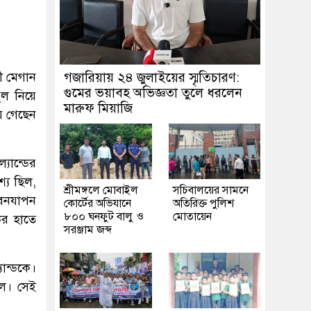
রী মেগান
গজারিয়ায় ২৪ জুলাইয়ের স্মৃতিচারণ:
গুমের ভয়াবহ অভিজ্ঞতা তুলে ধরলেন
ফুল নিয়ে
মারুফ মিয়াজি
য়ে গেছেন
্যান্ডের
্য ছিল,
শ্রীমঙ্গলে মোবাইল
সচিবালয়ের সামনে
ীবনযাপন
কোর্টের অভিযানে
অতিরিক্ত পুলিশ
৮০০ ঘনফুট বালু ও
মোতায়েন
ডের হাতে
সরঞ্জাম জব্দ
ান্ডকে।
ল। সেই