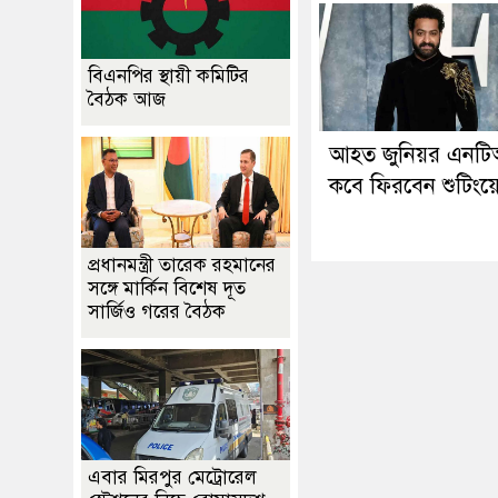
বিএনপির স্থায়ী কমিটির
বৈঠক আজ
আহত জুনিয়র এনট
কবে ফিরবেন শুটিংয়
প্রধানমন্ত্রী তারেক রহমানের
সঙ্গে মার্কিন বিশেষ দূত
সার্জিও গরের বৈঠক
এবার মিরপুর মেট্রোরেল