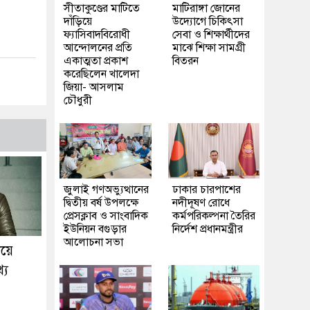
সীতাকুণ্ডের মাটিতে
মাটিরাঙ্গা জোনের
দাঁড়িয়ে
উদ্যোগে চিকিৎসা
ফ্যাসিবাদবিরোধী
সেবা ও শিক্ষার্থীদের
আন্দোলনের প্রতি
মাঝে শিক্ষা সামগ্রী
একাত্মতা প্রকাশ
বিতরন
করেছিলেন খালেদা
জিয়া- আসলাম
চৌধুরী
জুলাই গণঅভ্যুত্থানের
ঢাকার চারপাশের
দ্বিতীয় বর্ষ উপলক্ষে
নদীদূষণ রোধে
প্রেসক্লাব ও সাংবাদিক
কর্মপরিকল্পনা তৈরির
ইউনিয়ন বগুড়ার
নির্দেশ প্রধানমন্ত্রীর
আলোচনা সভা
িয়ে
্য