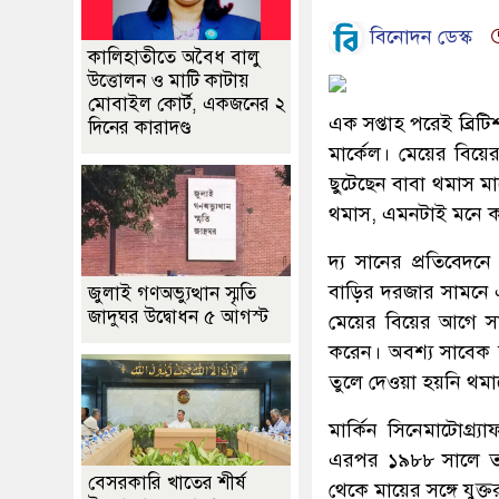
বিনোদন ডেস্ক
কালিহাতীতে অবৈধ বালু
উত্তোলন ও মাটি কাটায়
মোবাইল কোর্ট, একজনের ২
এক সপ্তাহ পরেই ব্রিটিশ
দিনের কারাদণ্ড
মার্কেল। মেয়ের বিয়ের 
ছুটেছেন বাবা থমাস মার
থমাস, এমনটাই মনে কর
দ্য সানের প্রতিবেদনে 
বাড়ির দরজার সামনে এক
জুলাই গণঅভ্যুত্থান স্মৃতি
জাদুঘর উদ্বোধন ৫ আগস্ট
মেয়ের বিয়ের আগে সাব
করেন। অবশ্য সাবেক স্ত
তুলে দেওয়া হয়নি থমা
মার্কিন সিনেমাটোগ্র্
এরপর ১৯৮৮ সালে তা
বেসরকারি খাতের শীর্ষ
থেকে মায়ের সঙ্গে যুক্ত