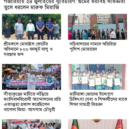
গজারিয়ায় ২৪ জুলাইয়ের স্মৃতিচারণ: গুমের ভয়াবহ অভিজ্ঞতা
তুলে ধরলেন মারুফ মিয়াজি
শ্রীমঙ্গলে মোবাইল কোর্টের
সচিবালয়ের সামনে অতিরিক্ত
অভিযানে ৮০০ ঘনফুট বালু ও
পুলিশ মোতায়েন
সরঞ্জাম জব্দ
সীতাকুণ্ডের মাটিতে দাঁড়িয়ে
মাটিরাঙ্গা জোনের উদ্যোগে
ফ্যাসিবাদবিরোধী আন্দোলনের প্রতি
চিকিৎসা সেবা ও শিক্ষার্থীদের মাঝে
একাত্মতা প্রকাশ করেছিলেন
শিক্ষা সামগ্রী বিতরন
খালেদা জিয়া- আসলাম চৌধুরী