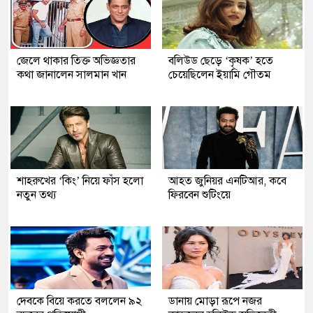
জেলে থাকার তিক্ত অভিজ্ঞতার
বলিউড ছেড়ে ‘কৃষক’ হতে
কথা জানালেন সালমান খান
চেয়েছিলেন ইয়ামি গৌতম
শাহরুখের ‘কিং’ নিয়ে ফাঁস হলো
আহত জুনিয়র এনটিআর, কবে
নতুন তথ্য
ফিরবেন শুটিংয়ে
দেবকে বিয়ে করতে বললেন ৯২
ডানায় মোড়া রূপে নজর