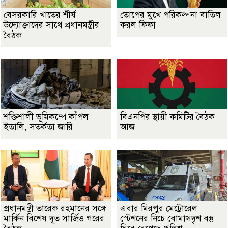
বেসরকারি খাতের শীর্ষ
তোপের মুখে পরিকল্পনা বাতিল
উদ্যোক্তাদের সাথে প্রধানমন্ত্রীর
করল ফিফা
বৈঠক
শক্তিশালী ভূমিকম্পে কাঁপল
বিএনপির স্থায়ী কমিটির বৈঠক
ইতালি, সতর্কতা জারি
আজ
প্রধানমন্ত্রী তারেক রহমানের সঙ্গে
এবার মিরপুর মেট্রোরেল
মার্কিন বিশেষ দূত সার্জিও গরের
স্টেশনের নিচে বোমাসদৃশ বস্তু