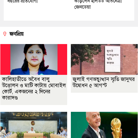
বছরের প্রতিযোগী
কাড়লেন হলিউড অভিনেত্রী
জেনডেয়া
জনপ্রিয়
কালিহাতীতে অবৈধ বালু
জুলাই গণঅভ্যুত্থান স্মৃতি জাদুঘর
উত্তোলন ও মাটি কাটায় মোবাইল
উদ্বোধন ৫ আগস্ট
কোর্ট, একজনের ২ দিনের
কারাদণ্ড