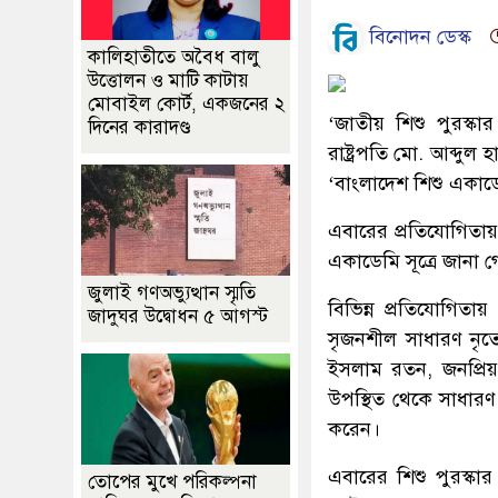
বিনোদন ডেস্ক
কালিহাতীতে অবৈধ বালু
উত্তোলন ও মাটি কাটায়
মোবাইল কোর্ট, একজনের ২
‘জাতীয় শিশু পুরস্কা
দিনের কারাদণ্ড
রাষ্ট্রপতি মো. আব্দু
‘বাংলাদেশ শিশু একাডেম
এবারের প্রতিযোগিতায়
একাডেমি সূত্রে জানা গ
জুলাই গণঅভ্যুত্থান স্মৃতি
বিভিন্ন প্রতিযোগিতায়
জাদুঘর উদ্বোধন ৫ আগস্ট
সৃজনশীল সাধারণ নৃত্
ইসলাম রতন, জনপ্রিয়
উপস্থিত থেকে সাধারণ 
করেন।
এবারের শিশু পুরস্কা
তোপের মুখে পরিকল্পনা