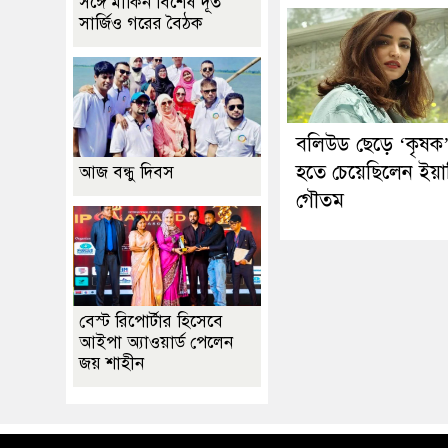
সঙ্গে মার্কিন বিশেষ দূত
সার্জিও গরের বৈঠক
বলিউড ছেড়ে ‘কৃষক
হতে চেয়েছিলেন ইয়া
আজ বন্ধু দিবস
গৌতম
বেস্ট রিপোর্টার হিসেবে
আইপা অ্যাওয়ার্ড পেলেন
জয় শাহীন