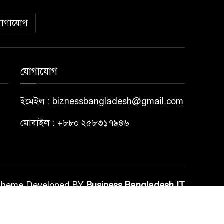
োগাযোগ
যোগাযোগ
ইমেইল : biznessbangladesh@gmail.com
মোবাইল : +৮৮০ ২৫৮৩১৭৯৪৬
Theme Developed BY
Business Bangladesh IT