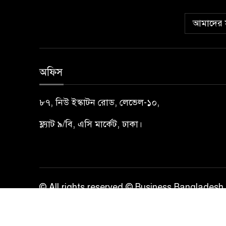
আমাদের স
অফিস
৮৭, নিউ ইস্কাটন রোড, লেভেল-১০,
ফ্ল্যাট ৯/বি, এসি মার্কেট, ঢাকা।
© All rights reserved © Business Bangladesh