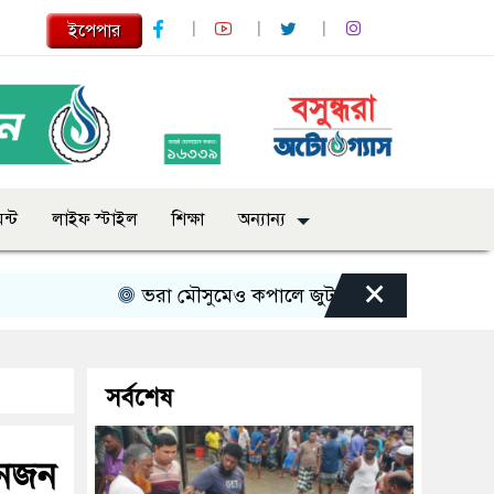
ইপেপার
ন্ট
লাইফ স্টাইল
শিক্ষা
অন্যান্য
×
ভরা মৌসুমেও কপালে জুটছে না ইলিশ, দাম বেশ চড়া
সর্বশেষ
িনজন