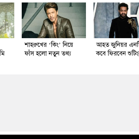
’
শাহরুখের ‘কিং’ নিয়ে
আহত জুনিয়র এন
মি
ফাঁস হলো নতুন তথ্য
কবে ফিরবেন শুটিংয