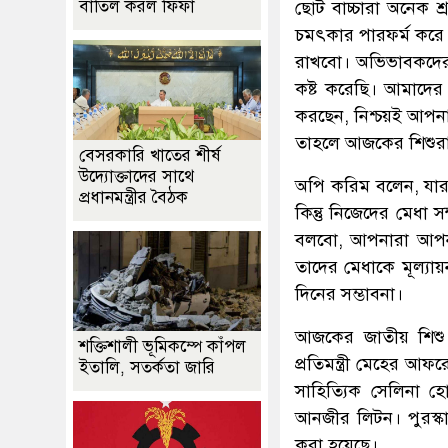
বাতিল করল ফিফা
ছোট বাচ্চারা অনেক 
চমৎকার পারফর্ম করে
রাখবো। অভিভাবকদের
কষ্ট করেছি। আমাদের 
করছেন, নিশ্চয়ই আপনাদ
তাহলে আজকের শিশুরা 
বেসরকারি খাতের শীর্ষ
উদ্যোক্তাদের সাথে
অপি করিম বলেন, যারা
প্রধানমন্ত্রীর বৈঠক
কিন্তু নিজেদের মেধা
বলবো, আপনারা আপনা
তাদের মেধাকে মূল্যা
দিনের সম্ভাবনা।
আজকের জাতীয় শিশু 
শক্তিশালী ভূমিকম্পে কাঁপল
প্রতিমন্ত্রী মেহের 
ইতালি, সতর্কতা জারি
সাহিত্যিক সেলিনা হ
আনজীর লিটন। পুরস্ক
করা হয়েছে।