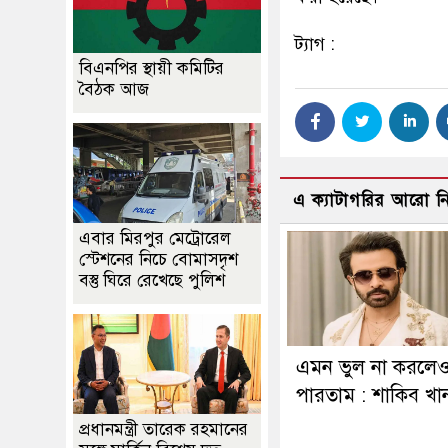
ট্যাগ :
বিএনপির স্থায়ী কমিটির
বৈঠক আজ
এ ক্যাটাগরির আরো 
এবার মিরপুর মেট্রোরেল
স্টেশনের নিচে বোমাসদৃশ
বস্তু ঘিরে রেখেছে পুলিশ
এমন ভুল না করলে
পারতাম : শাকিব খা
প্রধানমন্ত্রী তারেক রহমানের