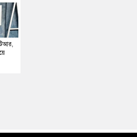
টিআর,
়ে