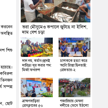
ণ করবেন
ভরা মৌসুমেও কপালে জুটছে না ইলিশ,
দাম বেশ চড়া
 অবস্থিত
েশ শিশু
দান নয়, কর্মসংস্থানই
চালককে হত্যা করে
দারিদ্র্য দূর করার পথ:
অটো রিক্সা ছিনতাই:
া হয়েছে।
মির্জা ফখরুল
গ্রেফতার-২
 কবিরুল
া তিনজন
 সম্পন্ন
ব্রাহ্মণবাড়িয়া
গজারিয়ায় মেঘনা
েন, ছোট
প্রেসক্লাবের ৫০
নদীতে ভেসে উঠলো