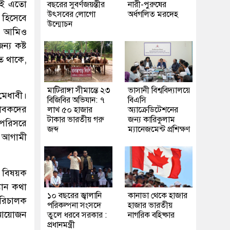
বাই এতো
বছরের সুবর্ণজয়ন্তীর
নারী-পুরুষের
উৎসবের লোগো
অর্ধগলিত মরদেহ
 হিসেবে
উন্মোচন
, আমিও
্য কষ্ট
ত থাকে,
মাটিরাঙ্গা সীমান্তে ২৩
ভাসানী বিশ্ববিদ্যালয়ে
মেধাবী।
বিজিবির অভিযান: ৭
বিএসি
ভাবকদের
লাখ ৫০ হাজার
অ্যাক্রেডিটেশনের
টাকার ভারতীয় গরু
জন্য কারিকুলাম
পরিসরে
জব্দ
ম্যানেজমেন্ট প্রশিক্ষণ
ে আগামী
ু বিষয়ক
যান কথা
১০ বছরের জ্বালানি
কানাডা থেকে হাজার
পরিচালক
পরিকল্পনা সংসদে
হাজার ভারতীয়
র আয়োজন
তুলে ধরবে সরকার :
নাগরিক বহিষ্কার
প্রধানমন্ত্রী