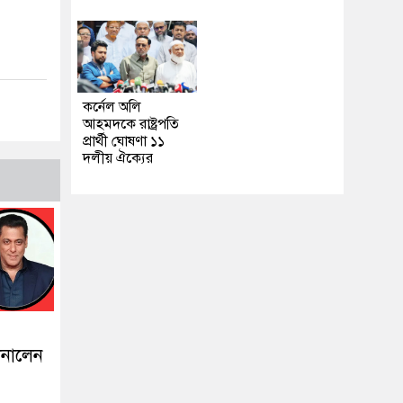
কর্নেল অলি
আহমদকে রাষ্ট্রপতি
প্রার্থী ঘোষণা ১১
দলীয় ঐক্যের
ানালেন