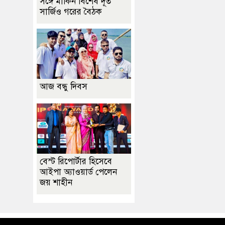
সঙ্গে মার্কিন বিশেষ দূত
সার্জিও গরের বৈঠক
আজ বন্ধু দিবস
বেস্ট রিপোর্টার হিসেবে
আইপা অ্যাওয়ার্ড পেলেন
জয় শাহীন