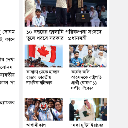
ধূ সোনম
১০ বছরের জ্বালানি পরিকল্পনা সংসদে
তুলে ধরবে সরকার : প্রধানমন্ত্রী
েই কানে
ায় দেখা
েন সোনম।
কানাডা থেকে হাজার
কর্নেল অলি
 যাবতীয়
হাজার ভারতীয়
আহমদকে রাষ্ট্রপতি
 কানে পা
নাগরিক বহিষ্কার
প্রার্থী ঘোষণা ১১
দলীয় ঐক্যের
্যান্ডের
আগামীকাল
‘মক্কা চুক্তি’ ইরানের