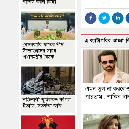
বাতিল করল ফিফা
এ ক্যাটাগরির আরো 
বেসরকারি খাতের শীর্ষ
উদ্যোক্তাদের সাথে
প্রধানমন্ত্রীর বৈঠক
এমন ভুল না করলে
পারতাম : শাকিব খা
শক্তিশালী ভূমিকম্পে কাঁপল
ইতালি, সতর্কতা জারি