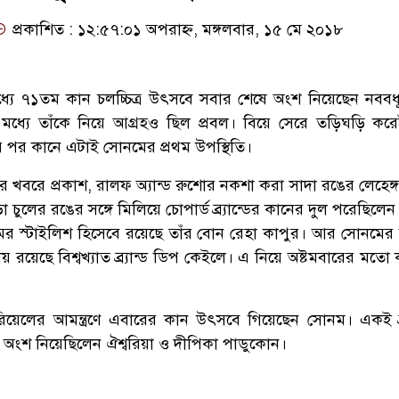
প্রকাশিত : ১২:৫৭:০১ অপরাহ্ন, মঙ্গলবার, ১৫ মে ২০১৮
যে ৭১তম কান চলচ্চিত্র উৎসবে সবার শেষে অংশ নিয়েছেন নবব
 মধ্যে তাঁকে নিয়ে আগ্রহও ছিল প্রবল। বিয়ে সেরে তড়িঘড়ি কর
র পর কানে এটাই সোনমের প্রথম উপস্থিতি।
বরে প্রকাশ, রালফ অ্যান্ড রুশোর নকশা করা সাদা রঙের লেহেঙ্গ
চুলের রঙের সঙ্গে মিলিয়ে চোপার্ড ব্র্যান্ডের কানের দুল পরেছিল
 স্টাইলিশ হিসেবে রয়েছে তাঁর বোন রেহা কাপুর। আর সোনমের
য় রয়েছে বিশ্বখ্যাত ব্র্যান্ড ডিপ কেইলে। এ নিয়ে অষ্টমবারের মতো
ড ল’রিয়েলের আমন্ত্রণে এবারের কান উৎসবে গিয়েছেন সোনম। একই ব্র
নে অংশ নিয়েছিলেন ঐশ্বরিয়া ও দীপিকা পাডুকোন।