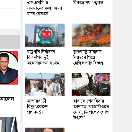
এসএসসি ও
বিরুদ্ধে নয় : তুরস্ক
সমমানের ফল, জানা
যাবে যেভাবে
রাষ্ট্রপতি নির্বাচনে
যুক্তরাষ্ট্রে দাবানল
বিএনপির দুই
নিয়ন্ত্রণে গিয়ে
মনোনয়নপত্র সংগ্রহ
হেলিকপ্টার বিধ্বস্ত
ানালেন
মাতারবাড়ী
বাবাকে শেষ বিদায়
বিদ্যুৎকেন্দ্রে
জানাতে রোজারিওতে
প্রধানমন্ত্রী
মেসি, ডি পলের গোল
উৎসর্গ