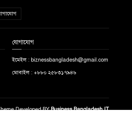
োগাযোগ
যোগাযোগ
ইমেইল : biznessbangladesh@gmail.com
মোবাইল : +৮৮০ ২৫৮৩১৭৯৪৬
Theme Developed BY
Business Bangladesh IT