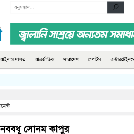
আইন আদালত
আন্তর্জাতিক
সারাদেশ
স্পোর্টস
এন্টারটেইনমে
মেন্ট
 নববধূ সোনম কাপুর