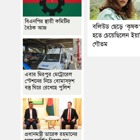
বিএনপির স্থায়ী কমিটির
বলিউড ছেড়ে ‘কৃষক
বৈঠক আজ
হতে চেয়েছিলেন ইয়া
গৌতম
এবার মিরপুর মেট্রোরেল
স্টেশনের নিচে বোমাসদৃশ
বস্তু ঘিরে রেখেছে পুলিশ
প্রধানমন্ত্রী তারেক রহমানের