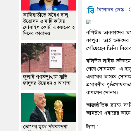
বিনোদন ডেস্ক
কালিহাতীতে অবৈধ বালু
উত্তোলন ও মাটি কাটায়
মোবাইল কোর্ট, একজনের ২
বলিউড তারকাদের মধ্
দিনের কারাদণ্ড
কাপুর। তাই ভক্তদের
পৌঁছেছেন তিনি। বিয়ে
বলিউড লাইফ ডটকমের খ
গেছে সোনমকে। এ ছাড়া 
এবারের আসরে সোনমের
জুলাই গণঅভ্যুত্থান স্মৃতি
জাদুঘর উদ্বোধন ৫ আগস্ট
প্রসাধনীর পৃষ্ঠপোষকতা
রাখলেন সোনম।
আন্তর্জাতিক ব্র্যান্
আমন্ত্রণে এবারের কা
ট্যাগ :
তোপের মুখে পরিকল্পনা