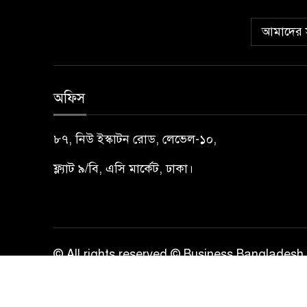
আমাদের স
অফিস
৮৭, নিউ ইস্কাটন রোড, লেভেল-১০,
ফ্ল্যাট ৯/বি, এসি মার্কেট, ঢাকা।
© All rights reserved © Business Bangladesh