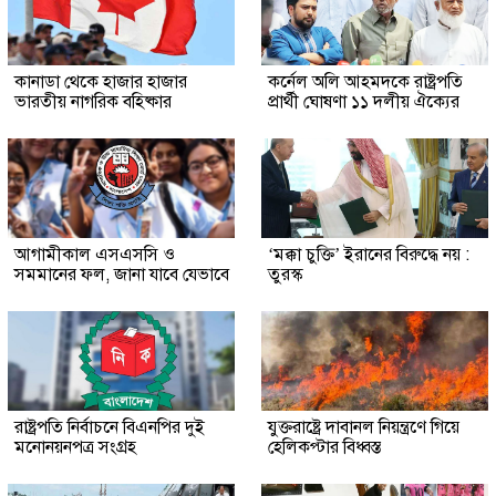
কানাডা থেকে হাজার হাজার
কর্নেল অলি আহমদকে রাষ্ট্রপতি
ভারতীয় নাগরিক বহিষ্কার
প্রার্থী ঘোষণা ১১ দলীয় ঐক্যের
আগামীকাল এসএসসি ও
‘মক্কা চুক্তি’ ইরানের বিরুদ্ধে নয় :
সমমানের ফল, জানা যাবে যেভাবে
তুরস্ক
রাষ্ট্রপতি নির্বাচনে বিএনপির দুই
যুক্তরাষ্ট্রে দাবানল নিয়ন্ত্রণে গিয়ে
মনোনয়নপত্র সংগ্রহ
হেলিকপ্টার বিধ্বস্ত