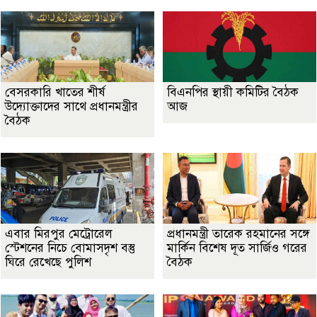
বেসরকারি খাতের শীর্ষ
বিএনপির স্থায়ী কমিটির বৈঠক
উদ্যোক্তাদের সাথে প্রধানমন্ত্রীর
আজ
বৈঠক
এবার মিরপুর মেট্রোরেল
প্রধানমন্ত্রী তারেক রহমানের সঙ্গে
স্টেশনের নিচে বোমাসদৃশ বস্তু
মার্কিন বিশেষ দূত সার্জিও গরের
ঘিরে রেখেছে পুলিশ
বৈঠক