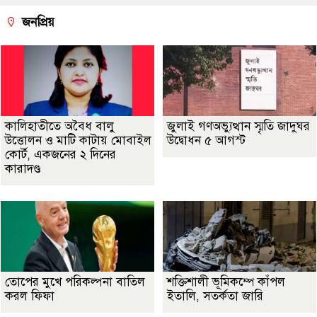
জনপ্রিয়
কালিহাতীতে অবৈধ বালু
জুলাই গণঅভ্যুত্থান স্মৃতি জাদুঘর
উত্তোলন ও মাটি কাটায় মোবাইল
উদ্বোধন ৫ আগস্ট
কোর্ট, একজনের ২ দিনের
কারাদণ্ড
তোপের মুখে পরিকল্পনা বাতিল
শক্তিশালী ভূমিকম্পে কাঁপল
করল ফিফা
ইতালি, সতর্কতা জারি