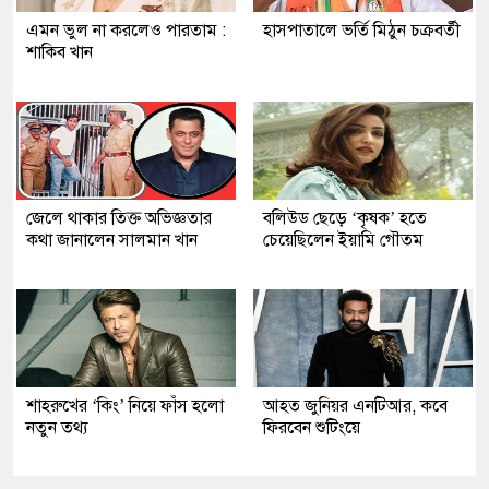
এমন ভুল না করলেও পারতাম :
হাসপাতালে ভর্তি মিঠুন চক্রবর্তী
শাকিব খান
জেলে থাকার তিক্ত অভিজ্ঞতার
বলিউড ছেড়ে ‘কৃষক’ হতে
কথা জানালেন সালমান খান
চেয়েছিলেন ইয়ামি গৌতম
শাহরুখের ‘কিং’ নিয়ে ফাঁস হলো
আহত জুনিয়র এনটিআর, কবে
নতুন তথ্য
ফিরবেন শুটিংয়ে