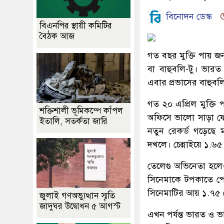
বিনোদন ডেস্ক
বিএনপির স্থায়ী কমিটির
বৈঠক আজ
গত বছর মুক্তি পায় জন
বা বাহুবলি-টু। ভার
এবার প্রভাসের বাহুব
গত ২০ এপ্রিল মুক্তি
শক্তিশালী ভূমিকম্পে কাঁপল
অফিসে ভালো সাড়া ফেল
ইতালি, সতর্কতা জারি
নতুন রেকর্ড গড়েছে 
দখলে। চেন্নাইয়ে ১.৬
তেলেগু অভিনেতা হলেও 
সিনেমাকে টপকাতে পের
সিনেমাটির আয় ১.৭৫ ক
জুলাই গণঅভ্যুত্থান স্মৃতি
জাদুঘর উদ্বোধন ৫ আগস্ট
এখন পর্যন্ত ভারত ও