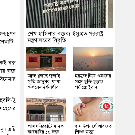
নক্লুশন
শেখ হাসিনার বক্তব্য ইস্যুতে পররাষ্ট্র
মন্ত্রণালয়ের বিবৃতি
নেমাটি।
েই বক্স
 আয় করে
আজ খুলছে জুলাই
হরমুজ নিয়ে ওমানের
সিনেমার
স্মৃতি জাদুঘর, যা যা
সঙ্গে চুক্তি চূড়ান্ত
দেখবেন দর্শনার্থীরা
পর্যায়ে: ইরান
ুবলি-টু
 মহেশের
লালমনিরহাটে মাদক
হাম উপসর্গে আরও ২
নু। এটি
কারবারির ১০ বছর
শিশুর মৃত্যু