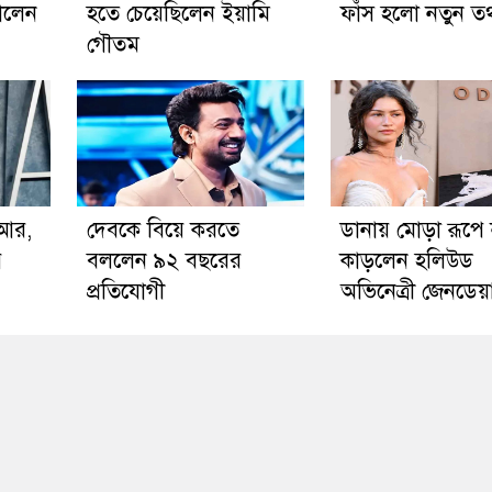
ালেন
হতে চেয়েছিলেন ইয়ামি
ফাঁস হলো নতুন তথ
গৌতম
িআর,
দেবকে বিয়ে করতে
ডানায় মোড়া রূপে
ে
বললেন ৯২ বছরের
কাড়লেন হলিউড
প্রতিযোগী
অভিনেত্রী জেনডেয