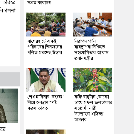
চরিত্রে
সশ্রম কারাদণ্ড
িচালনা
‎বাগেরহাটে একই
নিরাপদ পানি
পরিবারের তিনজনের
ব্যবস্থাপনা নিশ্চিতে
গলিত মরদেহ উদ্ধার
সহযোগিতার আশ্বাস
প্রধানমন্ত্রীর
শেখ হাসিনার ‘বক্তব্য’
কফি রাম্বুটান কোকো
নিয়ে অবস্থান স্পষ্ট
চাষে সফল জলঢাকার
করল ভারত
সংগ্রামী নারী
উদ্যোক্তা খাদিজা
আক্তার
িয়ে