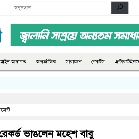
আইন আদালত
আন্তর্জাতিক
সারাদেশ
স্পোর্টস
এন্টারটেইনমে
মেন্ট
 রেকর্ড ভাঙলেন মহেশ বাবু