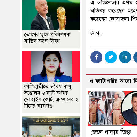
এ অভিনেতার প্রথম ২
অভিনয় করেছেন মহে
করেছেন কোরাতলা শি
ট্যাগ :
তোপের মুখে পরিকল্পনা
বাতিল করল ফিফা
এ ক্যাটাগরির আরো 
কালিহাতীতে অবৈধ বালু
উত্তোলন ও মাটি কাটায়
মোবাইল কোর্ট, একজনের ২
দিনের কারাদণ্ড
জেলে থাকার তিক্ত