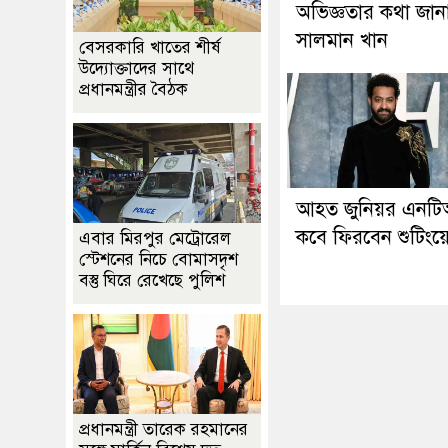
অভিজ্ঞতার কথা জান
সালমান খান
বেসরকারি খাতের শীর্ষ
উদ্যোক্তাদের সাথে
প্রধানমন্ত্রীর বৈঠক
আহত জুনিয়র এনট
কবে ফিরবেন শুটিংয়
এবার মিরপুর মেট্রোরেল
স্টেশনের নিচে বোমাসদৃশ
বস্তু ঘিরে রেখেছে পুলিশ
প্রধানমন্ত্রী তারেক রহমানের