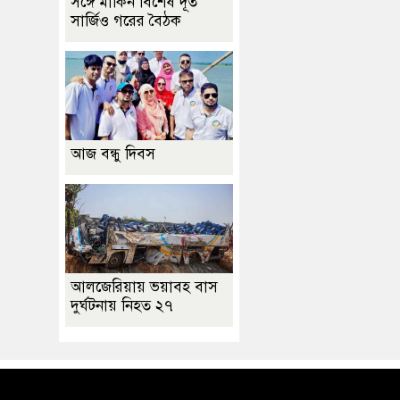
সঙ্গে মার্কিন বিশেষ দূত
সার্জিও গরের বৈঠক
আজ বন্ধু দিবস
আলজেরিয়ায় ভয়াবহ বাস
দুর্ঘটনায় নিহত ২৭