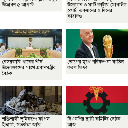
উদ্বোধন ৫ আগস্ট
উত্তোলন ও মাটি কাটায় মোবাইল
কোর্ট, একজনের ২ দিনের
কারাদণ্ড
বেসরকারি খাতের শীর্ষ
তোপের মুখে পরিকল্পনা বাতিল
উদ্যোক্তাদের সাথে প্রধানমন্ত্রীর
করল ফিফা
বৈঠক
শক্তিশালী ভূমিকম্পে কাঁপল
বিএনপির স্থায়ী কমিটির বৈঠক
ইতালি, সতর্কতা জারি
আজ