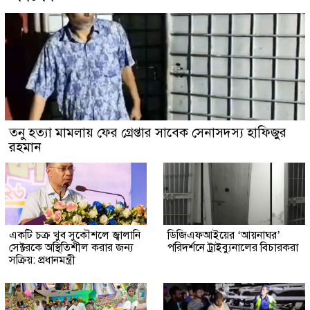
তনু হত্যা মামলায় ফের গ্রেপ্তার সাবেক সেনাসদস্য হাফিজুর
রহমান
একটি চক্র খুব সুকৌশলে জ্বালানি
ডিজিএফআইয়ের ‘আয়নাঘর’
সেক্টরকে অস্থিতিশীল করার জন্য
পরিদর্শনে ট্রাইব্যুনালের বিচারকরা
সক্রিয়: প্রধানমন্ত্রী