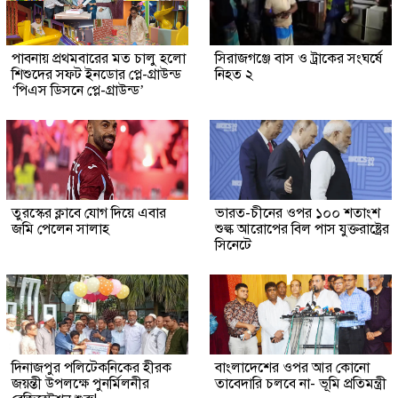
পাবনায় প্রথমবারের মত চালু হলো
সিরাজগঞ্জে বাস ও ট্রাকের সংঘর্ষে
শিশুদের সফট ইনডোর প্লে-গ্রাউন্ড
নিহত ২
‘পিএস ডিসনে প্লে-গ্রাউন্ড’
তুরস্কের ক্লাবে যোগ দিয়ে এবার
ভারত-চীনের ওপর ১০০ শতাংশ
জমি পেলেন সালাহ
শুল্ক আরোপের বিল পাস যুক্তরাষ্ট্রের
সিনেটে
দিনাজপুর পলিটেকনিকের হীরক
বাংলাদেশের ওপর আর কোনো
জয়ন্তী উপলক্ষে পুনর্মিলনীর
তাবেদারি চলবে না- ভূমি প্রতিমন্ত্রী