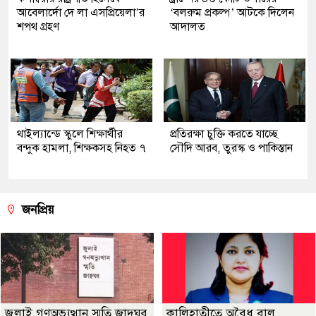
আবেলার্দো দে লা এসপ্রিয়েলা’র
‘বলরুম প্রকল্প’ আটকে দিলেন
শপথ গ্রহণ
আদালত
থাইল্যান্ডে স্কুলে শিক্ষার্থীর
প্রতিরক্ষা চুক্তি করতে যাচ্ছে
বন্দুক হামলা, শিক্ষকসহ নিহত ৭
সৌদি আরব, তুরস্ক ও পাকিস্তান
জনপ্রিয়
জুলাই গণঅভ্যুত্থান স্মৃতি জাদুঘর
কালিহাতীতে অবৈধ বালু