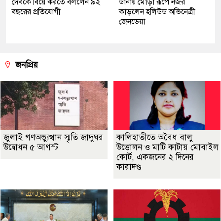
দেবকে বিয়ে করতে বললেন ৯২
ডানায় মোড়া রূপে নজর
বছরের প্রতিযোগী
কাড়লেন হলিউড অভিনেত্রী
জেনডেয়া
জনপ্রিয়
জুলাই গণঅভ্যুত্থান স্মৃতি জাদুঘর
কালিহাতীতে অবৈধ বালু
উদ্বোধন ৫ আগস্ট
উত্তোলন ও মাটি কাটায় মোবাইল
কোর্ট, একজনের ২ দিনের
কারাদণ্ড