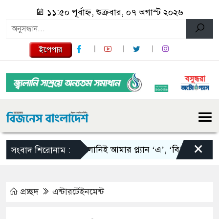
১১:৫০ পূর্বাহ্ন, শুক্রবার, ০৭ অগাস্ট ২০২৬
ইপেপার
×
স্কালোনিই আমার প্ল্যান ‘এ’, ‘বি’ এবং ‘সি’: তাপি
সংবাদ শিরোনাম :
প্রচ্ছদ
এন্টারটেইনমেন্ট