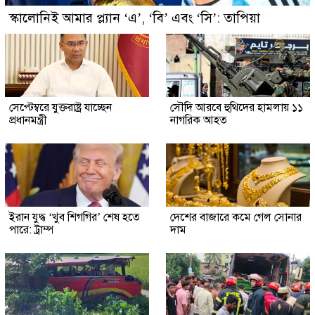
স্কালোনিই আমার প্ল্যান ‘এ’, ‘বি’ এবং ‘সি’: তাপিয়া
সেপ্টেম্বরে যুক্তরাষ্ট্র যাচ্ছেন
সৌদি আরবে হুথিদের হামলায় ১১
প্রধানমন্ত্রী
নাগরিক আহত
ইরান যুদ্ধ ‘খুব শিগগির’ শেষ হতে
দেশের বাজারে কমে গেল সোনার
পারে: ট্রাম্প
দাম