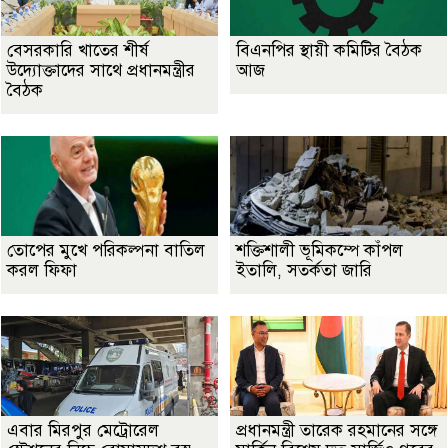
বেসরকারি খাতের শীর্ষ
বিএনপির স্থায়ী কমিটির বৈঠক
উদ্যোক্তাদের সাথে প্রধানমন্ত্রীর
আজ
বৈঠক
তোপের মুখে পরিকল্পনা বাতিল
শক্তিশালী ভূমিকম্পে কাঁপল
করল ফিফা
ইতালি, সতর্কতা জারি
এবার মিরপুর মেট্রোরেল
প্রধানমন্ত্রী তারেক রহমানের সঙ্গে