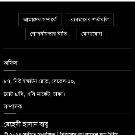
আমাদের সম্পর্কে
ব্যবহারের শর্তাবলি
গোপনীয়তার নীতি
যোগাযোগ
অফিস
৮৭, নিউ ইস্কাটন রোড, লেভেল-১০,
ফ্ল্যাট ৯/বি, এসি মার্কেট, ঢাকা।
সম্পাদক
মেহেদী হাসান বাবু
© ২০২৪ সর্বস্বত্ব সংরক্ষিত | বিজনেস বাংলাদেশ.কম.বিডি