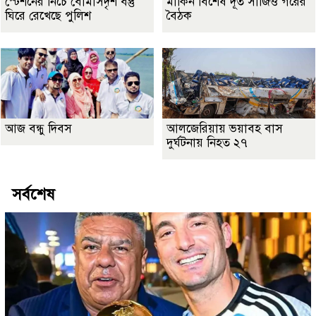
স্টেশনের নিচে বোমাসদৃশ বস্তু
মার্কিন বিশেষ দূত সার্জিও গরের
ঘিরে রেখেছে পুলিশ
বৈঠক
আজ বন্ধু দিবস
আলজেরিয়ায় ভয়াবহ বাস
দুর্ঘটনায় নিহত ২৭
সর্বশেষ