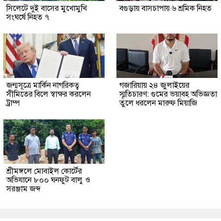
সিলেটে দুই বাসের মুখোমুখি
বগুড়ায় বাসচাপায় ৬ শ্রমিক নিহত
সংঘর্ষে নিহত ৭
জন্মসূত্রে মার্কিন নাগরিকত্ব
গজারিয়ায় ২৪ জুলাইয়ের
সীমিতের বিলে স্বাক্ষর করলেন
স্মৃতিচারণ: গুমের ভয়াবহ অভিজ্ঞতা
ট্রাম্প
তুলে ধরলেন মারুফ মিয়াজি
শ্রীমঙ্গলে মোবাইল কোর্টের
অভিযানে ৮০০ ঘনফুট বালু ও
সরঞ্জাম জব্দ