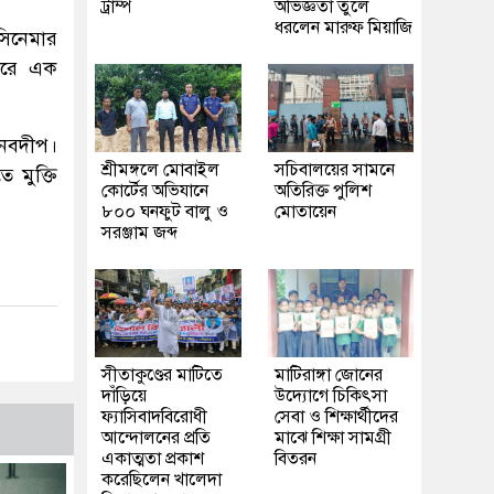
ট্রাম্প
অভিজ্ঞতা তুলে
ধরলেন মারুফ মিয়াজি
সিনেমার
সারে এক
 নবদীপ।
শ্রীমঙ্গলে মোবাইল
সচিবালয়ের সামনে
 মুক্তি
কোর্টের অভিযানে
অতিরিক্ত পুলিশ
৮০০ ঘনফুট বালু ও
মোতায়েন
সরঞ্জাম জব্দ
সীতাকুণ্ডের মাটিতে
মাটিরাঙ্গা জোনের
দাঁড়িয়ে
উদ্যোগে চিকিৎসা
ফ্যাসিবাদবিরোধী
সেবা ও শিক্ষার্থীদের
আন্দোলনের প্রতি
মাঝে শিক্ষা সামগ্রী
একাত্মতা প্রকাশ
বিতরন
করেছিলেন খালেদা