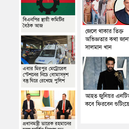
বিএনপির স্থায়ী কমিটির
বৈঠক আজ
জেলে থাকার তিক্ত
অভিজ্ঞতার কথা জান
সালমান খান
এবার মিরপুর মেট্রোরেল
স্টেশনের নিচে বোমাসদৃশ
বস্তু ঘিরে রেখেছে পুলিশ
আহত জুনিয়র এনট
কবে ফিরবেন শুটিংয়
প্রধানমন্ত্রী তারেক রহমানের