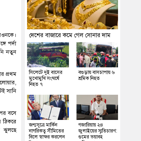
িওনকে।
দেশের বাজারে কমে গেল সোনার দাম
ে পর্দা
নি নতুন
সিলেটে দুই বাসের
বগুড়ায় বাসচাপায় ৬
র প্রথম
মুখোমুখি সংঘর্ষে
শ্রমিক নিহত
োয়ার,
নিহত ৭
িই সানি
ওপর বসে
ে ঠিকরে
জন্মসূত্রে মার্কিন
গজারিয়ায় ২৪
ে ঝুলছে
নাগরিকত্ব সীমিতের
জুলাইয়ের স্মৃতিচারণ:
বিলে স্বাক্ষর করলেন
গুমের ভয়াবহ