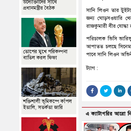
উদ্যোক্তাদের সাথে
প্রধানমন্ত্রীর বৈঠক
সানি লিওন তার টুইটা
জন্য ঘোড়সওয়ারি থে
রাজকুমারী বীর যোদ্ধা
পরিচালক ভিসি ভারিভু
আপাতত চলছে সিনেমার
তোপের মুখে পরিকল্পনা
পাবে সানি লিওন অভিনীত
বাতিল করল ফিফা
ট্যাগ :
শক্তিশালী ভূমিকম্পে কাঁপল
ইতালি, সতর্কতা জারি
এ ক্যাটাগরির আরো 