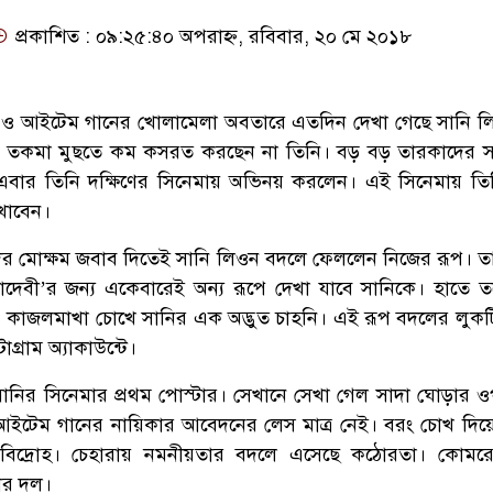
প্রকাশিত : ০৯:২৫:৪০ অপরাহ্ন, রবিবার, ২০ মে ২০১৮
ও আইটেম গানের খোলামেলা অবতারে এতদিন দেখা গেছে সানি ল
ীর তকমা মুছতে কম কসরত করছেন না তিনি। বড় বড় তারকাদের সঙ্গ
বার তিনি দক্ষিণের সিনেমায় অভিনয় করলেন। এই সিনেমায় তি
খাবেন।
ুকদের মোক্ষম জবাব দিতেই সানি লিওন বদলে ফেললেন নিজের রূপ। তা
দেবী’র জন্য একেবারেই অন্য রূপে দেখা যাবে সানিকে। হাতে তল
 কাজলমাখা চোখে সানির এক অদ্ভুত চাহনি। এই রূপ বদলের লুকট
গ্রাম অ্যাকাউন্টে।
ানির সিনেমার প্রথম পোস্টার। সেখানে সেখা গেল সাদা ঘোড়ার 
। আইটেম গানের নায়িকার আবেদনের লেস মাত্র নেই। বরং চোখ দিয়
 ও বিদ্রোহ। চেহারায় নমনীয়তার বদলে এসেছে কঠোরতা। কোমর
ার দল।