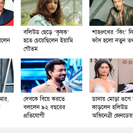
বলিউড ছেড়ে ‘কৃষক’
শাহরুখের ‘কিং’ ন
ালেন
হতে চেয়েছিলেন ইয়ামি
ফাঁস হলো নতুন তথ
গৌতম
িআর,
দেবকে বিয়ে করতে
ডানায় মোড়া রূপে
ে
বললেন ৯২ বছরের
কাড়লেন হলিউড
প্রতিযোগী
অভিনেত্রী জেনডেয