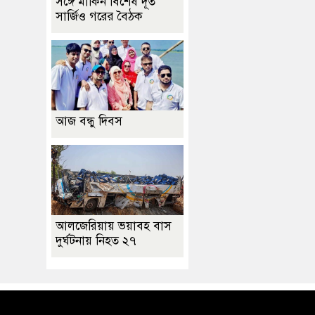
সঙ্গে মার্কিন বিশেষ দূত
সার্জিও গরের বৈঠক
আজ বন্ধু দিবস
আলজেরিয়ায় ভয়াবহ বাস
দুর্ঘটনায় নিহত ২৭