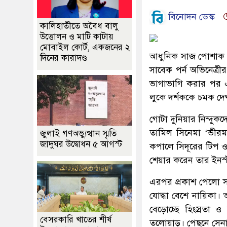
বিনোদন ডেস্ক
কালিহাতীতে অবৈধ বালু
উত্তোলন ও মাটি কাটায়
মোবাইল কোর্ট, একজনের ২
আধুনিক সাজ পোশাক 
দিনের কারাদণ্ড
সাবেক পর্ন অভিনেত্র
ভাগাভাগি করার পর এ
লুকে দর্শককে চমক দে
গোটা দুনিয়ার নিন্দ
তামিল সিনেমা ‘ভীরমা
জুলাই গণঅভ্যুত্থান স্মৃতি
জাদুঘর উদ্বোধন ৫ আগস্ট
কপালে সিদূরের টিপ ও
শেয়ার করেন তার ইনস্টা
এরপর প্রকাশ পেলো স
যোদ্ধা বেশে নায়িকা
বেড়োচ্ছে হিংস্রতা
বেসরকারি খাতের শীর্ষ
তলোয়াড়। পেছনে সেন