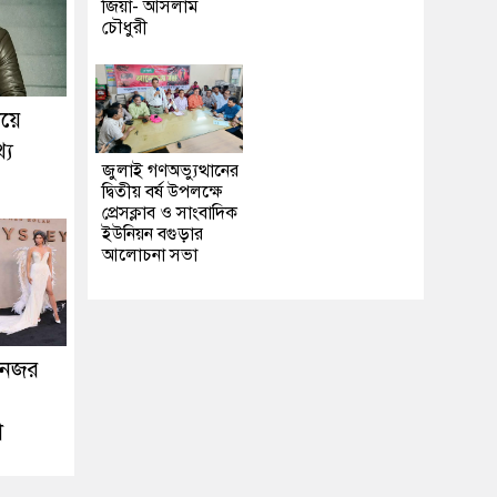
জিয়া- আসলাম
চৌধুরী
িয়ে
্য
জুলাই গণঅভ্যুত্থানের
দ্বিতীয় বর্ষ উপলক্ষে
প্রেসক্লাব ও সাংবাদিক
ইউনিয়ন বগুড়ার
আলোচনা সভা
 নজর
়া