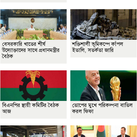
বেসরকারি খাতের শীর্ষ
শক্তিশালী ভূমিকম্পে কাঁপল
উদ্যোক্তাদের সাথে প্রধানমন্ত্রীর
ইতালি, সতর্কতা জারি
বৈঠক
বিএনপির স্থায়ী কমিটির বৈঠক
তোপের মুখে পরিকল্পনা বাতিল
আজ
করল ফিফা