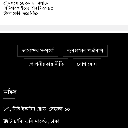
শ্রীমঙ্গলে ১৪তম চা নিলামে
বিটিআরআইয়ের গ্রিন টি ২৭৯০
টাকা কেজি দরে বিক্রি
আমাদের সম্পর্কে
ব্যবহারের শর্তাবলি
গোপনীয়তার নীতি
যোগাযোগ
অফিস
৮৭, নিউ ইস্কাটন রোড, লেভেল-১০,
ফ্ল্যাট ৯/বি, এসি মার্কেট, ঢাকা।