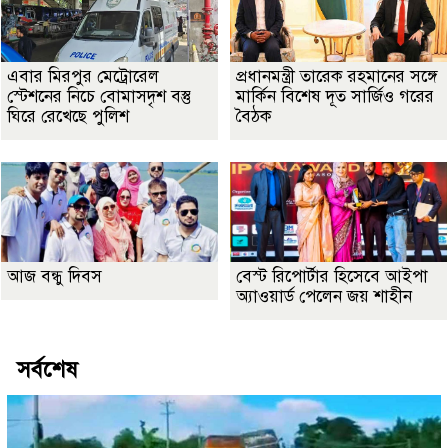
এবার মিরপুর মেট্রোরেল
প্রধানমন্ত্রী তারেক রহমানের সঙ্গে
স্টেশনের নিচে বোমাসদৃশ বস্তু
মার্কিন বিশেষ দূত সার্জিও গরের
ঘিরে রেখেছে পুলিশ
বৈঠক
আজ বন্ধু দিবস
বেস্ট রিপোর্টার হিসেবে আইপা
অ্যাওয়ার্ড পেলেন জয় শাহীন
সর্বশেষ