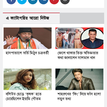
এ ক্যাটাগরির আরো নিউজ
হাসপাতালে ভর্তি মিঠুন চক্রবর্তী
জেলে থাকার তিক্ত অভিজ্ঞতার
কথা জানালেন সালমান খান
বলিউড ছেড়ে ‘কৃষক’ হতে
শাহরুখের ‘কিং’ নিয়ে ফাঁস হলো
চেয়েছিলেন ইয়ামি গৌতম
নতুন তথ্য