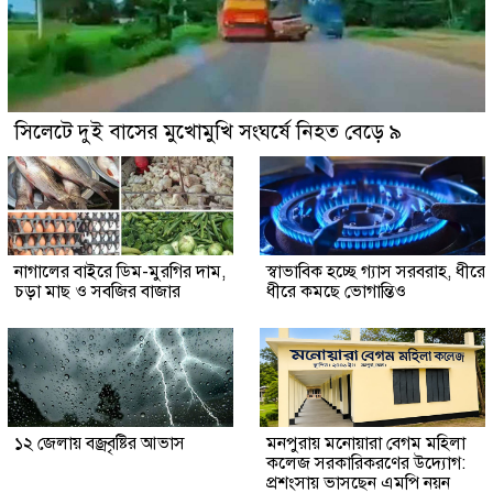
সিলেটে দুই বাসের মুখোমুখি সংঘর্ষে নিহত বেড়ে ৯
নাগালের বাইরে ডিম-মুরগির দাম,
স্বাভাবিক হচ্ছে গ্যাস সরবরাহ, ধীরে
চড়া মাছ ও সবজির বাজার
ধীরে কমছে ভোগান্তিও
১২ জেলায় বজ্রবৃষ্টির আভাস
মনপুরায় মনোয়ারা বেগম মহিলা
কলেজ সরকারিকরণের উদ্যোগ:
প্রশংসায় ভাসছেন এমপি নয়ন