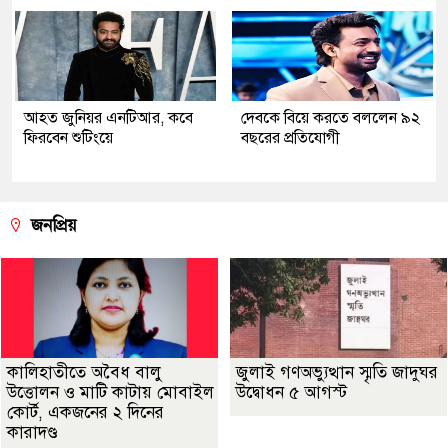
আহত জুনিয়র এনটিআর, কবে
দেবকে বিয়ে করতে বললেন ৯২
ফিরবেন শুটিংয়ে
বছরের প্রতিযোগী
জনপ্রিয়
কালিহাতীতে অবৈধ বালু
জুলাই গণঅভ্যুত্থান স্মৃতি জাদুঘর
উত্তোলন ও মাটি কাটায় মোবাইল
উদ্বোধন ৫ আগস্ট
কোর্ট, একজনের ২ দিনের
কারাদণ্ড