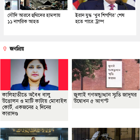
সৌদি আরবে হুথিদের হামলায়
ইরান যুদ্ধ ‘খুব শিগগির’ শেষ
১১ নাগরিক আহত
হতে পারে: ট্রাম্প
জনপ্রিয়
কালিহাতীতে অবৈধ বালু
জুলাই গণঅভ্যুত্থান স্মৃতি জাদুঘর
উত্তোলন ও মাটি কাটায় মোবাইল
উদ্বোধন ৫ আগস্ট
কোর্ট, একজনের ২ দিনের
কারাদণ্ড