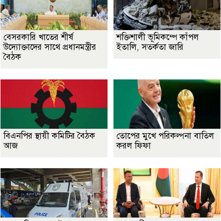
বেসরকারি খাতের শীর্ষ
শক্তিশালী ভূমিকম্পে কাঁপল
উদ্যোক্তাদের সাথে প্রধানমন্ত্রীর
ইতালি, সতর্কতা জারি
বৈঠক
বিএনপির স্থায়ী কমিটির বৈঠক
তোপের মুখে পরিকল্পনা বাতিল
আজ
করল ফিফা