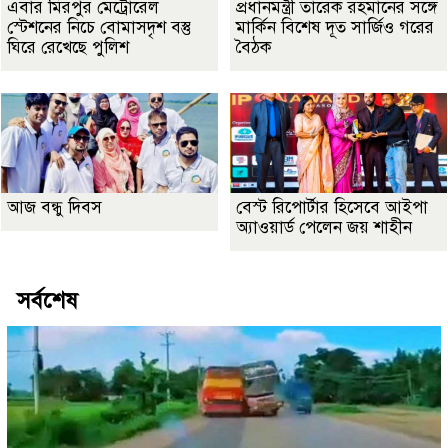
এবার মিরপুর মেট্রোরেল
প্রধানমন্ত্রী তারেক রহমানের সঙ্গে
স্টেশনের নিচে বোমাসদৃশ বস্তু
মার্কিন বিশেষ দূত সার্জিও গরের
ঘিরে রেখেছে পুলিশ
বৈঠক
আজ বন্ধু দিবস
বেস্ট রিপোর্টার হিসেবে আইপা
অ্যাওয়ার্ড পেলেন জয় শাহীন
সর্বশেষ