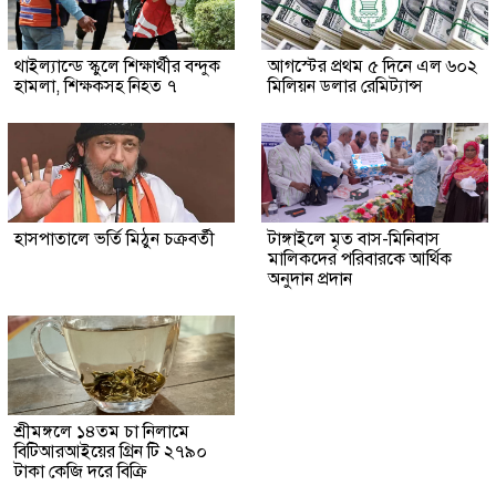
থাইল্যান্ডে স্কুলে শিক্ষার্থীর বন্দুক
আগস্টের প্রথম ৫ দিনে এল ৬০২
হামলা, শিক্ষকসহ নিহত ৭
মিলিয়ন ডলার রেমিট্যান্স
হাসপাতালে ভর্তি মিঠুন চক্রবর্তী
টাঙ্গাইলে মৃত বাস-মিনিবাস
মালিকদের পরিবারকে আর্থিক
অনুদান প্রদান
শ্রীমঙ্গলে ১৪তম চা নিলামে
বিটিআরআইয়ের গ্রিন টি ২৭৯০
টাকা কেজি দরে বিক্রি