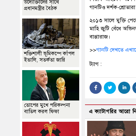
উদ্যোক্তাদের সাথে
গানটিও দর্শক-শ্রোতার
প্রধানমন্ত্রীর বৈঠক
২০১৩ সালে মুক্তি প
মাহি জুটি বেঁধে অভি
বাপ্পারাজ।
>>
গানটি দেখতে এখান
শক্তিশালী ভূমিকম্পে কাঁপল
ইতালি, সতর্কতা জারি
ট্যাগ :
তোপের মুখে পরিকল্পনা
বাতিল করল ফিফা
এ ক্যাটাগরির আরো 