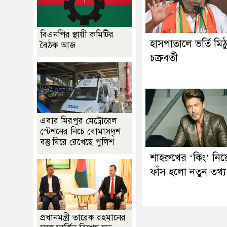
বিএনপির স্থায়ী কমিটির
হাসপাতালে ভর্তি মিঠ
বৈঠক আজ
চক্রবর্তী
এবার মিরপুর মেট্রোরেল
স্টেশনের নিচে বোমাসদৃশ
বস্তু ঘিরে রেখেছে পুলিশ
শাহরুখের ‘কিং’ নিয়
ফাঁস হলো নতুন তথ্য
প্রধানমন্ত্রী তারেক রহমানের