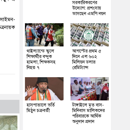
সরকারিকরণের
উদ্যোগ: প্রশংসায়
ভাসছেন এমপি নয়ন
 সাইমন-
ত্রনায়ক
থাইল্যান্ডে স্কুলে
আগস্টের প্রথম ৫
শিক্ষার্থীর বন্দুক
দিনে এল ৬০২
হামলা, শিক্ষকসহ
মিলিয়ন ডলার
নিহত ৭
রেমিট্যান্স
হাসপাতালে ভর্তি
টাঙ্গাইলে মৃত বাস-
মিঠুন চক্রবর্তী
মিনিবাস মালিকদের
পরিবারকে আর্থিক
অনুদান প্রদান