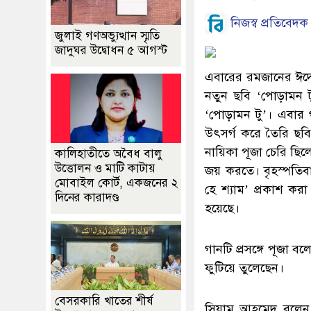
নিজস্ব প্রতিবেদক
জুলাই গণঅভ্যুত্থান স্মৃতি
জাদুঘর উদ্বোধন ৫ আগস্ট
এবারের রমজানের ঈদে 
নতুন ছবি ‘পোড়ামন 
‘পোড়ামন টু’। এবার 
উৎসর্গ করে তৈরি ছব
নায়িকা পূজা চেরি ছিল
কালিহাতীতে অবৈধ বালু
উত্তোলন ও মাটি কাটায়
জয় করতে। বৃহস্পতিবা
মোবাইল কোর্ট, একজনের ২
হে শ্যাম’ প্রকাশ কর
দিনের কারাদণ্ড
হয়েছে।
গানটি প্রসঙ্গে পূজা ব
ফুটিয়ে তুলেছেন।
বেসরকারি খাতের শীর্ষ
সিয়াম আহমেদ বলেন, 