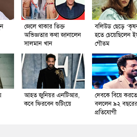
ুন
জেলে থাকার তিক্ত
বলিউড ছেড়ে ‘কৃষ
অভিজ্ঞতার কথা জানালেন
হতে চেয়েছিলেন ই
সালমান খান
গৌতম
ে
আহত জুনিয়র এনটিআর,
দেবকে বিয়ে করত
কবে ফিরবেন শুটিংয়ে
বললেন ৯২ বছরে
প্রতিযোগী