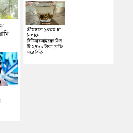
ক’
শ্রীমঙ্গলে ১৪তম চা
য়ামি
নিলামে
বিটিআরআইয়ের গ্রিন
টি ২৭৯০ টাকা কেজি
দরে বিক্রি
ে
র