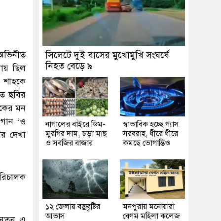
 অভিনীত
সিলেটে দুই বাসের মুখোমুখি সংঘর্ষে
নিহত বেড়ে ৯
ায় ছিল
ন শাহকে
তে ছবির
শকের মন
 গান ‘ও
নাগালের বাইরে ডিম-
স্বাভাবিক হচ্ছে গ্যাস
মুরগির দাম, চড়া মাছ
সরবরাহ, ধীরে ধীরে
ার দেখা
ও সবজির বাজার
কমছে ভোগান্তিও
 পরিচালক
১২ জেলায় বজ্রবৃষ্টির
মনপুরায় মনোয়ারা
আভাস
বেগম মহিলা কলেজ
 নতুন এ