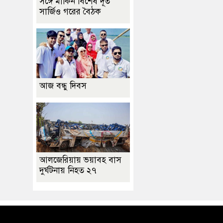
সঙ্গে মার্কিন বিশেষ দূত
সার্জিও গরের বৈঠক
আজ বন্ধু দিবস
আলজেরিয়ায় ভয়াবহ বাস
দুর্ঘটনায় নিহত ২৭