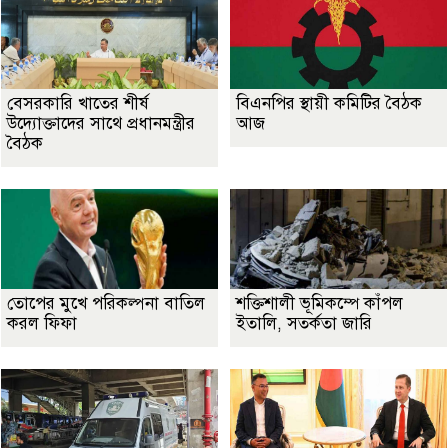
বেসরকারি খাতের শীর্ষ
বিএনপির স্থায়ী কমিটির বৈঠক
উদ্যোক্তাদের সাথে প্রধানমন্ত্রীর
আজ
বৈঠক
তোপের মুখে পরিকল্পনা বাতিল
শক্তিশালী ভূমিকম্পে কাঁপল
করল ফিফা
ইতালি, সতর্কতা জারি