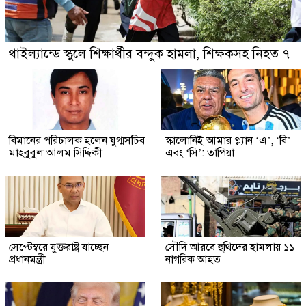
থাইল্যান্ডে স্কুলে শিক্ষার্থীর বন্দুক হামলা, শিক্ষকসহ নিহত ৭
বিমানের পরিচালক হলেন যুগ্মসচিব
স্কালোনিই আমার প্ল্যান ‘এ’, ‘বি’
মাহবুবুল আলম সিদ্দিকী
এবং ‘সি’: তাপিয়া
সেপ্টেম্বরে যুক্তরাষ্ট্র যাচ্ছেন
সৌদি আরবে হুথিদের হামলায় ১১
প্রধানমন্ত্রী
নাগরিক আহত