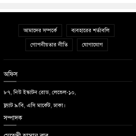
আমাদের সম্পর্কে
ব্যবহারের শর্তাবলি
গোপনীয়তার নীতি
যোগাযোগ
অফিস
৮৭, নিউ ইস্কাটন রোড, লেভেল-১০,
ফ্ল্যাট ৯/বি, এসি মার্কেট, ঢাকা।
সম্পাদক
মেহেদী হাসান বাবু