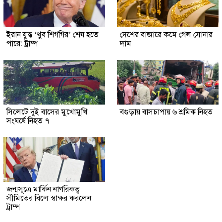
ইরান যুদ্ধ ‘খুব শিগগির’ শেষ হতে
দেশের বাজারে কমে গেল সোনার
পারে: ট্রাম্প
দাম
সিলেটে দুই বাসের মুখোমুখি
বগুড়ায় বাসচাপায় ৬ শ্রমিক নিহত
সংঘর্ষে নিহত ৭
জন্মসূত্রে মার্কিন নাগরিকত্ব
সীমিতের বিলে স্বাক্ষর করলেন
ট্রাম্প