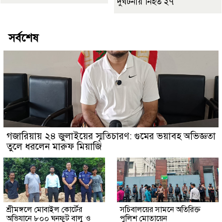
দুর্ঘটনায় নিহত ২৭
সর্বশেষ
গজারিয়ায় ২৪ জুলাইয়ের স্মৃতিচারণ: গুমের ভয়াবহ অভিজ্ঞতা
তুলে ধরলেন মারুফ মিয়াজি
শ্রীমঙ্গলে মোবাইল কোর্টের
সচিবালয়ের সামনে অতিরিক্ত
অভিযানে ৮০০ ঘনফুট বালু ও
পুলিশ মোতায়েন