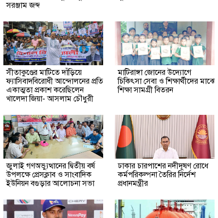
সরঞ্জাম জব্দ
সীতাকুণ্ডের মাটিতে দাঁড়িয়ে
মাটিরাঙ্গা জোনের উদ্যোগে
ফ্যাসিবাদবিরোধী আন্দোলনের প্রতি
চিকিৎসা সেবা ও শিক্ষার্থীদের মাঝে
একাত্মতা প্রকাশ করেছিলেন
শিক্ষা সামগ্রী বিতরন
খালেদা জিয়া- আসলাম চৌধুরী
জুলাই গণঅভ্যুত্থানের দ্বিতীয় বর্ষ
ঢাকার চারপাশের নদীদূষণ রোধে
উপলক্ষে প্রেসক্লাব ও সাংবাদিক
কর্মপরিকল্পনা তৈরির নির্দেশ
ইউনিয়ন বগুড়ার আলোচনা সভা
প্রধানমন্ত্রীর