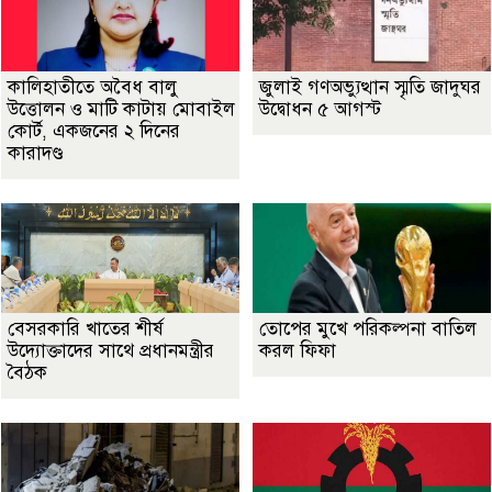
কালিহাতীতে অবৈধ বালু
জুলাই গণঅভ্যুত্থান স্মৃতি জাদুঘর
উত্তোলন ও মাটি কাটায় মোবাইল
উদ্বোধন ৫ আগস্ট
কোর্ট, একজনের ২ দিনের
কারাদণ্ড
বেসরকারি খাতের শীর্ষ
তোপের মুখে পরিকল্পনা বাতিল
উদ্যোক্তাদের সাথে প্রধানমন্ত্রীর
করল ফিফা
বৈঠক