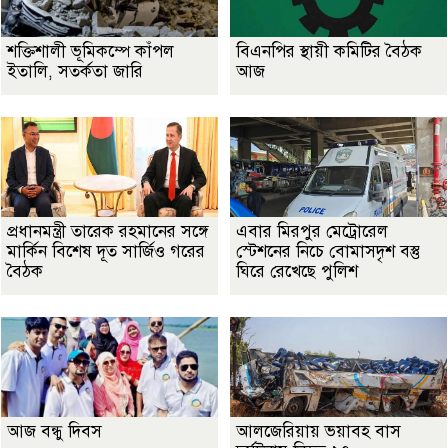
শক্তিশালী ভূমিকম্পে কাঁপল
বিএনপির স্থায়ী কমিটির বৈঠক
ইতালি, সতর্কতা জারি
আজ
প্রধানমন্ত্রী তারেক রহমানের সঙ্গে
এবার মিরপুর মেট্রোরেল
মার্কিন বিশেষ দূত সার্জিও গরের
স্টেশনের নিচে বোমাসদৃশ বস্তু
বৈঠক
ঘিরে রেখেছে পুলিশ
আজ বন্ধু দিবস
আলজেরিয়ায় ভয়াবহ বাস