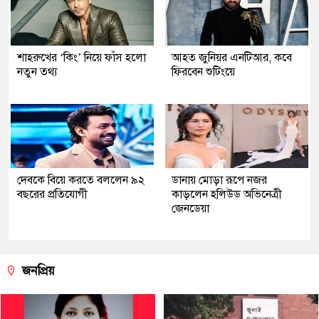
শাহরুখের ‘কিং’ নিয়ে ফাঁস হলো
আহত জুনিয়র এনটিআর, কবে
নতুন তথ্য
ফিরবেন শুটিংয়ে
দেবকে বিয়ে করতে বললেন ৯২
ডানায় মোড়া রূপে নজর
বছরের প্রতিযোগী
কাড়লেন হলিউড অভিনেত্রী
জেনডেয়া
জনপ্রিয়