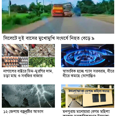
সিলেটে দুই বাসের মুখোমুখি সংঘর্ষে নিহত বেড়ে ৯
নাগালের বাইরে ডিম-মুরগির দাম,
স্বাভাবিক হচ্ছে গ্যাস সরবরাহ, ধীরে
চড়া মাছ ও সবজির বাজার
ধীরে কমছে ভোগান্তিও
১২ জেলায় বজ্রবৃষ্টির আভাস
মনপুরায় মনোয়ারা বেগম মহিলা