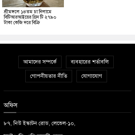
শ্রীমঙ্গলে ১৪তম চা নিলামে
বিটিআরআইয়ের গ্রিন টি ২৭৯০
টাকা কেজি দরে বিক্রি
আমাদের সম্পর্কে
ব্যবহারের শর্তাবলি
গোপনীয়তার নীতি
যোগাযোগ
অফিস
৮৭, নিউ ইস্কাটন রোড, লেভেল-১০,