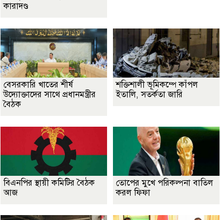
কারাদণ্ড
বেসরকারি খাতের শীর্ষ
শক্তিশালী ভূমিকম্পে কাঁপল
উদ্যোক্তাদের সাথে প্রধানমন্ত্রীর
ইতালি, সতর্কতা জারি
বৈঠক
বিএনপির স্থায়ী কমিটির বৈঠক
তোপের মুখে পরিকল্পনা বাতিল
আজ
করল ফিফা