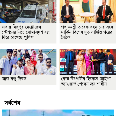
এবার মিরপুর মেট্রোরেল
প্রধানমন্ত্রী তারেক রহমানের সঙ্গে
স্টেশনের নিচে বোমাসদৃশ বস্তু
মার্কিন বিশেষ দূত সার্জিও গরের
ঘিরে রেখেছে পুলিশ
বৈঠক
আজ বন্ধু দিবস
বেস্ট রিপোর্টার হিসেবে আইপা
অ্যাওয়ার্ড পেলেন জয় শাহীন
সর্বশেষ