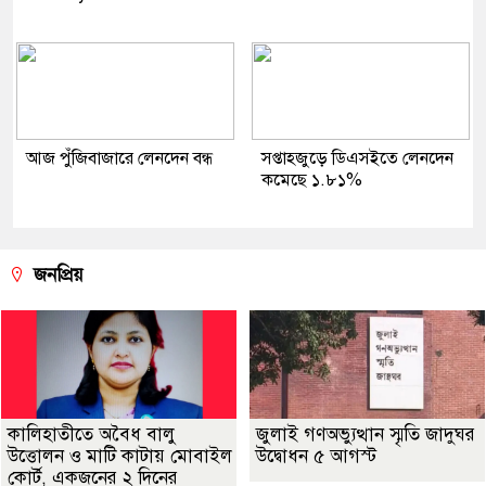
আজ পুঁজিবাজারে লেনদেন বন্ধ
সপ্তাহজুড়ে ডিএসইতে লেনদেন
কমেছে ১.৮১%
জনপ্রিয়
কালিহাতীতে অবৈধ বালু
জুলাই গণঅভ্যুত্থান স্মৃতি জাদুঘর
উত্তোলন ও মাটি কাটায় মোবাইল
উদ্বোধন ৫ আগস্ট
কোর্ট, একজনের ২ দিনের