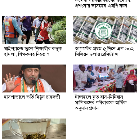
কলেজ সরকারিকরণের উদ্যোগ:
প্রশংসায় ভাসছেন এমপি নয়ন
থাইল্যান্ডে স্কুলে শিক্ষার্থীর বন্দুক
আগস্টের প্রথম ৫ দিনে এল ৬০২
হামলা, শিক্ষকসহ নিহত ৭
মিলিয়ন ডলার রেমিট্যান্স
হাসপাতালে ভর্তি মিঠুন চক্রবর্তী
টাঙ্গাইলে মৃত বাস-মিনিবাস
মালিকদের পরিবারকে আর্থিক
অনুদান প্রদান