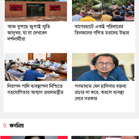
আজ খুলছে জুলাই স্মৃতি
‎বাগেরহাটে একই পরিবারের
জাদুঘর, যা যা দেখবেন
তিনজনের গলিত মরদেহ উদ্ধার
দর্শনার্থীরা
নিরাপদ পানি ব্যবস্থাপনা নিশ্চিতে
গণমাধ্যম যেন হাসিনার বক্তব্য
সহযোগিতার আশ্বাস প্রধানমন্ত্রীর
প্রচার না করে, করলে ব্যবস্থা
নেবে সরকার
জনপ্রিয়