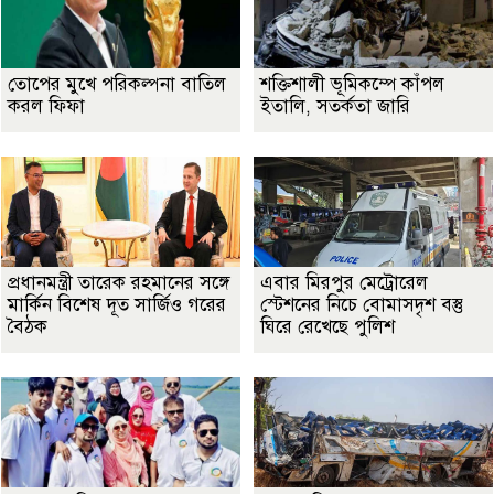
তোপের মুখে পরিকল্পনা বাতিল
শক্তিশালী ভূমিকম্পে কাঁপল
করল ফিফা
ইতালি, সতর্কতা জারি
প্রধানমন্ত্রী তারেক রহমানের সঙ্গে
এবার মিরপুর মেট্রোরেল
মার্কিন বিশেষ দূত সার্জিও গরের
স্টেশনের নিচে বোমাসদৃশ বস্তু
বৈঠক
ঘিরে রেখেছে পুলিশ