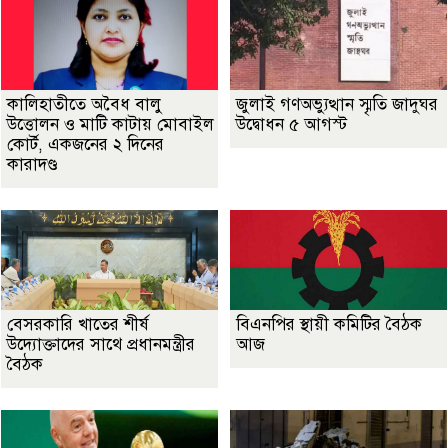
কালিহাতীতে অবৈধ বালু
জুলাই গণঅভ্যুত্থান স্মৃতি জাদুঘর
উত্তোলন ও মাটি কাটায় মোবাইল
উদ্বোধন ৫ আগস্ট
কোর্ট, একজনের ২ দিনের
কারাদণ্ড
বেসরকারি খাতের শীর্ষ
বিএনপির স্থায়ী কমিটির বৈঠক
উদ্যোক্তাদের সাথে প্রধানমন্ত্রীর
আজ
বৈঠক