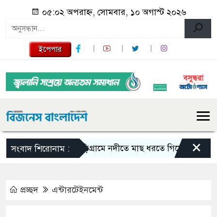
০৫:০২ অপরাহ্ন, সোমবার, ১০ অগাস্ট ২০২৬
ইপেপার
×
কুুড়িগ্রা‌মে নদীতে মাছ ধরতে গিয়ে বিদ্যুৎস্পৃষ্টে
সংবাদ শিরোনাম :
প্রচ্ছদ
এন্টারটেইনমেন্ট