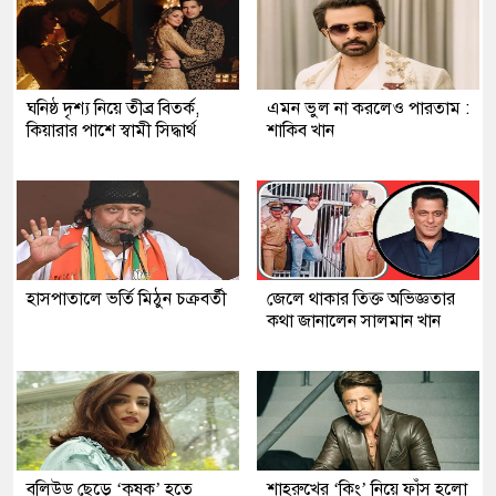
ঘনিষ্ঠ দৃশ্য নিয়ে তীব্র বিতর্ক,
এমন ভুল না করলেও পারতাম :
কিয়ারার পাশে স্বামী সিদ্ধার্থ
শাকিব খান
হাসপাতালে ভর্তি মিঠুন চক্রবর্তী
জেলে থাকার তিক্ত অভিজ্ঞতার
কথা জানালেন সালমান খান
বলিউড ছেড়ে ‘কৃষক’ হতে
শাহরুখের ‘কিং’ নিয়ে ফাঁস হলো