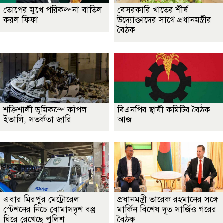
তোপের মুখে পরিকল্পনা বাতিল
বেসরকারি খাতের শীর্ষ
করল ফিফা
উদ্যোক্তাদের সাথে প্রধানমন্ত্রীর
বৈঠক
শক্তিশালী ভূমিকম্পে কাঁপল
বিএনপির স্থায়ী কমিটির বৈঠক
ইতালি, সতর্কতা জারি
আজ
এবার মিরপুর মেট্রোরেল
প্রধানমন্ত্রী তারেক রহমানের সঙ্গে
স্টেশনের নিচে বোমাসদৃশ বস্তু
মার্কিন বিশেষ দূত সার্জিও গরের
ঘিরে রেখেছে পুলিশ
বৈঠক