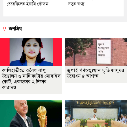
চেয়েছিলেন ইয়ামি গৌতম
নতুন তথ্য
জনপ্রিয়
কালিহাতীতে অবৈধ বালু
জুলাই গণঅভ্যুত্থান স্মৃতি জাদুঘর
উত্তোলন ও মাটি কাটায় মোবাইল
উদ্বোধন ৫ আগস্ট
কোর্ট, একজনের ২ দিনের
কারাদণ্ড