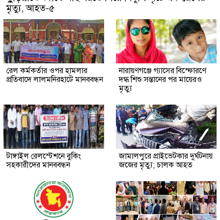
মৃত্যু, আহত-৫
রেল কর্মকর্তার ওপর হামলার
নারায়ণগঞ্জে গ্যাসের বিস্ফোরণে
প্রতিবাদে লালমনিরহাটে মানববন্ধন
দগ্ধ শিশু সন্তানের পর মায়েরও
মৃত্যু
টাঙ্গাইল রেলস্টেশনে বুকিং
জামালপুরে প্রাইভেটকার দুর্ঘটনায়
সহকারীদের মানববন্ধন
জজের মৃত্যু; চালক আহত