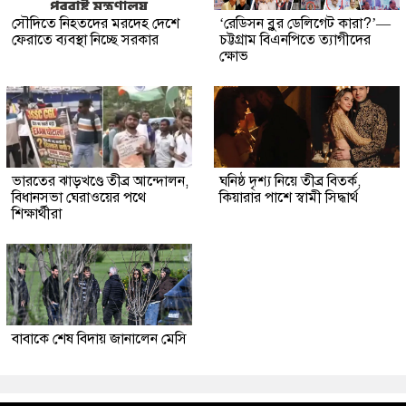
সৌদিতে নিহতদের মরদেহ দেশে
‘রেডিসন ব্লুর ডেলিগেট কারা?’—
ফেরাতে ব্যবস্থা নিচ্ছে সরকার
চট্টগ্রাম বিএনপিতে ত্যাগীদের
ক্ষোভ
ভারতের ঝাড়খণ্ডে তীব্র আন্দোলন,
ঘনিষ্ঠ দৃশ্য নিয়ে তীব্র বিতর্ক,
বিধানসভা ঘেরাওয়ের পথে
কিয়ারার পাশে স্বামী সিদ্ধার্থ
শিক্ষার্থীরা
বাবাকে শেষ বিদায় জানালেন মেসি