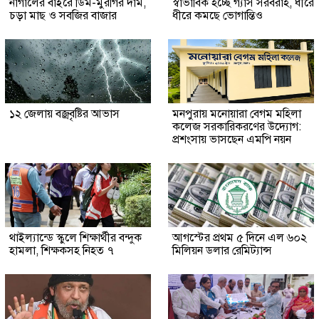
নাগালের বাইরে ডিম-মুরগির দাম,
স্বাভাবিক হচ্ছে গ্যাস সরবরাহ, ধীরে
চড়া মাছ ও সবজির বাজার
ধীরে কমছে ভোগান্তিও
১২ জেলায় বজ্রবৃষ্টির আভাস
মনপুরায় মনোয়ারা বেগম মহিলা
কলেজ সরকারিকরণের উদ্যোগ:
প্রশংসায় ভাসছেন এমপি নয়ন
থাইল্যান্ডে স্কুলে শিক্ষার্থীর বন্দুক
আগস্টের প্রথম ৫ দিনে এল ৬০২
হামলা, শিক্ষকসহ নিহত ৭
মিলিয়ন ডলার রেমিট্যান্স