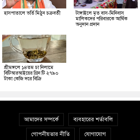
হাসপাতালে ভর্তি মিঠুন চক্রবর্তী
টাঙ্গাইলে মৃত বাস-মিনিবাস
মালিকদের পরিবারকে আর্থিক
অনুদান প্রদান
শ্রীমঙ্গলে ১৪তম চা নিলামে
বিটিআরআইয়ের গ্রিন টি ২৭৯০
টাকা কেজি দরে বিক্রি
আমাদের সম্পর্কে
ব্যবহারের শর্তাবলি
গোপনীয়তার নীতি
যোগাযোগ