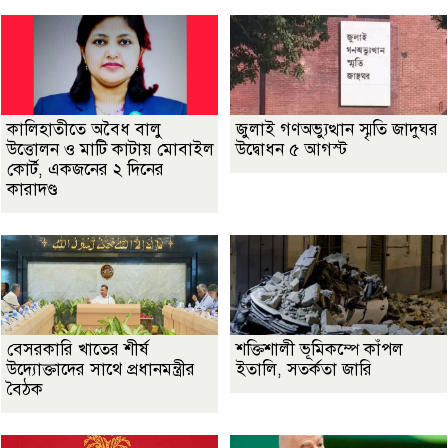
কালিহাতীতে অবৈধ বালু
জুলাই গণঅভ্যুত্থান স্মৃতি জাদুঘর
উত্তোলন ও মাটি কাটায় মোবাইল
উদ্বোধন ৫ আগস্ট
কোর্ট, একজনের ২ দিনের
কারাদণ্ড
বেসরকারি খাতের শীর্ষ
শক্তিশালী ভূমিকম্পে কাঁপল
উদ্যোক্তাদের সাথে প্রধানমন্ত্রীর
ইতালি, সতর্কতা জারি
বৈঠক