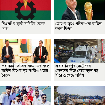
বিএনপির স্থায়ী কমিটির বৈঠক
তোপের মুখে পরিকল্পনা বাতিল
আজ
করল ফিফা
প্রধানমন্ত্রী তারেক রহমানের সঙ্গে
এবার মিরপুর মেট্রোরেল
মার্কিন বিশেষ দূত সার্জিও গরের
স্টেশনের নিচে বোমাসদৃশ বস্তু
বৈঠক
ঘিরে রেখেছে পুলিশ