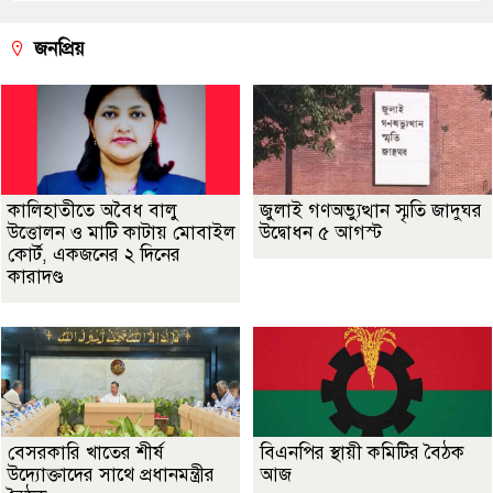
জনপ্রিয়
কালিহাতীতে অবৈধ বালু
জুলাই গণঅভ্যুত্থান স্মৃতি জাদুঘর
উত্তোলন ও মাটি কাটায় মোবাইল
উদ্বোধন ৫ আগস্ট
কোর্ট, একজনের ২ দিনের
কারাদণ্ড
বেসরকারি খাতের শীর্ষ
বিএনপির স্থায়ী কমিটির বৈঠক
উদ্যোক্তাদের সাথে প্রধানমন্ত্রীর
আজ