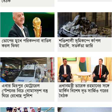
বৈঠক
তোপের মুখে পরিকল্পনা বাতিল
শক্তিশালী ভূমিকম্পে কাঁপল
করল ফিফা
ইতালি, সতর্কতা জারি
এবার মিরপুর মেট্রোরেল
প্রধানমন্ত্রী তারেক রহমানের সঙ্গে
স্টেশনের নিচে বোমাসদৃশ বস্তু
মার্কিন বিশেষ দূত সার্জিও গরের
ঘিরে রেখেছে পুলিশ
বৈঠক