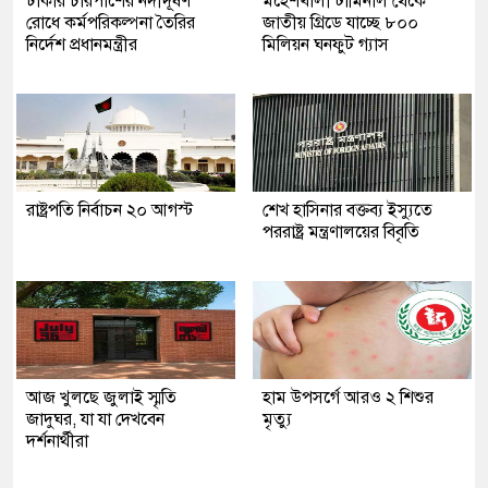
ঢাকার চারপাশের নদীদূষণ
মহেশখালী টার্মিনাল থেকে
রোধে কর্মপরিকল্পনা তৈরির
জাতীয় গ্রিডে যাচ্ছে ৮০০
নির্দেশ প্রধানমন্ত্রীর
মিলিয়ন ঘনফুট গ্যাস
রাষ্ট্রপতি নির্বাচন ২০ আগস্ট
শেখ হাসিনার বক্তব্য ইস্যুতে
পররাষ্ট্র মন্ত্রণালয়ের বিবৃতি
আজ খুলছে জুলাই স্মৃতি
হাম উপসর্গে আরও ২ শিশুর
জাদুঘর, যা যা দেখবেন
মৃত্যু
দর্শনার্থীরা