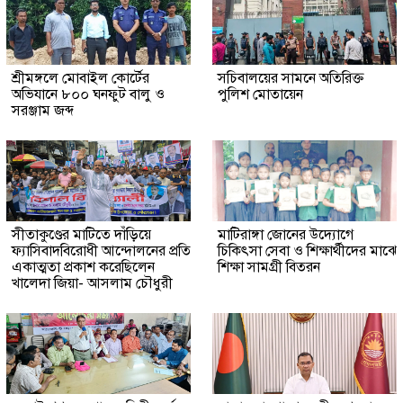
শ্রীমঙ্গলে মোবাইল কোর্টের
সচিবালয়ের সামনে অতিরিক্ত
অভিযানে ৮০০ ঘনফুট বালু ও
পুলিশ মোতায়েন
সরঞ্জাম জব্দ
সীতাকুণ্ডের মাটিতে দাঁড়িয়ে
মাটিরাঙ্গা জোনের উদ্যোগে
ফ্যাসিবাদবিরোধী আন্দোলনের প্রতি
চিকিৎসা সেবা ও শিক্ষার্থীদের মাঝে
একাত্মতা প্রকাশ করেছিলেন
শিক্ষা সামগ্রী বিতরন
খালেদা জিয়া- আসলাম চৌধুরী