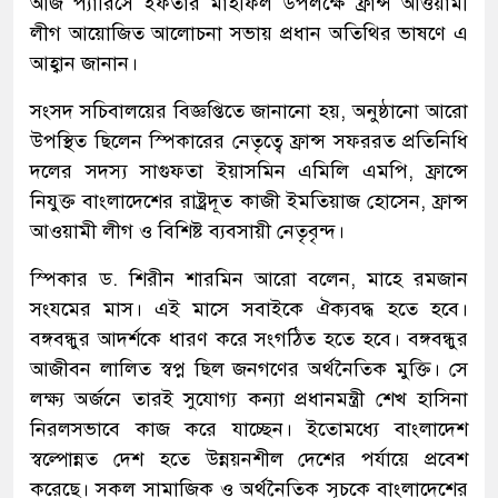
আজ প্যারিসে ইফতার মাহফিল উপলক্ষে ফ্রান্স আওয়ামী
লীগ আয়োজিত আলোচনা সভায় প্রধান অতিথির ভাষণে এ
আহ্বান জানান।
সংসদ সচিবালয়ের বিজ্ঞপ্তিতে জানানো হয়, অনুষ্ঠানো আরো
উপস্থিত ছিলেন স্পিকারের নেতৃত্বে ফ্রান্স সফররত প্রতিনিধি
দলের সদস্য সাগুফতা ইয়াসমিন এমিলি এমপি, ফ্রান্সে
নিযুক্ত বাংলাদেশের রাষ্ট্রদূত কাজী ইমতিয়াজ হোসেন, ফ্রান্স
আওয়ামী লীগ ও বিশিষ্ট ব্যবসায়ী নেতৃবৃন্দ।
স্পিকার ড. শিরীন শারমিন আরো বলেন, মাহে রমজান
সংযমের মাস। এই মাসে সবাইকে ঐক্যবদ্ধ হতে হবে।
বঙ্গবন্ধুর আদর্শকে ধারণ করে সংগঠিত হতে হবে। বঙ্গবন্ধুর
আজীবন লালিত স্বপ্ন ছিল জনগণের অর্থনৈতিক মুক্তি। সে
লক্ষ্য অর্জনে তারই সুযোগ্য কন্যা প্রধানমন্ত্রী শেখ হাসিনা
নিরলসভাবে কাজ করে যাচ্ছেন। ইতোমধ্যে বাংলাদেশ
স্বল্পোন্নত দেশ হতে উন্নয়নশীল দেশের পর্যায়ে প্রবেশ
করেছে। সকল সামাজিক ও অর্থনৈতিক সূচকে বাংলাদেশের