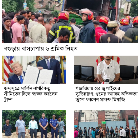
বগুড়ায় বাসচাপায় ৬ শ্রমিক নিহত
জন্মসূত্রে মার্কিন নাগরিকত্ব
গজারিয়ায় ২৪ জুলাইয়ের
সীমিতের বিলে স্বাক্ষর করলেন
স্মৃতিচারণ: গুমের ভয়াবহ অভিজ্ঞতা
ট্রাম্প
তুলে ধরলেন মারুফ মিয়াজি