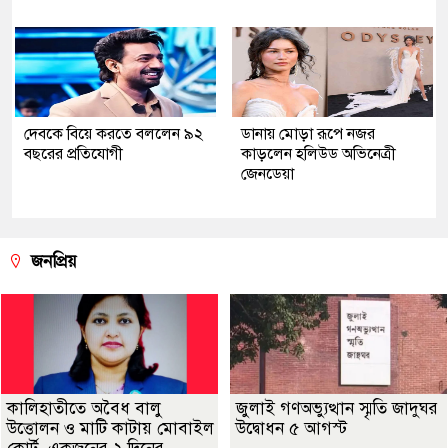
দেবকে বিয়ে করতে বললেন ৯২
ডানায় মোড়া রূপে নজর
বছরের প্রতিযোগী
কাড়লেন হলিউড অভিনেত্রী
জেনডেয়া
জনপ্রিয়
কালিহাতীতে অবৈধ বালু
জুলাই গণঅভ্যুত্থান স্মৃতি জাদুঘর
উত্তোলন ও মাটি কাটায় মোবাইল
উদ্বোধন ৫ আগস্ট