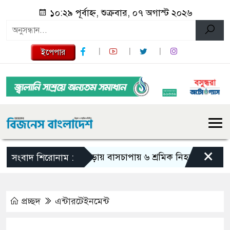
১০:২৯ পূর্বাহ্ন, শুক্রবার, ০৭ অগাস্ট ২০২৬
ইপেপার
×
বগুড়ায় বাসচাপায় ৬ শ্রমিক নিহত
জন্মসূত্রে
সংবাদ শিরোনাম :
প্রচ্ছদ
এন্টারটেইনমেন্ট