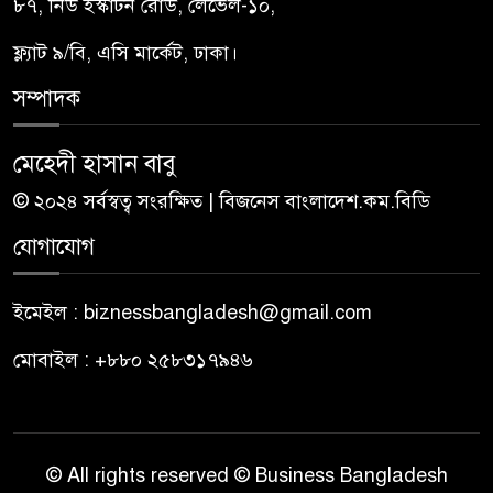
৮৭, নিউ ইস্কাটন রোড, লেভেল-১০,
ফ্ল্যাট ৯/বি, এসি মার্কেট, ঢাকা।
সম্পাদক
মেহেদী হাসান বাবু
© ২০২৪ সর্বস্বত্ব সংরক্ষিত | বিজনেস বাংলাদেশ.কম.বিডি
যোগাযোগ
ইমেইল : biznessbangladesh@gmail.com
মোবাইল : +৮৮০ ২৫৮৩১৭৯৪৬
© All rights reserved © Business Bangladesh