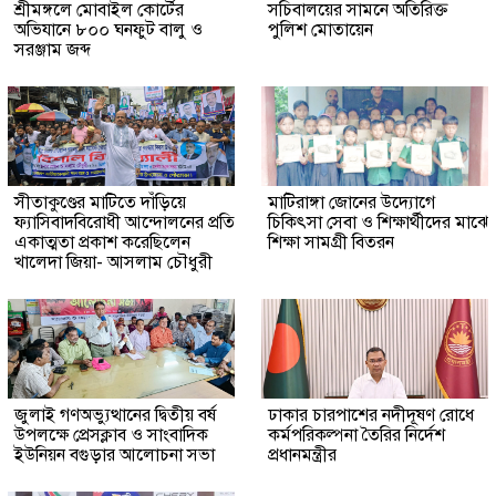
শ্রীমঙ্গলে মোবাইল কোর্টের
সচিবালয়ের সামনে অতিরিক্ত
অভিযানে ৮০০ ঘনফুট বালু ও
পুলিশ মোতায়েন
সরঞ্জাম জব্দ
সীতাকুণ্ডের মাটিতে দাঁড়িয়ে
মাটিরাঙ্গা জোনের উদ্যোগে
ফ্যাসিবাদবিরোধী আন্দোলনের প্রতি
চিকিৎসা সেবা ও শিক্ষার্থীদের মাঝে
একাত্মতা প্রকাশ করেছিলেন
শিক্ষা সামগ্রী বিতরন
খালেদা জিয়া- আসলাম চৌধুরী
জুলাই গণঅভ্যুত্থানের দ্বিতীয় বর্ষ
ঢাকার চারপাশের নদীদূষণ রোধে
উপলক্ষে প্রেসক্লাব ও সাংবাদিক
কর্মপরিকল্পনা তৈরির নির্দেশ
ইউনিয়ন বগুড়ার আলোচনা সভা
প্রধানমন্ত্রীর