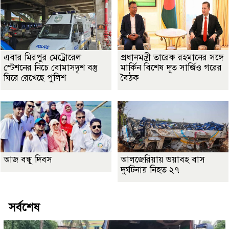
এবার মিরপুর মেট্রোরেল
প্রধানমন্ত্রী তারেক রহমানের সঙ্গে
স্টেশনের নিচে বোমাসদৃশ বস্তু
মার্কিন বিশেষ দূত সার্জিও গরের
ঘিরে রেখেছে পুলিশ
বৈঠক
আজ বন্ধু দিবস
আলজেরিয়ায় ভয়াবহ বাস
দুর্ঘটনায় নিহত ২৭
সর্বশেষ