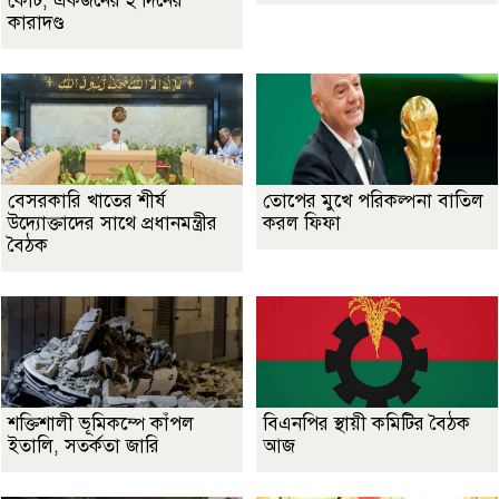
কোর্ট, একজনের ২ দিনের
কারাদণ্ড
বেসরকারি খাতের শীর্ষ
তোপের মুখে পরিকল্পনা বাতিল
উদ্যোক্তাদের সাথে প্রধানমন্ত্রীর
করল ফিফা
বৈঠক
শক্তিশালী ভূমিকম্পে কাঁপল
বিএনপির স্থায়ী কমিটির বৈঠক
ইতালি, সতর্কতা জারি
আজ