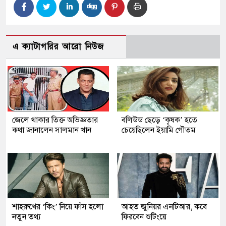
এ ক্যাটাগরির আরো নিউজ
জেলে থাকার তিক্ত অভিজ্ঞতার
বলিউড ছেড়ে ‘কৃষক’ হতে
কথা জানালেন সালমান খান
চেয়েছিলেন ইয়ামি গৌতম
শাহরুখের ‘কিং’ নিয়ে ফাঁস হলো
আহত জুনিয়র এনটিআর, কবে
নতুন তথ্য
ফিরবেন শুটিংয়ে