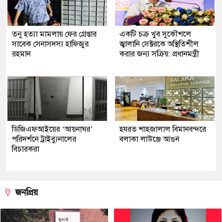
তনু হত্যা মামলায় ফের গ্রেপ্তার
একটি চক্র খুব সুকৌশলে
সাবেক সেনাসদস্য হাফিজুর
জ্বালানি সেক্টরকে অস্থিতিশীল
রহমান
করার জন্য সক্রিয়: প্রধানমন্ত্রী
ডিজিএফআইয়ের ‘আয়নাঘর’
হযরত শাহজালাল বিমানবন্দরে
পরিদর্শনে ট্রাইব্যুনালের
বলাকা লাউঞ্জে আগুন
বিচারকরা
জনপ্রিয়