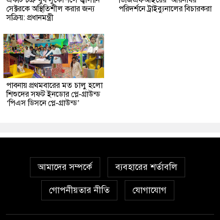
সেক্টরকে অস্থিতিশীল করার জন্য
পরিদর্শনে ট্রাইব্যুনালের বিচারকরা
সক্রিয়: প্রধানমন্ত্রী
পাবনায় প্রথমবারের মত চালু হলো
শিশুদের সফট ইনডোর প্লে-গ্রাউন্ড
‘পিএস ডিসনে প্লে-গ্রাউন্ড’
আমাদের সম্পর্কে
ব্যবহারের শর্তাবলি
গোপনীয়তার নীতি
যোগাযোগ