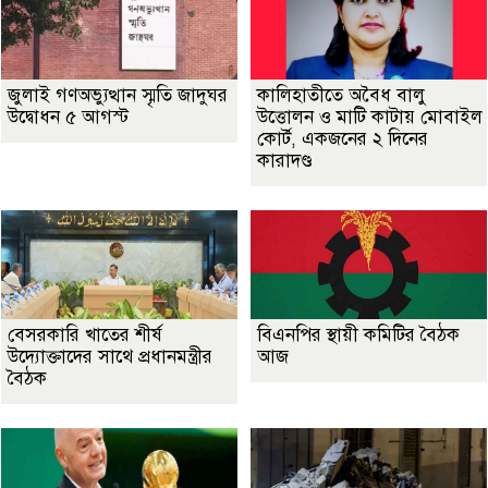
জুলাই গণঅভ্যুত্থান স্মৃতি জাদুঘর
কালিহাতীতে অবৈধ বালু
উদ্বোধন ৫ আগস্ট
উত্তোলন ও মাটি কাটায় মোবাইল
কোর্ট, একজনের ২ দিনের
কারাদণ্ড
বেসরকারি খাতের শীর্ষ
বিএনপির স্থায়ী কমিটির বৈঠক
উদ্যোক্তাদের সাথে প্রধানমন্ত্রীর
আজ
বৈঠক