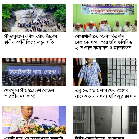
সীতাকুণ্ডের ঝর্ণায় বর্ষার উচ্ছ্বাস,
নোয়াখালীতে জেলা বিএনপি
স্থানীয় অর্থনীতিতে নতুন গতি
নেতাকে লক্ষ্য করে গুলি গুলিবিদ্ধ
২: সংবাদ সম্মেলন ও মানববন্ধন
শেরপুরে সীমান্তে ৬শ বোতল
তনু হত্যা মামলায় ফের গ্রেপ্তার
ভারতীয় মদ জব্দ!
সাবেক সেনাসদস্য হাফিজুর রহমান
একটি চক্র খুব সুকৌশলে জ্বালানি
ডিজিএফআইয়ের ‘আয়নাঘর’