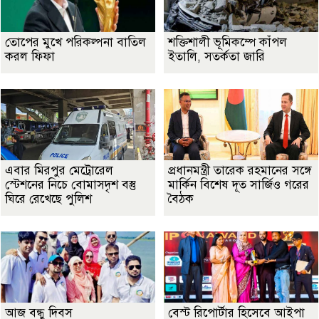
তোপের মুখে পরিকল্পনা বাতিল
শক্তিশালী ভূমিকম্পে কাঁপল
করল ফিফা
ইতালি, সতর্কতা জারি
এবার মিরপুর মেট্রোরেল
প্রধানমন্ত্রী তারেক রহমানের সঙ্গে
স্টেশনের নিচে বোমাসদৃশ বস্তু
মার্কিন বিশেষ দূত সার্জিও গরের
ঘিরে রেখেছে পুলিশ
বৈঠক
আজ বন্ধু দিবস
বেস্ট রিপোর্টার হিসেবে আইপা