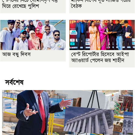
স্টেশনের নিচে বোমাসদৃশ বস্তু
মার্কিন বিশেষ দূত সার্জিও গরের
ঘিরে রেখেছে পুলিশ
বৈঠক
আজ বন্ধু দিবস
বেস্ট রিপোর্টার হিসেবে আইপা
অ্যাওয়ার্ড পেলেন জয় শাহীন
সর্বশেষ