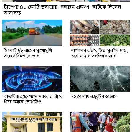
ট্রাম্পের ৪০ কোটি ডলারের ‘বলরুম প্রকল্প’ আটকে দিলেন
আদালত
সিলেটে দুই বাসের মুখোমুখি
নাগালের বাইরে ডিম-মুরগির দাম,
সংঘর্ষে নিহত বেড়ে ৯
চড়া মাছ ও সবজির বাজার
স্বাভাবিক হচ্ছে গ্যাস সরবরাহ, ধীরে
১২ জেলায় বজ্রবৃষ্টির আভাস
ধীরে কমছে ভোগান্তিও