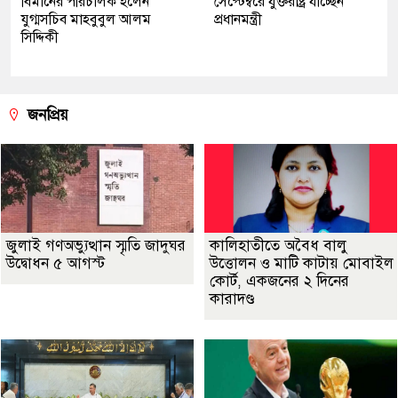
বিমানের পরিচালক হলেন
সেপ্টেম্বরে যুক্তরাষ্ট্র যাচ্ছেন
যুগ্মসচিব মাহবুবুল আলম
প্রধানমন্ত্রী
সিদ্দিকী
জনপ্রিয়
জুলাই গণঅভ্যুত্থান স্মৃতি জাদুঘর
কালিহাতীতে অবৈধ বালু
উদ্বোধন ৫ আগস্ট
উত্তোলন ও মাটি কাটায় মোবাইল
কোর্ট, একজনের ২ দিনের
কারাদণ্ড