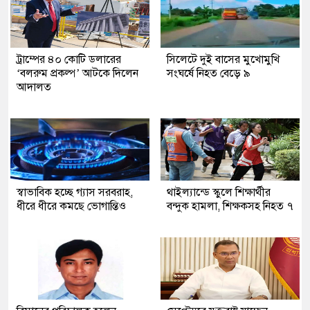
ট্রাম্পের ৪০ কোটি ডলারের
সিলেটে দুই বাসের মুখোমুখি
‘বলরুম প্রকল্প’ আটকে দিলেন
সংঘর্ষে নিহত বেড়ে ৯
আদালত
স্বাভাবিক হচ্ছে গ্যাস সরবরাহ,
থাইল্যান্ডে স্কুলে শিক্ষার্থীর
ধীরে ধীরে কমছে ভোগান্তিও
বন্দুক হামলা, শিক্ষকসহ নিহত ৭