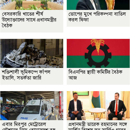
বেসরকারি খাতের শীর্ষ
তোপের মুখে পরিকল্পনা বাতিল
উদ্যোক্তাদের সাথে প্রধানমন্ত্রীর
করল ফিফা
বৈঠক
শক্তিশালী ভূমিকম্পে কাঁপল
বিএনপির স্থায়ী কমিটির বৈঠক
ইতালি, সতর্কতা জারি
আজ
এবার মিরপুর মেট্রোরেল
প্রধানমন্ত্রী তারেক রহমানের সঙ্গে