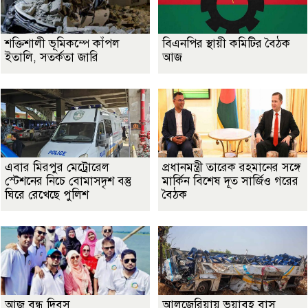
শক্তিশালী ভূমিকম্পে কাঁপল
বিএনপির স্থায়ী কমিটির বৈঠক
ইতালি, সতর্কতা জারি
আজ
এবার মিরপুর মেট্রোরেল
প্রধানমন্ত্রী তারেক রহমানের সঙ্গে
স্টেশনের নিচে বোমাসদৃশ বস্তু
মার্কিন বিশেষ দূত সার্জিও গরের
ঘিরে রেখেছে পুলিশ
বৈঠক
আজ বন্ধু দিবস
আলজেরিয়ায় ভয়াবহ বাস