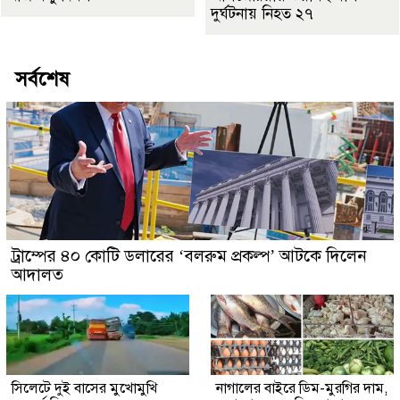
দুর্ঘটনায় নিহত ২৭
সর্বশেষ
ট্রাম্পের ৪০ কোটি ডলারের ‘বলরুম প্রকল্প’ আটকে দিলেন
আদালত
সিলেটে দুই বাসের মুখোমুখি
নাগালের বাইরে ডিম-মুরগির দাম,