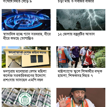
সংঘর্ষে নিহত বেড়ে ৯
চড়া মাছ ও সবজির বাজার
স্বাভাবিক হচ্ছে গ্যাস সরবরাহ, ধীরে
১২ জেলায় বজ্রবৃষ্টির আভাস
ধীরে কমছে ভোগান্তিও
মনপুরায় মনোয়ারা বেগম মহিলা
থাইল্যান্ডে স্কুলে শিক্ষার্থীর বন্দুক
কলেজ সরকারিকরণের উদ্যোগ:
হামলা, শিক্ষকসহ নিহত ৭
প্রশংসায় ভাসছেন এমপি নয়ন