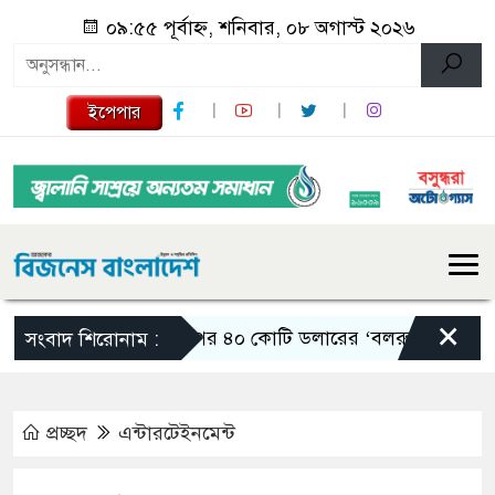
০৯:৫৫ পূর্বাহ্ন, শনিবার, ০৮ অগাস্ট ২০২৬
ইপেপার
×
ট্রাম্পের ৪০ কোটি ডলারের ‘বলরুম প্রকল্প’ আট
সংবাদ শিরোনাম :
প্রচ্ছদ
এন্টারটেইনমেন্ট