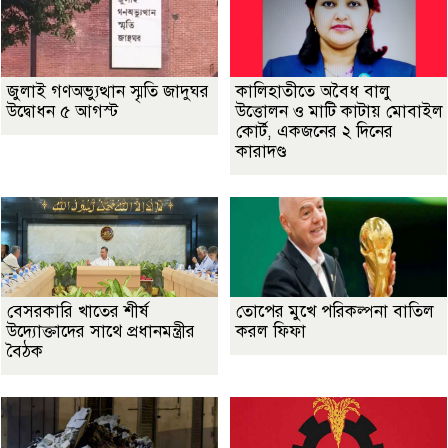
জুলাই গণঅভ্যুত্থান স্মৃতি জাদুঘর
কালিহাতীতে অবৈধ বালু
উদ্বোধন ৫ আগস্ট
উত্তোলন ও মাটি কাটায় মোবাইল
কোর্ট, একজনের ২ দিনের
কারাদণ্ড
বেসরকারি খাতের শীর্ষ
তোপের মুখে পরিকল্পনা বাতিল
উদ্যোক্তাদের সাথে প্রধানমন্ত্রীর
করল ফিফা
বৈঠক