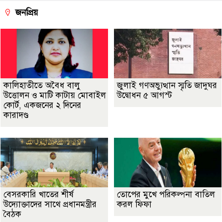
জনপ্রিয়
কালিহাতীতে অবৈধ বালু
জুলাই গণঅভ্যুত্থান স্মৃতি জাদুঘর
উত্তোলন ও মাটি কাটায় মোবাইল
উদ্বোধন ৫ আগস্ট
কোর্ট, একজনের ২ দিনের
কারাদণ্ড
বেসরকারি খাতের শীর্ষ
তোপের মুখে পরিকল্পনা বাতিল
উদ্যোক্তাদের সাথে প্রধানমন্ত্রীর
করল ফিফা
বৈঠক