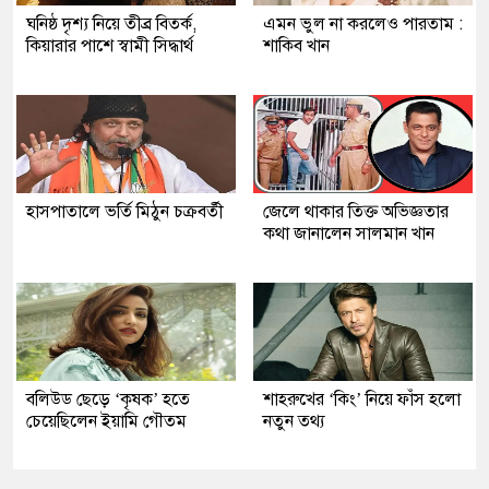
ঘনিষ্ঠ দৃশ্য নিয়ে তীব্র বিতর্ক,
এমন ভুল না করলেও পারতাম :
কিয়ারার পাশে স্বামী সিদ্ধার্থ
শাকিব খান
হাসপাতালে ভর্তি মিঠুন চক্রবর্তী
জেলে থাকার তিক্ত অভিজ্ঞতার
কথা জানালেন সালমান খান
বলিউড ছেড়ে ‘কৃষক’ হতে
শাহরুখের ‘কিং’ নিয়ে ফাঁস হলো
চেয়েছিলেন ইয়ামি গৌতম
নতুন তথ্য