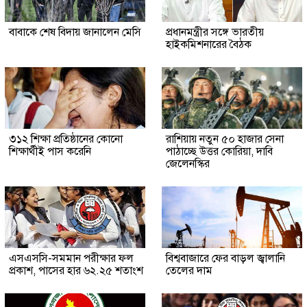
বাবাকে শেষ বিদায় জানালেন মেসি
প্রধানমন্ত্রীর সঙ্গে ভারতীয়
হাইকমিশনারের বৈঠক
৩১২ শিক্ষা প্রতিষ্ঠানের কোনো
রাশিয়ায় নতুন ৫০ হাজার সেনা
শিক্ষার্থীই পাস করেনি
পাঠাচ্ছে উত্তর কোরিয়া, দাবি
জেলেনস্কির
এসএসসি-সমমান পরীক্ষার ফল
বিশ্ববাজারে ফের বাড়ল জ্বালানি
প্রকাশ, পাসের হার ৬২.২৫ শতাংশ
তেলের দাম