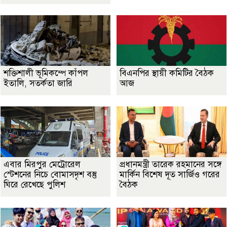
শক্তিশালী ভূমিকম্পে কাঁপল
বিএনপির স্থায়ী কমিটির বৈঠক
ইতালি, সতর্কতা জারি
আজ
এবার মিরপুর মেট্রোরেল
প্রধানমন্ত্রী তারেক রহমানের সঙ্গে
স্টেশনের নিচে বোমাসদৃশ বস্তু
মার্কিন বিশেষ দূত সার্জিও গরের
ঘিরে রেখেছে পুলিশ
বৈঠক