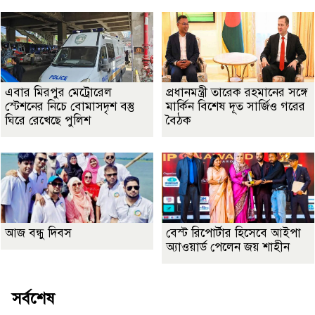
এবার মিরপুর মেট্রোরেল
প্রধানমন্ত্রী তারেক রহমানের সঙ্গে
স্টেশনের নিচে বোমাসদৃশ বস্তু
মার্কিন বিশেষ দূত সার্জিও গরের
ঘিরে রেখেছে পুলিশ
বৈঠক
আজ বন্ধু দিবস
বেস্ট রিপোর্টার হিসেবে আইপা
অ্যাওয়ার্ড পেলেন জয় শাহীন
সর্বশেষ