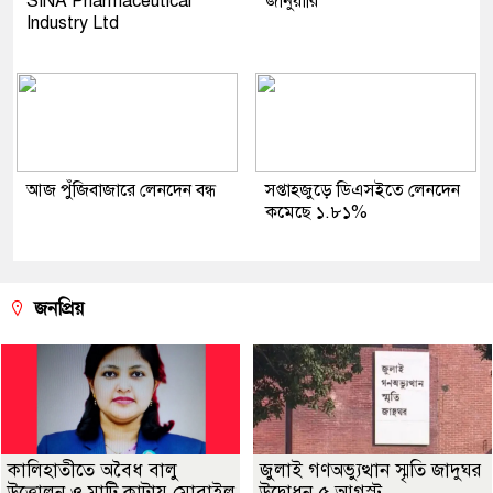
SINA Pharmaceutical
জানুয়ারি
Industry Ltd
আজ পুঁজিবাজারে লেনদেন বন্ধ
সপ্তাহজুড়ে ডিএসইতে লেনদেন
কমেছে ১.৮১%
জনপ্রিয়
কালিহাতীতে অবৈধ বালু
জুলাই গণঅভ্যুত্থান স্মৃতি জাদুঘর
উত্তোলন ও মাটি কাটায় মোবাইল
উদ্বোধন ৫ আগস্ট