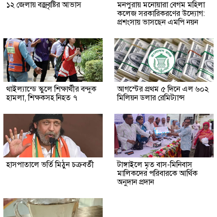
১২ জেলায় বজ্রবৃষ্টির আভাস
মনপুরায় মনোয়ারা বেগম মহিলা
কলেজ সরকারিকরণের উদ্যোগ:
প্রশংসায় ভাসছেন এমপি নয়ন
থাইল্যান্ডে স্কুলে শিক্ষার্থীর বন্দুক
আগস্টের প্রথম ৫ দিনে এল ৬০২
হামলা, শিক্ষকসহ নিহত ৭
মিলিয়ন ডলার রেমিট্যান্স
হাসপাতালে ভর্তি মিঠুন চক্রবর্তী
টাঙ্গাইলে মৃত বাস-মিনিবাস
মালিকদের পরিবারকে আর্থিক
অনুদান প্রদান