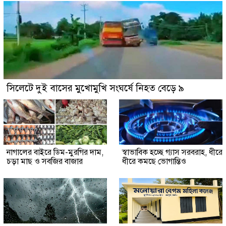
সিলেটে দুই বাসের মুখোমুখি সংঘর্ষে নিহত বেড়ে ৯
নাগালের বাইরে ডিম-মুরগির দাম,
স্বাভাবিক হচ্ছে গ্যাস সরবরাহ, ধীরে
চড়া মাছ ও সবজির বাজার
ধীরে কমছে ভোগান্তিও