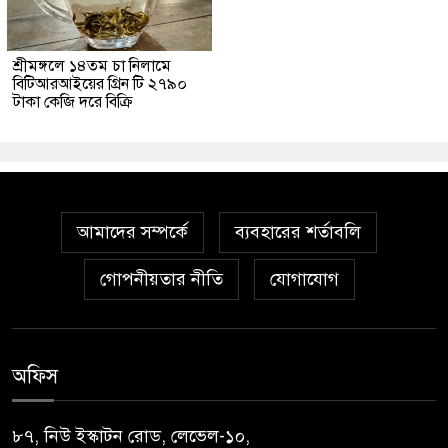
শ্রীমঙ্গলে ১৪তম চা নিলামে
বিটিআরআইয়ের গ্রিন টি ২৭৯০
টাকা কেজি দরে বিক্রি
আমাদের সম্পর্কে
ব্যবহারের শর্তাবলি
গোপনীয়তার নীতি
যোগাযোগ
অফিস
৮৭, নিউ ইস্কাটন রোড, লেভেল-১০,