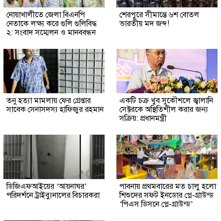
নোয়াখালীতে জেলা বিএনপি
শেরপুরে সীমান্তে ৬শ বোতল
নেতাকে লক্ষ্য করে গুলি গুলিবিদ্ধ
ভারতীয় মদ জব্দ!
২: সংবাদ সম্মেলন ও মানববন্ধন
তনু হত্যা মামলায় ফের গ্রেপ্তার
একটি চক্র খুব সুকৌশলে জ্বালানি
সাবেক সেনাসদস্য হাফিজুর রহমান
সেক্টরকে অস্থিতিশীল করার জন্য
সক্রিয়: প্রধানমন্ত্রী
ডিজিএফআইয়ের ‘আয়নাঘর’
পাবনায় প্রথমবারের মত চালু হলো
পরিদর্শনে ট্রাইব্যুনালের বিচারকরা
শিশুদের সফট ইনডোর প্লে-গ্রাউন্ড
‘পিএস ডিসনে প্লে-গ্রাউন্ড’