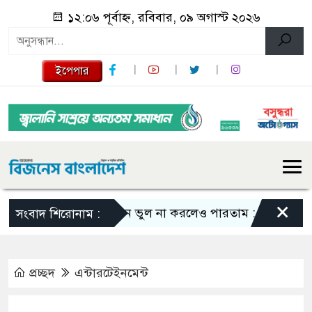
১২:০৬ পূর্বাহ্ন, রবিবার, ০৯ অগাস্ট ২০২৬
ইপেপার
×
এমন ভুল না করলেও পারতাম : শাকিব খান
সংবাদ শিরোনাম :
প্রচ্ছদ
এন্টারটেইনমেন্ট