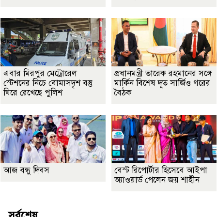
এবার মিরপুর মেট্রোরেল
প্রধানমন্ত্রী তারেক রহমানের সঙ্গে
স্টেশনের নিচে বোমাসদৃশ বস্তু
মার্কিন বিশেষ দূত সার্জিও গরের
ঘিরে রেখেছে পুলিশ
বৈঠক
আজ বন্ধু দিবস
বেস্ট রিপোর্টার হিসেবে আইপা
অ্যাওয়ার্ড পেলেন জয় শাহীন
সর্বশেষ