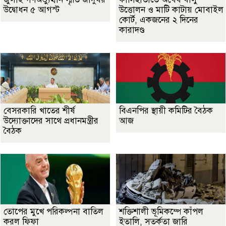
উদ্বোধন ৫ আগস্ট
উত্তোলন ও মাটি কাটায় মোবাইল
কোর্ট, একজনের ২ দিনের
কারাদণ্ড
বেসরকারি খাতের শীর্ষ
বিএনপির স্থায়ী কমিটির বৈঠক
উদ্যোক্তাদের সাথে প্রধানমন্ত্রীর
আজ
বৈঠক
তোপের মুখে পরিকল্পনা বাতিল
শক্তিশালী ভূমিকম্পে কাঁপল
করল ফিফা
ইতালি, সতর্কতা জারি