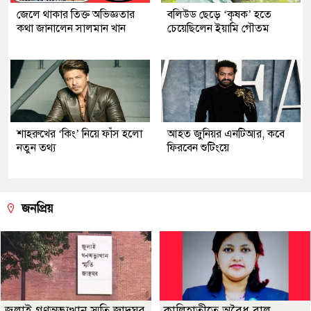
জেলে থাকার তিক্ত অভিজ্ঞতার
বলিউড ছেড়ে ‘কৃষক’ হতে
কথা জানালেন সালমান খান
চেয়েছিলেন ইয়ামি গৌতম
শাহরুখের ‘কিং’ নিয়ে ফাঁস হলো
আহত জুনিয়র এনটিআর, কবে
নতুন তথ্য
ফিরবেন শুটিংয়ে
জনপ্রিয়
জুলাই গণঅভ্যুত্থান স্মৃতি জাদুঘর
কালিহাতীতে অবৈধ বালু