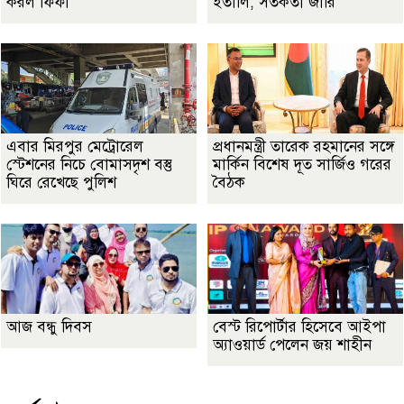
করল ফিফা
ইতালি, সতর্কতা জারি
এবার মিরপুর মেট্রোরেল
প্রধানমন্ত্রী তারেক রহমানের সঙ্গে
স্টেশনের নিচে বোমাসদৃশ বস্তু
মার্কিন বিশেষ দূত সার্জিও গরের
ঘিরে রেখেছে পুলিশ
বৈঠক
আজ বন্ধু দিবস
বেস্ট রিপোর্টার হিসেবে আইপা
অ্যাওয়ার্ড পেলেন জয় শাহীন