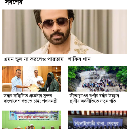
সর্বশেষ
এমন ভুল না করলেও পারতাম : শাকিব খান
সবার সম্মিলিত প্রচেষ্টায় সুন্দর
সীতাকুণ্ডের ঝর্ণায় বর্ষার উচ্ছ্বাস,
বাংলাদেশ গড়তে চাই: প্রধানমন্ত্রী
স্থানীয় অর্থনীতিতে নতুন গতি