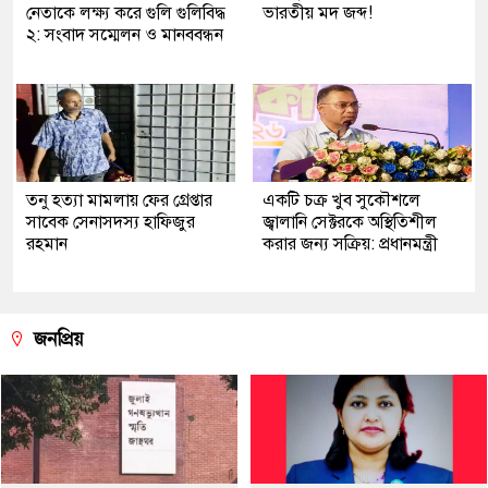
নেতাকে লক্ষ্য করে গুলি গুলিবিদ্ধ
ভারতীয় মদ জব্দ!
২: সংবাদ সম্মেলন ও মানববন্ধন
তনু হত্যা মামলায় ফের গ্রেপ্তার
একটি চক্র খুব সুকৌশলে
সাবেক সেনাসদস্য হাফিজুর
জ্বালানি সেক্টরকে অস্থিতিশীল
রহমান
করার জন্য সক্রিয়: প্রধানমন্ত্রী
জনপ্রিয়