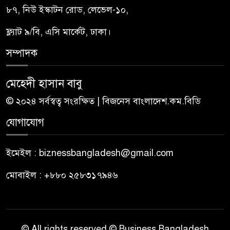
৮৭, নিউ ইস্কাটন রোড, লেভেল-১০,
ফ্ল্যাট ৯/বি, এসি মার্কেট, ঢাকা।
সম্পাদক
মেহেদী হাসান বাবু
© ২০২৪ সর্বস্বত্ব সংরক্ষিত | বিজনেস বাংলাদেশ.কম.বিডি
যোগাযোগ
ইমেইল : biznessbangladesh@gmail.com
মোবাইল : +৮৮০ ২৫৮৩১৭৯৪৬
© All rights reserved © Business Bangladesh