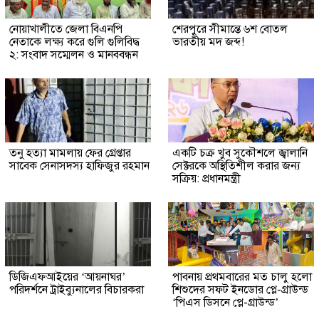
নোয়াখালীতে জেলা বিএনপি
শেরপুরে সীমান্তে ৬শ বোতল
নেতাকে লক্ষ্য করে গুলি গুলিবিদ্ধ
ভারতীয় মদ জব্দ!
২: সংবাদ সম্মেলন ও মানববন্ধন
তনু হত্যা মামলায় ফের গ্রেপ্তার
একটি চক্র খুব সুকৌশলে জ্বালানি
সাবেক সেনাসদস্য হাফিজুর রহমান
সেক্টরকে অস্থিতিশীল করার জন্য
সক্রিয়: প্রধানমন্ত্রী
ডিজিএফআইয়ের ‘আয়নাঘর’
পাবনায় প্রথমবারের মত চালু হলো
পরিদর্শনে ট্রাইব্যুনালের বিচারকরা
শিশুদের সফট ইনডোর প্লে-গ্রাউন্ড
‘পিএস ডিসনে প্লে-গ্রাউন্ড’