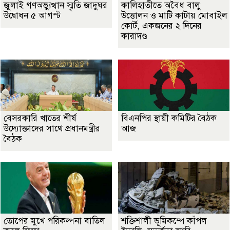
জুলাই গণঅভ্যুত্থান স্মৃতি জাদুঘর
কালিহাতীতে অবৈধ বালু
উদ্বোধন ৫ আগস্ট
উত্তোলন ও মাটি কাটায় মোবাইল
কোর্ট, একজনের ২ দিনের
কারাদণ্ড
বেসরকারি খাতের শীর্ষ
বিএনপির স্থায়ী কমিটির বৈঠক
উদ্যোক্তাদের সাথে প্রধানমন্ত্রীর
আজ
বৈঠক
তোপের মুখে পরিকল্পনা বাতিল
শক্তিশালী ভূমিকম্পে কাঁপল