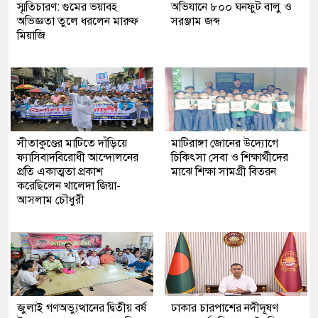
স্মৃতিচারণ: গুমের ভয়াবহ
অভিযানে ৮০০ ঘনফুট বালু ও
অভিজ্ঞতা তুলে ধরলেন মারুফ
সরঞ্জাম জব্দ
মিয়াজি
সীতাকুণ্ডের মাটিতে দাঁড়িয়ে
মাটিরাঙ্গা জোনের উদ্যোগে
ফ্যাসিবাদবিরোধী আন্দোলনের
চিকিৎসা সেবা ও শিক্ষার্থীদের
প্রতি একাত্মতা প্রকাশ
মাঝে শিক্ষা সামগ্রী বিতরন
করেছিলেন খালেদা জিয়া-
আসলাম চৌধুরী
জুলাই গণঅভ্যুত্থানের দ্বিতীয় বর্ষ
ঢাকার চারপাশের নদীদূষণ