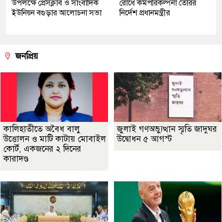
উপলক্ষে প্রেসক্লাব ও সাংবাদিক
রোধে কর্মপরিকল্পনা তৈরির
ইউনিয়ন বগুড়ার আলোচনা সভা
নির্দেশ প্রধানমন্ত্রীর
জনপ্রিয়
কালিহাতীতে অবৈধ বালু
জুলাই গণঅভ্যুত্থান স্মৃতি জাদুঘর
উত্তোলন ও মাটি কাটায় মোবাইল
উদ্বোধন ৫ আগস্ট
কোর্ট, একজনের ২ দিনের
কারাদণ্ড