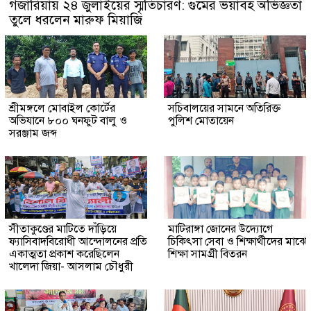
গজারিয়ায় ২৪ জুলাইয়ের স্মৃতিচারণ: গুমের ভয়াবহ অভিজ্ঞতা
তুলে ধরলেন মারুফ মিয়াজি
শ্রীমঙ্গলে মোবাইল কোর্টের
সচিবালয়ের সামনে অতিরিক্ত
অভিযানে ৮০০ ঘনফুট বালু ও
পুলিশ মোতায়েন
সরঞ্জাম জব্দ
সীতাকুণ্ডের মাটিতে দাঁড়িয়ে
মাটিরাঙ্গা জোনের উদ্যোগে
ফ্যাসিবাদবিরোধী আন্দোলনের প্রতি
চিকিৎসা সেবা ও শিক্ষার্থীদের মাঝে
একাত্মতা প্রকাশ করেছিলেন
শিক্ষা সামগ্রী বিতরন
খালেদা জিয়া- আসলাম চৌধুরী