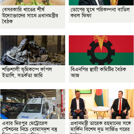
বেসরকারি খাতের শীর্ষ
তোপের মুখে পরিকল্পনা বাতিল
উদ্যোক্তাদের সাথে প্রধানমন্ত্রীর
করল ফিফা
বৈঠক
শক্তিশালী ভূমিকম্পে কাঁপল
বিএনপির স্থায়ী কমিটির বৈঠক
ইতালি, সতর্কতা জারি
আজ
এবার মিরপুর মেট্রোরেল
প্রধানমন্ত্রী তারেক রহমানের সঙ্গে
স্টেশনের নিচে বোমাসদৃশ বস্তু
মার্কিন বিশেষ দূত সার্জিও গরের