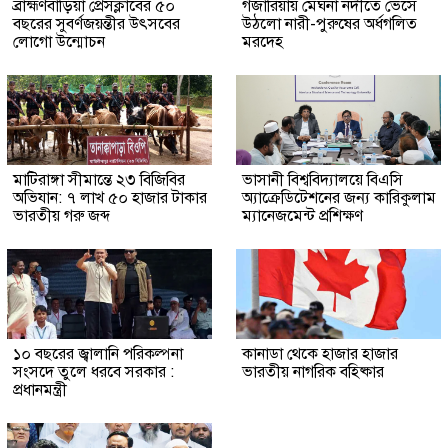
ব্রাহ্মণবাড়িয়া প্রেসক্লাবের ৫০
গজারিয়ায় মেঘনা নদীতে ভেসে
বছরের সুবর্ণজয়ন্তীর উৎসবের
উঠলো নারী-পুরুষের অর্ধগলিত
লোগো উন্মোচন
মরদেহ
মাটিরাঙ্গা সীমান্তে ২৩ বিজিবির
ভাসানী বিশ্ববিদ্যালয়ে বিএসি
অভিযান: ৭ লাখ ৫০ হাজার টাকার
অ্যাক্রেডিটেশনের জন্য কারিকুলাম
ভারতীয় গরু জব্দ
ম্যানেজমেন্ট প্রশিক্ষণ
১০ বছরের জ্বালানি পরিকল্পনা
কানাডা থেকে হাজার হাজার
সংসদে তুলে ধরবে সরকার :
ভারতীয় নাগরিক বহিষ্কার
প্রধানমন্ত্রী