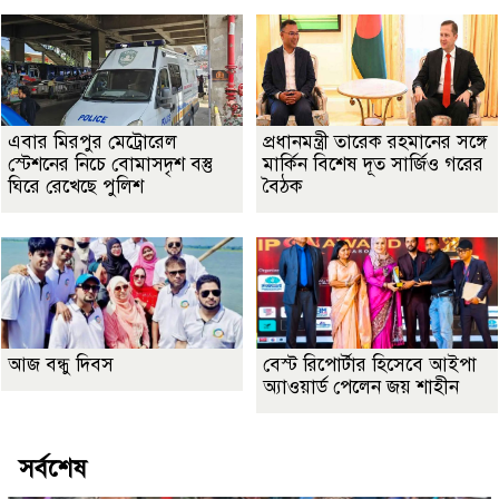
এবার মিরপুর মেট্রোরেল
প্রধানমন্ত্রী তারেক রহমানের সঙ্গে
স্টেশনের নিচে বোমাসদৃশ বস্তু
মার্কিন বিশেষ দূত সার্জিও গরের
ঘিরে রেখেছে পুলিশ
বৈঠক
আজ বন্ধু দিবস
বেস্ট রিপোর্টার হিসেবে আইপা
অ্যাওয়ার্ড পেলেন জয় শাহীন
সর্বশেষ