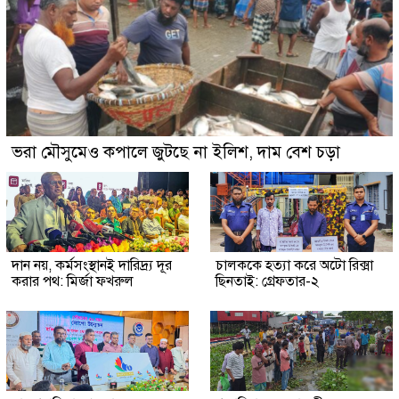
ভরা মৌসুমেও কপালে জুটছে না ইলিশ, দাম বেশ চড়া
দান নয়, কর্মসংস্থানই দারিদ্র্য দূর
চালককে হত্যা করে অটো রিক্সা
করার পথ: মির্জা ফখরুল
ছিনতাই: গ্রেফতার-২