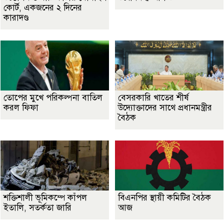
কোর্ট, একজনের ২ দিনের
কারাদণ্ড
তোপের মুখে পরিকল্পনা বাতিল
বেসরকারি খাতের শীর্ষ
করল ফিফা
উদ্যোক্তাদের সাথে প্রধানমন্ত্রীর
বৈঠক
শক্তিশালী ভূমিকম্পে কাঁপল
বিএনপির স্থায়ী কমিটির বৈঠক
ইতালি, সতর্কতা জারি
আজ