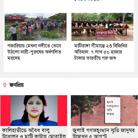
গজারিয়ায় মেঘনা নদীতে ভেসে
মাটিরাঙ্গা সীমান্তে ২৩ বিজিবির
উঠলো নারী-পুরুষের অর্ধগলিত
অভিযান: ৭ লাখ ৫০ হাজার
মরদেহ
টাকার ভারতীয় গরু জব্দ
জনপ্রিয়
কালিহাতীতে অবৈধ বালু
জুলাই গণঅভ্যুত্থান স্মৃতি জাদুঘর
উত্তোলন ও মাটি কাটায় মোবাইল
উদ্বোধন ৫ আগস্ট