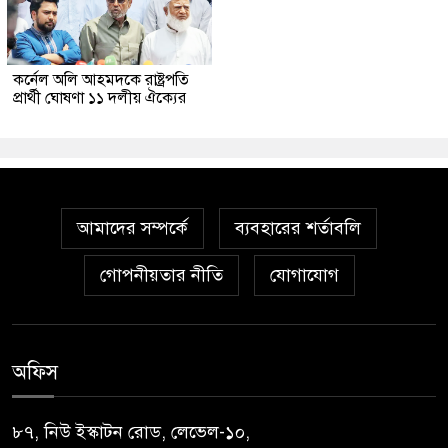
কর্নেল অলি আহমদকে রাষ্ট্রপতি
প্রার্থী ঘোষণা ১১ দলীয় ঐক্যের
আমাদের সম্পর্কে
ব্যবহারের শর্তাবলি
গোপনীয়তার নীতি
যোগাযোগ
অফিস
৮৭, নিউ ইস্কাটন রোড, লেভেল-১০,