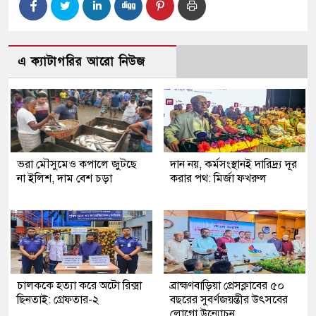
এ ক্যাটাগরির আরো নিউজ
ভরা মৌসুমেও কপালে জুটছে
দান নয়, কর্মসংস্থানই দারিদ্র্য দূর
না ইলিশ, দাম বেশ চড়া
করার পথ: মির্জা ফখরুল
চালককে হত্যা করে অটো রিক্সা
ব্রাহ্মণবাড়িয়া প্রেসক্লাবের ৫০
ছিনতাই: গ্রেফতার-২
বছরের সুবর্ণজয়ন্তীর উৎসবের
লোগো উন্মোচন