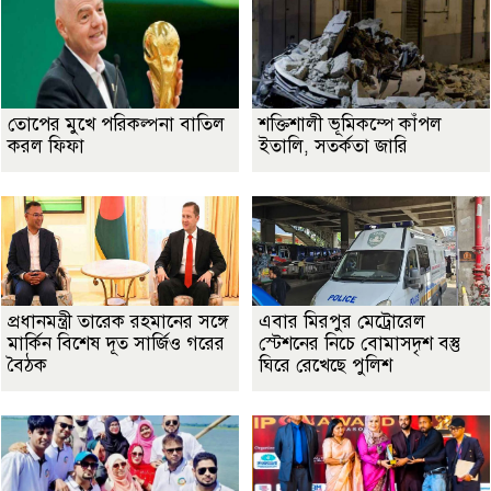
তোপের মুখে পরিকল্পনা বাতিল
শক্তিশালী ভূমিকম্পে কাঁপল
করল ফিফা
ইতালি, সতর্কতা জারি
প্রধানমন্ত্রী তারেক রহমানের সঙ্গে
এবার মিরপুর মেট্রোরেল
মার্কিন বিশেষ দূত সার্জিও গরের
স্টেশনের নিচে বোমাসদৃশ বস্তু
বৈঠক
ঘিরে রেখেছে পুলিশ