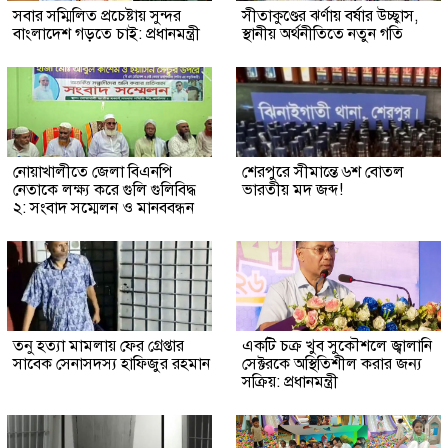
সবার সম্মিলিত প্রচেষ্টায় সুন্দর
সীতাকুণ্ডের ঝর্ণায় বর্ষার উচ্ছ্বাস,
বাংলাদেশ গড়তে চাই: প্রধানমন্ত্রী
স্থানীয় অর্থনীতিতে নতুন গতি
নোয়াখালীতে জেলা বিএনপি
শেরপুরে সীমান্তে ৬শ বোতল
নেতাকে লক্ষ্য করে গুলি গুলিবিদ্ধ
ভারতীয় মদ জব্দ!
২: সংবাদ সম্মেলন ও মানববন্ধন
তনু হত্যা মামলায় ফের গ্রেপ্তার
একটি চক্র খুব সুকৌশলে জ্বালানি
সাবেক সেনাসদস্য হাফিজুর রহমান
সেক্টরকে অস্থিতিশীল করার জন্য
সক্রিয়: প্রধানমন্ত্রী