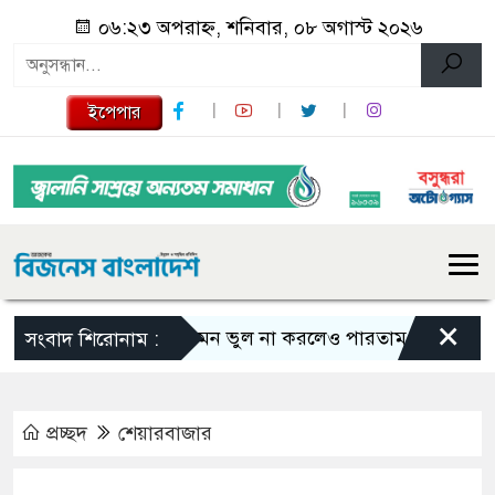
০৬:২৩ অপরাহ্ন, শনিবার, ০৮ অগাস্ট ২০২৬
ইপেপার
×
এমন ভুল না করলেও পারতাম : শাকিব খান
সংবাদ শিরোনাম :
প্রচ্ছদ
শেয়ারবাজার