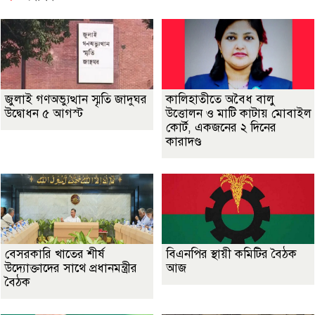
জুলাই গণঅভ্যুত্থান স্মৃতি জাদুঘর
কালিহাতীতে অবৈধ বালু
উদ্বোধন ৫ আগস্ট
উত্তোলন ও মাটি কাটায় মোবাইল
কোর্ট, একজনের ২ দিনের
কারাদণ্ড
বেসরকারি খাতের শীর্ষ
বিএনপির স্থায়ী কমিটির বৈঠক
উদ্যোক্তাদের সাথে প্রধানমন্ত্রীর
আজ
বৈঠক