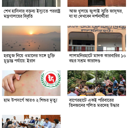
শেখ হাসিনার বক্তব্য ইস্যুতে পররাষ্ট্র
আজ খুলছে জুলাই স্মৃতি জাদুঘর,
মন্ত্রণালয়ের বিবৃতি
যা যা দেখবেন দর্শনার্থীরা
হরমুজ নিয়ে ওমানের সঙ্গে চুক্তি
লালমনিরহাটে মাদক কারবারির ১০
চূড়ান্ত পর্যায়ে: ইরান
বছর সশ্রম কারাদণ্ড
হাম উপসর্গে আরও ২ শিশুর মৃত্যু
‎বাগেরহাটে একই পরিবারের
তিনজনের গলিত মরদেহ উদ্ধার