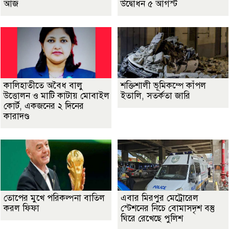
আজ
উদ্বোধন ৫ আগস্ট
কালিহাতীতে অবৈধ বালু
শক্তিশালী ভূমিকম্পে কাঁপল
উত্তোলন ও মাটি কাটায় মোবাইল
ইতালি, সতর্কতা জারি
কোর্ট, একজনের ২ দিনের
কারাদণ্ড
তোপের মুখে পরিকল্পনা বাতিল
এবার মিরপুর মেট্রোরেল
করল ফিফা
স্টেশনের নিচে বোমাসদৃশ বস্তু
ঘিরে রেখেছে পুলিশ