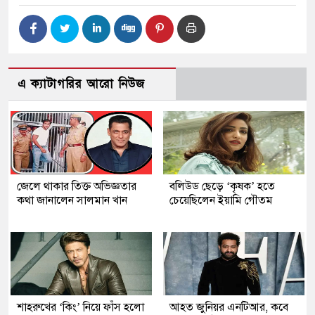
এ ক্যাটাগরির আরো নিউজ
জেলে থাকার তিক্ত অভিজ্ঞতার
বলিউড ছেড়ে ‘কৃষক’ হতে
কথা জানালেন সালমান খান
চেয়েছিলেন ইয়ামি গৌতম
শাহরুখের ‘কিং’ নিয়ে ফাঁস হলো
আহত জুনিয়র এনটিআর, কবে