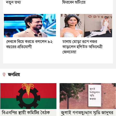
নতুন তথ্য
ফিরবেন শুটিংয়ে
দেবকে বিয়ে করতে বললেন ৯২
ডানায় মোড়া রূপে নজর
বছরের প্রতিযোগী
কাড়লেন হলিউড অভিনেত্রী
জেনডেয়া
জনপ্রিয়
বিএনপির স্থায়ী কমিটির বৈঠক
জুলাই গণঅভ্যুত্থান স্মৃতি জাদুঘর