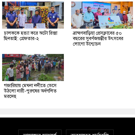
চালককে হত্যা করে অটো রিক্সা
ব্রাহ্মণবাড়িয়া প্রেসক্লাবের ৫০
ছিনতাই: গ্রেফতার-২
বছরের সুবর্ণজয়ন্তীর উৎসবের
লোগো উন্মোচন
গজারিয়ায় মেঘনা নদীতে ভেসে
উঠলো নারী-পুরুষের অর্ধগলিত
মরদেহ