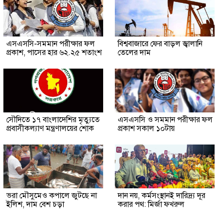
এসএসসি-সমমান পরীক্ষার ফল
বিশ্ববাজারে ফের বাড়ল জ্বালানি
প্রকাশ, পাসের হার ৬২.২৫ শতাংশ
তেলের দাম
সৌ‌দিতে ১৭ বাংলাদেশির মৃত্যুতে
এসএসসি ও সমমান পরীক্ষার ফল
প্রবাসীকল্যাণ মন্ত্রণালয়ের শোক
প্রকাশ সকাল ১০টায়
ভরা মৌসুমেও কপালে জুটছে না
দান নয়, কর্মসংস্থানই দারিদ্র্য দূর
ইলিশ, দাম বেশ চড়া
করার পথ: মির্জা ফখরুল