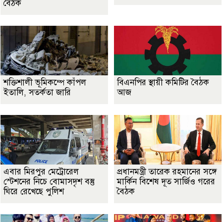
বৈঠক
শক্তিশালী ভূমিকম্পে কাঁপল
বিএনপির স্থায়ী কমিটির বৈঠক
ইতালি, সতর্কতা জারি
আজ
এবার মিরপুর মেট্রোরেল
প্রধানমন্ত্রী তারেক রহমানের সঙ্গে
স্টেশনের নিচে বোমাসদৃশ বস্তু
মার্কিন বিশেষ দূত সার্জিও গরের
ঘিরে রেখেছে পুলিশ
বৈঠক