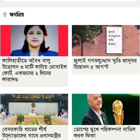
জনপ্রিয়
কালিহাতীতে অবৈধ বালু
জুলাই গণঅভ্যুত্থান স্মৃতি জাদুঘর
উত্তোলন ও মাটি কাটায় মোবাইল
উদ্বোধন ৫ আগস্ট
কোর্ট, একজনের ২ দিনের
কারাদণ্ড
বেসরকারি খাতের শীর্ষ
তোপের মুখে পরিকল্পনা বাতিল
উদ্যোক্তাদের সাথে প্রধানমন্ত্রীর
করল ফিফা