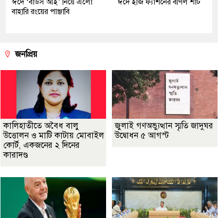
ঈদে ‘বার্ডস আই’ নিয়ে এলো
ঈদে ইজি ফ্যাশনের বর্ণিল শার্ট
বাহারি রংয়ের পাঞ্জাবি
জনপ্রিয়
কালিহাতীতে অবৈধ বালু
জুলাই গণঅভ্যুত্থান স্মৃতি জাদুঘর
উত্তোলন ও মাটি কাটায় মোবাইল
উদ্বোধন ৫ আগস্ট
কোর্ট, একজনের ২ দিনের
কারাদণ্ড