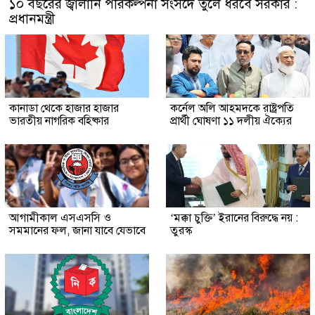
১০ বছরের জ্বালানি পরিকল্পনা সংসদে তুলে ধরবে সরকার :
প্রধানমন্ত্রী
কানাডা থেকে হাজার হাজার
কর্নেল অলি আহমদকে রাষ্ট্রপতি
ভারতীয় নাগরিক বহিষ্কার
প্রার্থী ঘোষণা ১১ দলীয় ঐক্যের
আগামীকাল এসএসসি ও
‘মক্কা চুক্তি’ ইরানের বিরুদ্ধে নয় :
সমমানের ফল, জানা যাবে যেভাবে
তুরস্ক