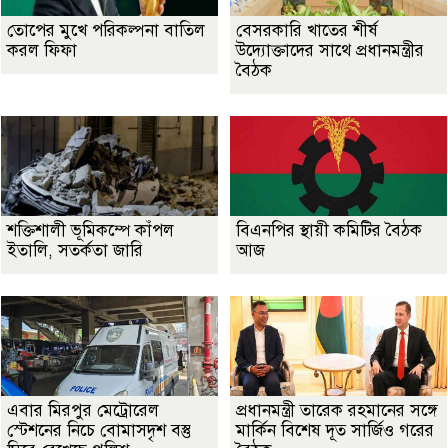
তোপের মুখে পরিকল্পনা বাতিল
বেসরকারি খাতের শীর্ষ
করল ফিফা
উদ্যোক্তাদের সাথে প্রধানমন্ত্রীর
বৈঠক
শক্তিশালী ভূমিকম্পে কাঁপল
বিএনপির স্থায়ী কমিটির বৈঠক
ইতালি, সতর্কতা জারি
আজ
এবার মিরপুর মেট্রোরেল
প্রধানমন্ত্রী তারেক রহমানের সঙ্গে
স্টেশনের নিচে বোমাসদৃশ বস্তু
মার্কিন বিশেষ দূত সার্জিও গরের