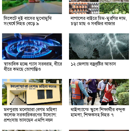
সিলেটে দুই বাসের মুখোমুখি
নাগালের বাইরে ডিম-মুরগির দাম,
সংঘর্ষে নিহত বেড়ে ৯
চড়া মাছ ও সবজির বাজার
স্বাভাবিক হচ্ছে গ্যাস সরবরাহ, ধীরে
১২ জেলায় বজ্রবৃষ্টির আভাস
ধীরে কমছে ভোগান্তিও
মনপুরায় মনোয়ারা বেগম মহিলা
থাইল্যান্ডে স্কুলে শিক্ষার্থীর বন্দুক
কলেজ সরকারিকরণের উদ্যোগ:
হামলা, শিক্ষকসহ নিহত ৭
প্রশংসায় ভাসছেন এমপি নয়ন