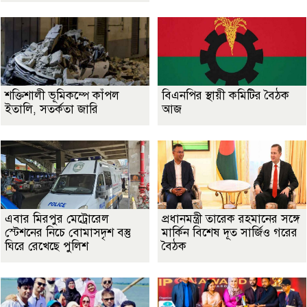
শক্তিশালী ভূমিকম্পে কাঁপল
বিএনপির স্থায়ী কমিটির বৈঠক
ইতালি, সতর্কতা জারি
আজ
এবার মিরপুর মেট্রোরেল
প্রধানমন্ত্রী তারেক রহমানের সঙ্গে
স্টেশনের নিচে বোমাসদৃশ বস্তু
মার্কিন বিশেষ দূত সার্জিও গরের
ঘিরে রেখেছে পুলিশ
বৈঠক