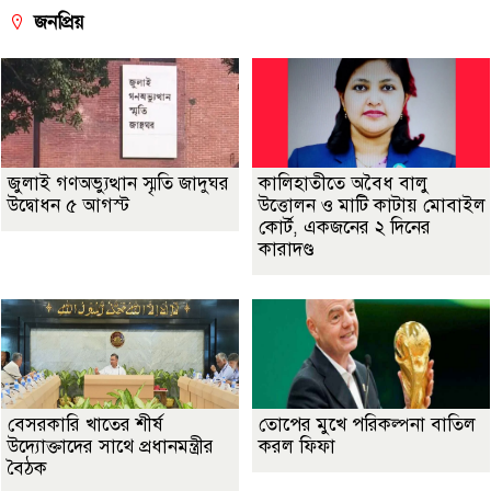
জনপ্রিয়
জুলাই গণঅভ্যুত্থান স্মৃতি জাদুঘর
কালিহাতীতে অবৈধ বালু
উদ্বোধন ৫ আগস্ট
উত্তোলন ও মাটি কাটায় মোবাইল
কোর্ট, একজনের ২ দিনের
কারাদণ্ড
বেসরকারি খাতের শীর্ষ
তোপের মুখে পরিকল্পনা বাতিল
উদ্যোক্তাদের সাথে প্রধানমন্ত্রীর
করল ফিফা
বৈঠক