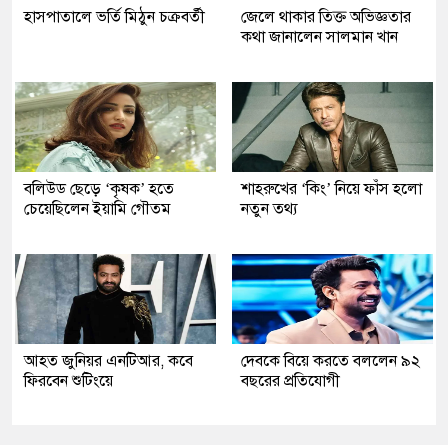
হাসপাতালে ভর্তি মিঠুন চক্রবর্তী
জেলে থাকার তিক্ত অভিজ্ঞতার
কথা জানালেন সালমান খান
বলিউড ছেড়ে ‘কৃষক’ হতে
শাহরুখের ‘কিং’ নিয়ে ফাঁস হলো
চেয়েছিলেন ইয়ামি গৌতম
নতুন তথ্য
আহত জুনিয়র এনটিআর, কবে
দেবকে বিয়ে করতে বললেন ৯২
ফিরবেন শুটিংয়ে
বছরের প্রতিযোগী