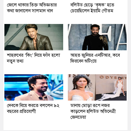
জেলে থাকার তিক্ত অভিজ্ঞতার
বলিউড ছেড়ে ‘কৃষক’ হতে
কথা জানালেন সালমান খান
চেয়েছিলেন ইয়ামি গৌতম
শাহরুখের ‘কিং’ নিয়ে ফাঁস হলো
আহত জুনিয়র এনটিআর, কবে
নতুন তথ্য
ফিরবেন শুটিংয়ে
দেবকে বিয়ে করতে বললেন ৯২
ডানায় মোড়া রূপে নজর
বছরের প্রতিযোগী
কাড়লেন হলিউড অভিনেত্রী
জেনডেয়া