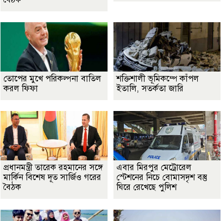
তোপের মুখে পরিকল্পনা বাতিল
শক্তিশালী ভূমিকম্পে কাঁপল
করল ফিফা
ইতালি, সতর্কতা জারি
প্রধানমন্ত্রী তারেক রহমানের সঙ্গে
এবার মিরপুর মেট্রোরেল
মার্কিন বিশেষ দূত সার্জিও গরের
স্টেশনের নিচে বোমাসদৃশ বস্তু
বৈঠক
ঘিরে রেখেছে পুলিশ