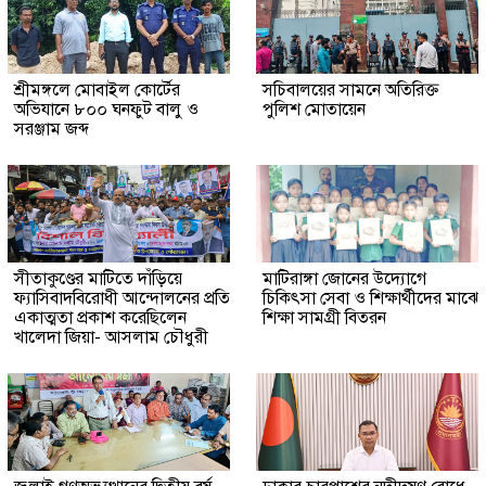
শ্রীমঙ্গলে মোবাইল কোর্টের
সচিবালয়ের সামনে অতিরিক্ত
অভিযানে ৮০০ ঘনফুট বালু ও
পুলিশ মোতায়েন
সরঞ্জাম জব্দ
সীতাকুণ্ডের মাটিতে দাঁড়িয়ে
মাটিরাঙ্গা জোনের উদ্যোগে
ফ্যাসিবাদবিরোধী আন্দোলনের প্রতি
চিকিৎসা সেবা ও শিক্ষার্থীদের মাঝে
একাত্মতা প্রকাশ করেছিলেন
শিক্ষা সামগ্রী বিতরন
খালেদা জিয়া- আসলাম চৌধুরী