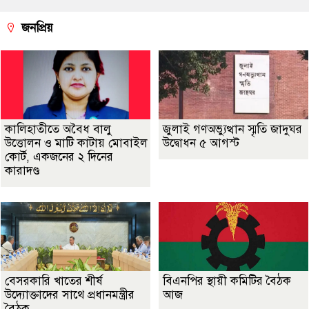
জনপ্রিয়
কালিহাতীতে অবৈধ বালু
জুলাই গণঅভ্যুত্থান স্মৃতি জাদুঘর
উত্তোলন ও মাটি কাটায় মোবাইল
উদ্বোধন ৫ আগস্ট
কোর্ট, একজনের ২ দিনের
কারাদণ্ড
বেসরকারি খাতের শীর্ষ
বিএনপির স্থায়ী কমিটির বৈঠক
উদ্যোক্তাদের সাথে প্রধানমন্ত্রীর
আজ
বৈঠক