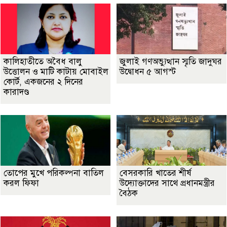
কালিহাতীতে অবৈধ বালু
জুলাই গণঅভ্যুত্থান স্মৃতি জাদুঘর
উত্তোলন ও মাটি কাটায় মোবাইল
উদ্বোধন ৫ আগস্ট
কোর্ট, একজনের ২ দিনের
কারাদণ্ড
তোপের মুখে পরিকল্পনা বাতিল
বেসরকারি খাতের শীর্ষ
করল ফিফা
উদ্যোক্তাদের সাথে প্রধানমন্ত্রীর
বৈঠক