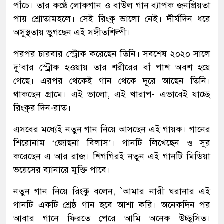
পাঁচে। তার কণ্ঠে লোকগান ও বাউল গান ব্যাপক জনপ্রিয়তা
পায় শ্রোতামহলে। সেই রিংকু ভালো নেই। দীর্ঘদিন ধরে
অসুস্থতায় ভুগছেন এই সঙ্গীতশিল্পী।
পরপর চারবার স্ট্রোক করেছেন তিনি। সবশেষ ২০২০ সালে
দু’বার স্ট্রোক হওয়ায় তার শরীরের বাঁ পাশ অবশ হয়ে
গেছে। এরপর থেকেই গান থেকে দূরে আছেন তিনি।
থাকছেন গ্রামে। এই ভালো, এই খারাপ- এভাবেই যাচ্ছে
রিংকুর দিন-রাত।
এসবের মধ্যেই নতুন গান নিয়ে আসছেন এই গায়ক। গানের
শিরোনাম ‘জোছনা বিলাস’। গানটি লিখেছেন ও সুর
করেছেন এ আর রাজ। শিগগিরই নতুন এই গানটি মিডিয়া
ভয়েসের ব্যানারে মুক্তি পাবে।
নতুন গান নিয়ে রিংকু বলেন, `আমার নারী ঘরানার এই
গানটি একটি শ্রেষ্ঠ গান হবে আশা করি। অনেকদিন পর
আবার গানে ফিরতে পেরে আমি অনেক উচ্ছ্বসিত।