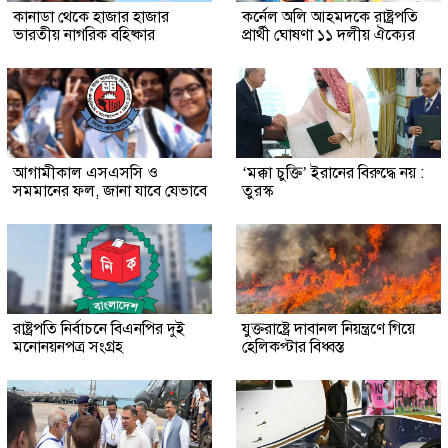
কানাডা থেকে হাজার হাজার
কর্নেল অলি আহমদকে রাষ্ট্রপতি
ভারতীয় নাগরিক বহিষ্কার
প্রার্থী ঘোষণা ১১ দলীয় ঐক্যের
আগামীকাল এসএসসি ও
‘মক্কা চুক্তি’ ইরানের বিরুদ্ধে নয় :
সমমানের ফল, জানা যাবে যেভাবে
তুরস্ক
রাষ্ট্রপতি নির্বাচনে বিএনপির দুই
যুক্তরাষ্ট্রে দাবানল নিয়ন্ত্রণে গিয়ে
মনোনয়নপত্র সংগ্রহ
হেলিকপ্টার বিধ্বস্ত