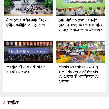
সীতাকুণ্ডের ঝর্ণায় বর্ষার উচ্ছ্বাস,
নোয়াখালীতে জেলা বিএনপি
স্থানীয় অর্থনীতিতে নতুন গতি
নেতাকে লক্ষ্য করে গুলি গুলিবিদ্ধ
২: সংবাদ সম্মেলন ও মানববন্ধন
শেরপুরে সীমান্তে ৬শ বোতল
পাবনায় প্রথমবারের মত চালু
ভারতীয় মদ জব্দ!
হলো শিশুদের সফট ইনডোর
প্লে-গ্রাউন্ড ‘পিএস ডিসনে প্লে-
গ্রাউন্ড’
জনপ্রিয়