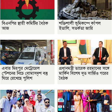
বিএনপির স্থায়ী কমিটির বৈঠক
শক্তিশালী ভূমিকম্পে কাঁপল
আজ
ইতালি, সতর্কতা জারি
এবার মিরপুর মেট্রোরেল
প্রধানমন্ত্রী তারেক রহমানের সঙ্গে
স্টেশনের নিচে বোমাসদৃশ বস্তু
মার্কিন বিশেষ দূত সার্জিও গরের
ঘিরে রেখেছে পুলিশ
বৈঠক