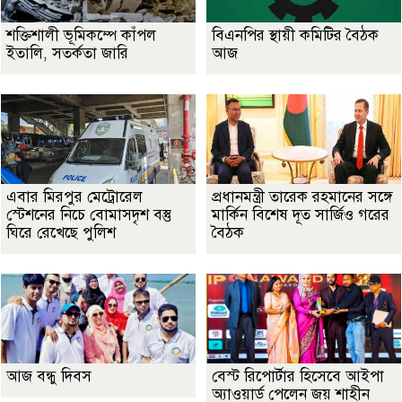
শক্তিশালী ভূমিকম্পে কাঁপল
বিএনপির স্থায়ী কমিটির বৈঠক
ইতালি, সতর্কতা জারি
আজ
এবার মিরপুর মেট্রোরেল
প্রধানমন্ত্রী তারেক রহমানের সঙ্গে
স্টেশনের নিচে বোমাসদৃশ বস্তু
মার্কিন বিশেষ দূত সার্জিও গরের
ঘিরে রেখেছে পুলিশ
বৈঠক
আজ বন্ধু দিবস
বেস্ট রিপোর্টার হিসেবে আইপা
অ্যাওয়ার্ড পেলেন জয় শাহীন