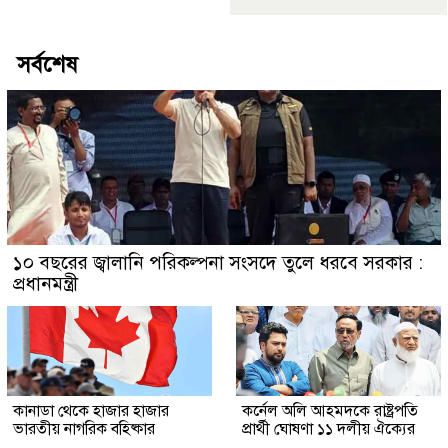
সর্বশেষ
১০ বছরের জ্বালানি পরিকল্পনা সংসদে তুলে ধরবে সরকার :
প্রধানমন্ত্রী
কানাডা থেকে হাজার হাজার
কর্নেল অলি আহমদকে রাষ্ট্রপতি
ভারতীয় নাগরিক বহিষ্কার
প্রার্থী ঘোষণা ১১ দলীয় ঐক্যের