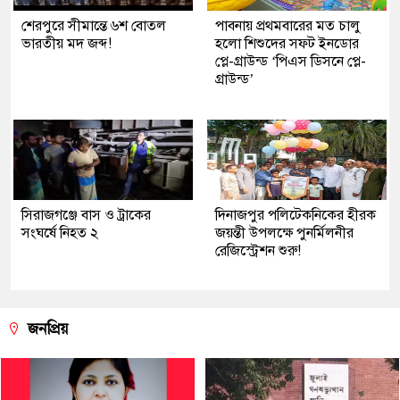
শেরপুরে সীমান্তে ৬শ বোতল
পাবনায় প্রথমবারের মত চালু
ভারতীয় মদ জব্দ!
হলো শিশুদের সফট ইনডোর
প্লে-গ্রাউন্ড ‘পিএস ডিসনে প্লে-
গ্রাউন্ড’
সিরাজগঞ্জে বাস ও ট্রাকের
দিনাজপুর পলিটেকনিকের হীরক
সংঘর্ষে নিহত ২
জয়ন্তী উপলক্ষে পুনর্মিলনীর
রেজিস্ট্রেশন শুরু!
জনপ্রিয়