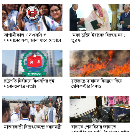
আগামীকাল এসএসসি ও
‘মক্কা চুক্তি’ ইরানের বিরুদ্ধে নয় :
সমমানের ফল, জানা যাবে যেভাবে
তুরস্ক
রাষ্ট্রপতি নির্বাচনে বিএনপির দুই
যুক্তরাষ্ট্রে দাবানল নিয়ন্ত্রণে গিয়ে
মনোনয়নপত্র সংগ্রহ
হেলিকপ্টার বিধ্বস্ত
মাতারবাড়ী বিদ্যুৎকেন্দ্রে প্রধানমন্ত্রী
বাবাকে শেষ বিদায় জানাতে