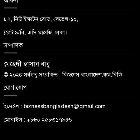
অফিস
৮৭, নিউ ইস্কাটন রোড, লেভেল-১০,
ফ্ল্যাট ৯/বি, এসি মার্কেট, ঢাকা।
সম্পাদক
মেহেদী হাসান বাবু
© ২০২৪ সর্বস্বত্ব সংরক্ষিত | বিজনেস বাংলাদেশ.কম.বিডি
যোগাযোগ
ইমেইল : biznessbangladesh@gmail.com
মোবাইল : +৮৮০ ২৫৮৩১৭৯৪৬