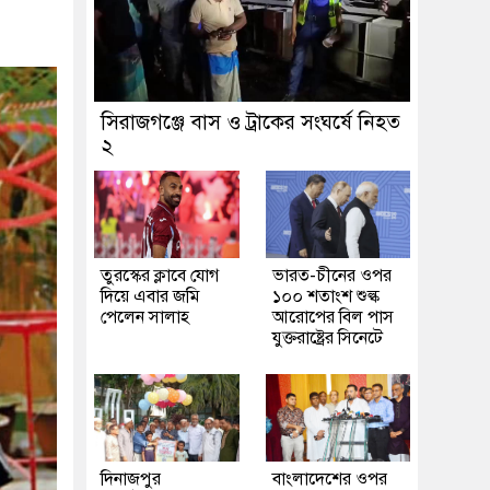
সিরাজগঞ্জে বাস ও ট্রাকের সংঘর্ষে নিহত
২
তুরস্কের ক্লাবে যোগ
ভারত-চীনের ওপর
দিয়ে এবার জমি
১০০ শতাংশ শুল্ক
পেলেন সালাহ
আরোপের বিল পাস
যুক্তরাষ্ট্রের সিনেটে
দিনাজপুর
বাংলাদেশের ওপর