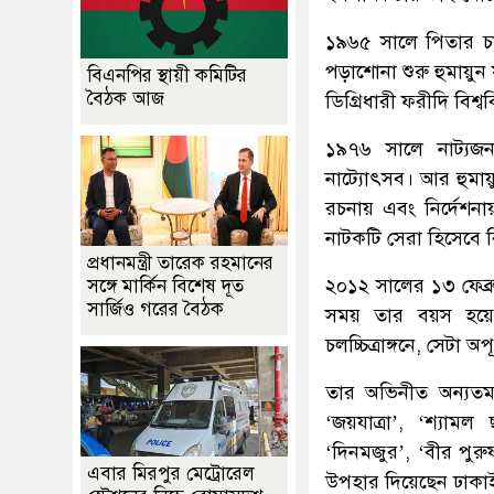
১৯৬৫ সালে পিতার চাক
পড়াশোনা শুরু হুমায়ুন 
বিএনপির স্থায়ী কমিটির
বৈঠক আজ
ডিগ্রিধারী ফরীদি বিশ্ব
১৯৭৬ সালে নাট্যজন 
নাট্যোৎসব। আর হুমা
রচনায় এবং নির্দেশনায
নাটকটি সেরা হিসেবে 
প্রধানমন্ত্রী তারেক রহমানের
২০১২ সালের ১৩ ফেব্রু
সঙ্গে মার্কিন বিশেষ দূত
সার্জিও গরের বৈঠক
সময় তার বয়স হয়েছি
চলচ্চিত্রাঙ্গনে, সেটা অ
তার অভিনীত অন্যতম জন
‘জয়যাত্রা’, ‘শ্যামল
‘দিনমজুর’, ‘বীর পুরুষ
এবার মিরপুর মেট্রোরেল
উপহার দিয়েছেন ঢাকাই 