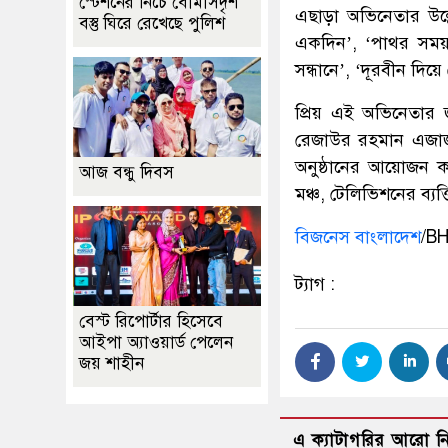
স্টেশনের নিচে বোমাসদৃশ
এছাড়া অভিনেতার উল্
বস্তু ঘিরে রেখেছে পুলিশ
একদিন’, ‘পাথর সময়’
সন্ধানে’, ‘দূরবীন দিয়ে
প্রিয় এই অভিনেতার 
রেজাউর রহমান এজাজ-এ
অনুষ্ঠানের আয়োজন করা 
আজ বন্ধু দিবস
মঞ্চ, টেলিভিশনের ব্যক্
বিজনেস বাংলাদেশ
/B
ট্যাগ :
বেস্ট রিপোর্টার হিসেবে
আইপা অ্যাওয়ার্ড পেলেন
জয় শাহীন
এ ক্যাটাগরির আরো 