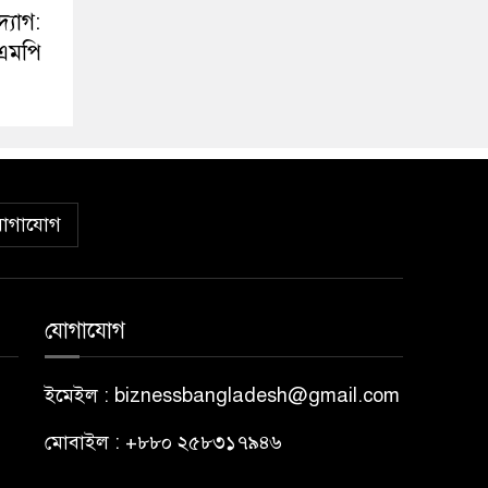
্যোগ:
 এমপি
োগাযোগ
যোগাযোগ
ইমেইল : biznessbangladesh@gmail.com
মোবাইল : +৮৮০ ২৫৮৩১৭৯৪৬