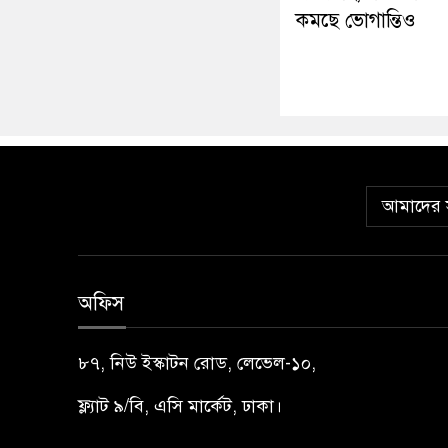
কমছে ভোগান্তিও
আমাদের স
অফিস
৮৭, নিউ ইস্কাটন রোড, লেভেল-১০,
ফ্ল্যাট ৯/বি, এসি মার্কেট, ঢাকা।