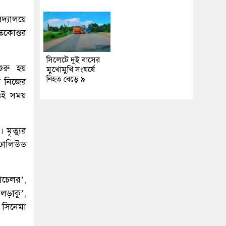
্যালয়ে
াতকোত্তর
সিলেটে দুই বাসের
ুরু হয়
মুখোমুখি সংঘর্ষে
নিহত বেড়ে ৯
র নিজের
। ওই সময়
মৃত্যুর
ঢালিউড
যাচেলর’,
ড়াকু’,
য সিনেমা