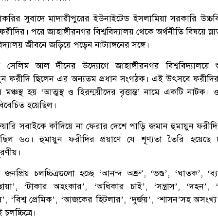
রির সুবাদে মাদারীপুরের ইউনাইটেড ইসলামিয়া সরকারি উচ্চবিদ
ফরীদির। পরে জাহাঙ্গীরনগর বিশ্ববিদ্যালয় থেকে অর্থনীতি বিষয়ে স্ন
বিদ্যালয় জীবনে জড়িয়ে পড়েন নাট্যাঙ্গনের সঙ্গে।
সেলিম আল দীনের উদ্যোগে জাহাঙ্গীরনগর বিশ্ববিদ্যালয়ে শ
য়ুন ফরীদি ছিলেন এর অন্যতম প্রধান সংগঠক। এই উৎসবে ফরীদি
় মঞ্চস্থ হয় ‘আত্মস্থ ও হিরন্ময়ীদের বৃত্তান্ত’ নামে একটি নাটক
বিবেচিত হয়েছিল।
য়ারি সবাইকে কাঁদিয়ে না ফেরার দেশে পাড়ি জমান হুমায়ুন ফরীদি। 
ল ৬০। হুমায়ুন ফরীদির প্রয়াণে যে শূণ্যতা তৈরি হয়েছে 
পূরণীয়।
প্রিয় চলচ্চিত্রগুলো হচ্ছে ‘আনন্দ অশ্রু’, ‘ভণ্ড’, ‘ঘাতক’, ‘ব্
 ছায়া’, ‘টাকার অহংকার’, ‘অধিকার চাই’, ‘সন্ত্রাস’, ‘দহন’, ‘ল
’, ‘বিশ্ব প্রেমিক’, ‘আজকের হিটলার’, ‘দুর্জয়’, ‘শাসন’সহ অসংখ্
চলচ্চিত্রে।