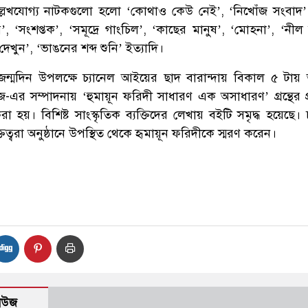
লেখযোগ্য নাটকগুলো হলো ‘কোথাও কেউ নেই’, ‘নিখোঁজ সংবাদ’
, ‘সংশপ্তক’, ‘সমূদ্রে গাংচিল’, ‘কাছের মানুষ’, ‘মোহনা’, ‘নী
 দেখুন’, ‘ভাঙনের শব্দ শুনি’ ইত্যাদি।
জন্মদিন উপলক্ষে চ্যানেল আইয়ের ছাদ বারান্দায় বিকাল ৫ টা
র সম্পাদনায় ‘হুমায়ূন ফরিদী সাধারণ এক অসাধারণ’ গ্রন্থের প
হয়। বিশিষ্ট সাংস্কৃতিক ব্যক্তিদের লেখায় বইটি সমৃদ্ধ হয়েছে। চল
তিত্বরা অনুষ্ঠানে উপস্থিত থেকে হৃমায়ূন ফরিদীকে স্মরণ করেন।
H
নিউজ