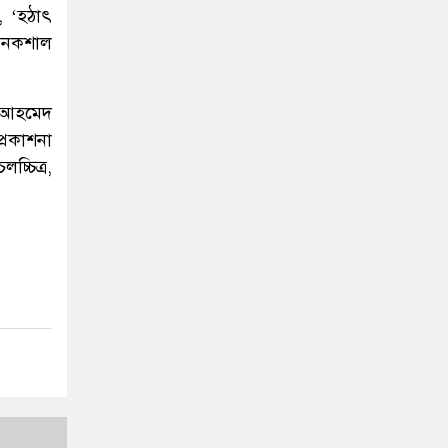
, ‘হঠাৎ
ল নকশাল
য় আহমেদ
্রকাশনা
চ্চিত্র,