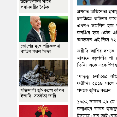
উদ্যোক্তাদের সাথে
প্রধানমন্ত্রীর বৈঠক
প্রখ্যাত অভিনেতা হুম
চলচ্চিত্রে অভিনয় করে
এখনও অমলিন হয়ে আছ
জনপ্রিয় হয়ে ওঠেন এ
আজকের এই দিনে ৭২ 
তোপের মুখে পরিকল্পনা
ফরীদি আশির দশকে নির্
বাতিল করল ফিফা
মাধ্যমে বড়পর্দায় প
তিনি। একে একে উপহার 
‘মাতৃত্ব’ চলচ্চিত্রে অ
ফরীদি। ২০১৮ সালে বা
পদকে ভূষিত করেন।
শক্তিশালী ভূমিকম্পে কাঁপল
ইতালি, সতর্কতা জারি
১৯৫২ সালের ২৯ মে গা
জন্মগ্রহণ করেন হুম
ইসলাম। চার ভাই-বোনের 