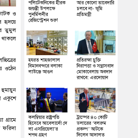
পলিটেকনিকের হীরক
আর কোনো তাবেদারি
জয়ন্তী উপলক্ষে
চলবে না- ভূমি
 নাটক ও
পুনর্মিলনীর
প্রতিমন্ত্রী
রেজিস্ট্রেশন শুরু!
 হৃদয়ে
ে তুমুল
ে থাকলে
্চিত্রের
হযরত শাহজালাল
প্রতিরক্ষা চুক্তি
বিমানবন্দরে বলাকা
নিরাপত্তা ও সন্ত্রাসবাদ
য়ে ওঠেন
লাউঞ্জে আগুন
মোকাবেলায় অবদান
রাখবে: এরদোয়ান
হুমায়ুন
া একুশে
কলম্বিয়ার রাষ্ট্রপতি
ট্রাম্পের ৪০ কোটি
 গ্রামে
হিসেবে আবেলার্দো দে
ডলারের ‘বলরুম
ম ফরিদা
লা এসপ্রিয়েলা’র
প্রকল্প’ আটকে
শপথ গ্রহণ
দিলেন আদালত