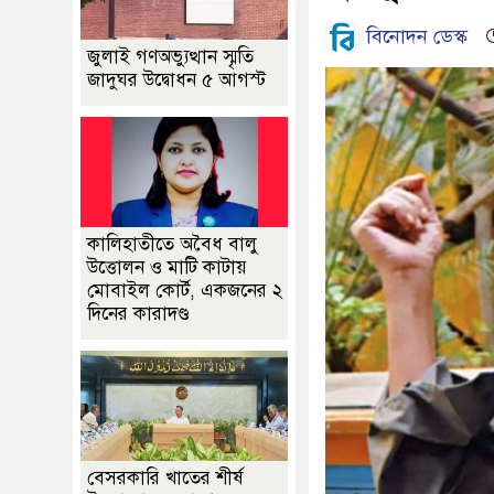
বিনোদন ডেস্ক
জুলাই গণঅভ্যুত্থান স্মৃতি
জাদুঘর উদ্বোধন ৫ আগস্ট
কালিহাতীতে অবৈধ বালু
উত্তোলন ও মাটি কাটায়
মোবাইল কোর্ট, একজনের ২
দিনের কারাদণ্ড
বেসরকারি খাতের শীর্ষ