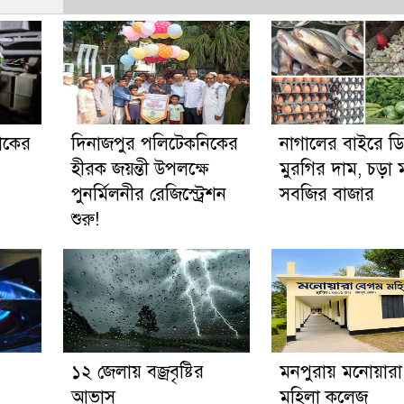
রাকের
দিনাজপুর পলিটেকনিকের
নাগালের বাইরে ড
হীরক জয়ন্তী উপলক্ষে
মুরগির দাম, চড়া 
পুনর্মিলনীর রেজিস্ট্রেশন
সবজির বাজার
শুরু!
১২ জেলায় বজ্রবৃষ্টির
মনপুরায় মনোয়ারা
আভাস
মহিলা কলেজ