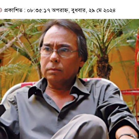
প্রকাশিত : ০৮:৩৫:১৭ অপরাহ্ন, বুধবার, ২৯ মে ২০২৪