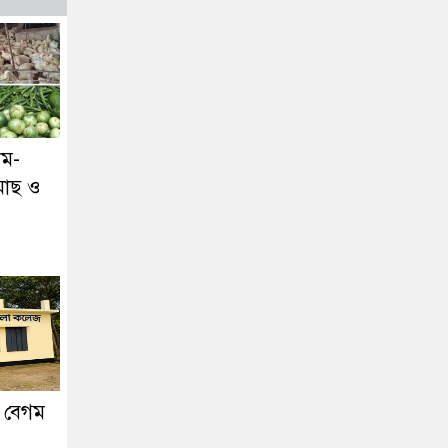
িম-
মাছ ও
 বেগম