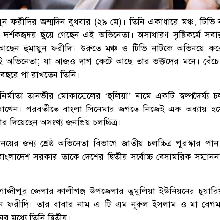
ায়ুন ফরীদির জন্মদিন বুধবার (২৯ মে)। তিনি একাধারে মঞ্চ, টিভি
 দর্শকহৃদয় ছুঁয়ে গেছেন এই অভিনেতা। অসাধারণ সৃষ্টিকর্মে সবার
েন হুমায়ুন ফরীদি। শুরুতে মঞ্চ ও টিভি নাটকে অভিনয়ে কর
ই অভিনেতা; যা আজও দাগ কেটে আছে তার ভক্তদের মনে। বেঁচ
বছরে পা রাখতেন তিনি।
মাতা তানভীর মোকাম্মেলের ‘হুলিয়া’ নামে একটি স্বল্পদৈর্ঘ্য চলচ
া রাখেন। পরবর্তীতে বাংলা সিনেমার জগতে নিজেই এক অধ্যায় হ
দিয়েছেন অসংখ্য জনপ্রিয় চলচ্চিত্র।
ভিনয়ের জন্য শ্রেষ্ঠ অভিনেতা বিভাগে জাতীয় চলচ্চিত্র পুরস্কার পান 
ংলাদেশ সরকার তাকে দেশের দ্বিতীয় সর্বোচ্চ বেসামরিক সম্মানন
জীপুর জেলার কালীগঞ্জ উপজেলার তুমুলিয়া ইউনিয়নের চুয়ারিয়া
ায়ুন ফরীদি। তার বাবার নাম এ টি এম নূরুল ইসলাম ও মা বেগ
মধ্যে তিনি দ্বিতীয়।