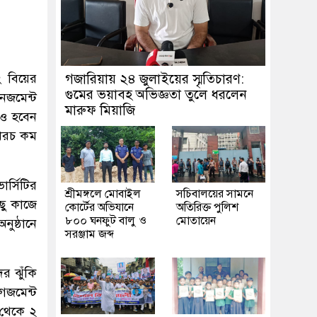
ং বিয়ের
গজারিয়ায় ২৪ জুলাইয়ের স্মৃতিচারণ:
গুমের ভয়াবহ অভিজ্ঞতা তুলে ধরলেন
েজমেন্ট
মারুফ মিয়াজি
িও হবেন
 খরচ কম
র্সিটির
শ্রীমঙ্গলে মোবাইল
সচিবালয়ের সামনে
িছু কাজে
কোর্টের অভিযানে
অতিরিক্ত পুলিশ
৮০০ ঘনফুট বালু ও
মোতায়েন
ুষ্ঠানে
সরঞ্জাম জব্দ
র ঝুঁকি
েজমেন্ট
 থেকে ২