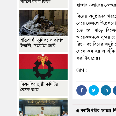
বাতিল করল ফিফা
হাজার ডলারের ভেতরে
বিয়ের অনুষ্ঠানের খরচ
সেরে ফেললে উল্লেখযো
১.৬ গুণ বাড়ে বিচ্ছে
আরেকজনকে সুন্দর চেহ
শক্তিশালী ভূমিকম্পে কাঁপল
রিং এবং বিয়ের অনুষ্ঠ
ইতালি, সতর্কতা জারি
গেলে কম হয় এ ঝুঁকি।
করাটাই শ্রেয়।
ট্যাগ :
বিএনপির স্থায়ী কমিটির
বৈঠক আজ
এ ক্যাটাগরির আরো 