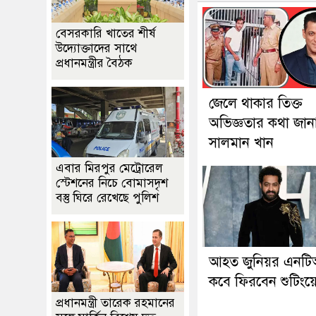
বেসরকারি খাতের শীর্ষ
উদ্যোক্তাদের সাথে
প্রধানমন্ত্রীর বৈঠক
জেলে থাকার তিক্ত
অভিজ্ঞতার কথা জান
সালমান খান
এবার মিরপুর মেট্রোরেল
স্টেশনের নিচে বোমাসদৃশ
বস্তু ঘিরে রেখেছে পুলিশ
আহত জুনিয়র এনট
কবে ফিরবেন শুটিংয়
প্রধানমন্ত্রী তারেক রহমানের