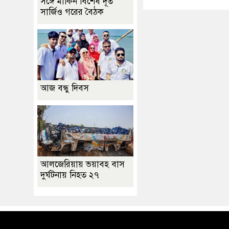
সঙ্গে মার্কিন বিশেষ দূত
সার্জিও গরের বৈঠক
আজ বন্ধু দিবস
আলজেরিয়ায় ভয়াবহ বাস
দুর্ঘটনায় নিহত ২৭