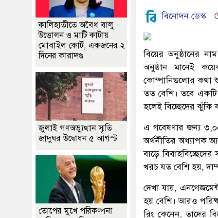
বিনোদন ডেস্ক
কালিহাতীতে অবৈধ বালু
উত্তোলন ও মাটি কাটায়
মোবাইল কোর্ট, একজনের ২
বিয়ের অনুষ্ঠানের ন
দিনের কারাদণ্ড
অনুষ্ঠান মানেই কয়ে
কোম্পানিগুলোর কথা শ
তত বেশি। তবে একটি গ
হলেই বিচ্ছেদের ঝুঁকি
এ গবেষণার জন্য ৩,০০০
জুলাই গণঅভ্যুত্থান স্মৃতি
জাদুঘর উদ্বোধন ৫ আগস্ট
অর্থনীতির অধ্যাপক অ্য
বাড়ে বিবাহবিচ্ছেদের
খরচ যত বেশি হয়, দাম্প
দেখা যায়, এনগেজমেন্
হয় বেশি। আরও পরিষ্
তোপের মুখে পরিকল্পনা
রিং কেনেন, তাদের বি