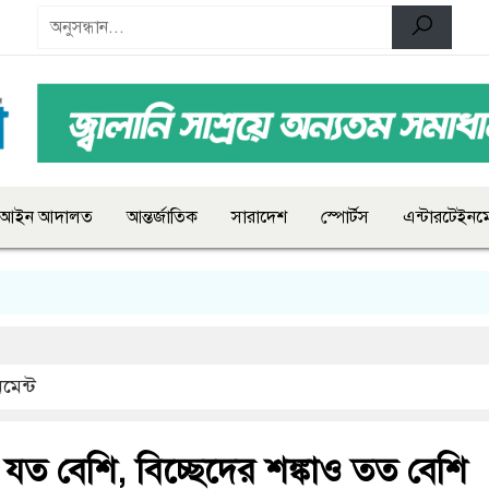
আইন আদালত
আন্তর্জাতিক
সারাদেশ
স্পোর্টস
এন্টারটেইনমে
মেন্ট
যত বেশি, বিচ্ছেদের শঙ্কাও তত বেশি