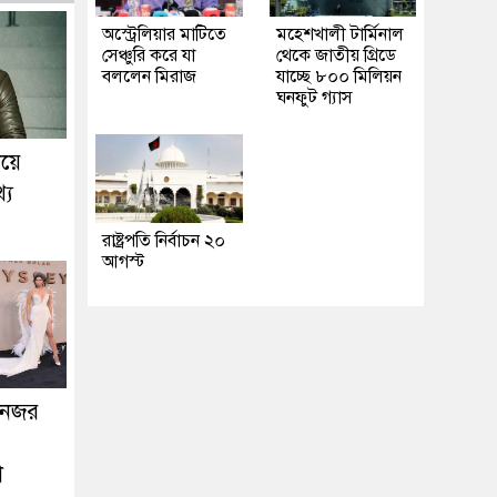
অস্ট্রেলিয়ার মাটিতে
মহেশখালী টার্মিনাল
সেঞ্চুরি করে যা
থেকে জাতীয় গ্রিডে
বললেন মিরাজ
যাচ্ছে ৮০০ মিলিয়ন
ঘনফুট গ্যাস
িয়ে
্য
রাষ্ট্রপতি নির্বাচন ২০
আগস্ট
 নজর
়া