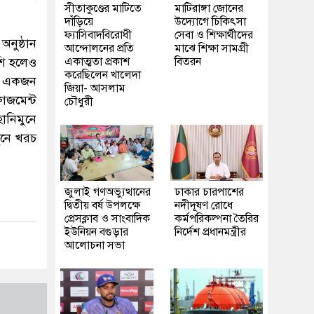
সীতাকুণ্ডের মাটিতে
মাটিরাঙ্গা জোনের
দাঁড়িয়ে
উদ্যোগে চিকিৎসা
ফ্যাসিবাদবিরোধী
সেবা ও শিক্ষার্থীদের
নুষ্ঠান
আন্দোলনের প্রতি
মাঝে শিক্ষা সামগ্রী
শি হলেও
একাত্মতা প্রকাশ
বিতরন
করেছিলেন খালেদা
ণ। একজন
জিয়া- আসলাম
েজমেন্ট
চৌধুরী
ানিমুনে
ুনে খরচ
জুলাই গণঅভ্যুত্থানের
ঢাকার চারপাশের
দ্বিতীয় বর্ষ উপলক্ষে
নদীদূষণ রোধে
প্রেসক্লাব ও সাংবাদিক
কর্মপরিকল্পনা তৈরির
ইউনিয়ন বগুড়ার
নির্দেশ প্রধানমন্ত্রীর
আলোচনা সভা