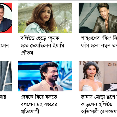
বলিউড ছেড়ে ‘কৃষক’
শাহরুখের ‘কিং’ ন
ালেন
হতে চেয়েছিলেন ইয়ামি
ফাঁস হলো নতুন তথ
গৌতম
িআর,
দেবকে বিয়ে করতে
ডানায় মোড়া রূপে
ে
বললেন ৯২ বছরের
কাড়লেন হলিউড
প্রতিযোগী
অভিনেত্রী জেনডেয