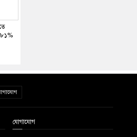
তে
১.৮১%
োগাযোগ
যোগাযোগ