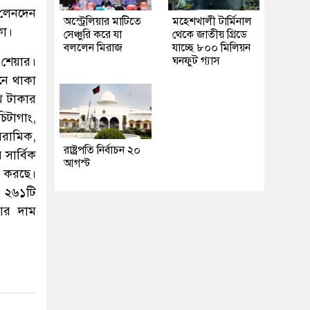
 লেনদেন
অস্ট্রেলিয়ার মাটিতে
মহেশখালী টার্মিনাল
কা।
সেঞ্চুরি করে যা
থেকে জাতীয় গ্রিডে
বললেন মিরাজ
যাচ্ছে ৮০০ মিলিয়ন
শেয়ার।
ঘনফুট গ্যাস
নে থাকা
 টাকার
িটাগাং,
রামিক,
রাষ্ট্রপতি নির্বাচন ২০
সার্বিক
আগস্ট
 করছে।
 ২৬১টি
 আর দাম