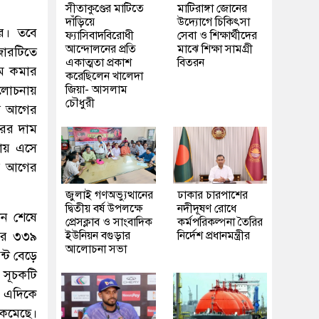
সীতাকুণ্ডের মাটিতে
মাটিরাঙ্গা জোনের
দাঁড়িয়ে
উদ্যোগে চিকিৎসা
ির। তবে
ফ্যাসিবাদবিরোধী
সেবা ও শিক্ষার্থীদের
আন্দোলনের প্রতি
মাঝে শিক্ষা সামগ্রী
জারটিতে
একাত্মতা প্রকাশ
বিতরন
াম কমার
করেছিলেন খালেদা
ালোচনায়
জিয়া- আসলাম
চৌধুরী
্স আগের
রের দাম
টায় এসে
্স আগের
জুলাই গণঅভ্যুত্থানের
ঢাকার চারপাশের
দ্বিতীয় বর্ষ উপলক্ষে
নদীদূষণ রোধে
েন শেষে
প্রেসক্লাব ও সাংবাদিক
কর্মপরিকল্পনা তৈরির
জার ৩৩৯
ইউনিয়ন বগুড়ার
নির্দেশ প্রধানমন্ত্রীর
আলোচনা সভা
্ট বেড়ে
 সূচকটি
 এদিকে
 কমেছে।