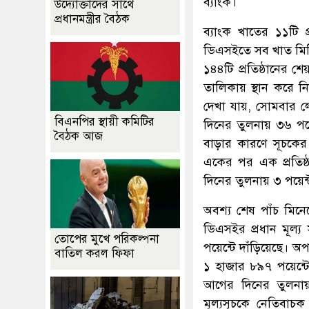
ব্যাংক।
উদ্যোক্তাদের সাথে
প্রধানমন্ত্রীর বৈঠক
ব্যাংক খাতের ১১টি 
ডিএসইতে সব খাত মিলি
১৪৪টি প্রতিষ্ঠানের
তালিকায় স্থান করে 
দেখা যায়, সোমবার ল
বিএনপির স্থায়ী কমিটির
দিনের তুলনায় ৩৬ পয়ে
বৈঠক আজ
বাড়ার কারণে সূচকের 
একের পর এক প্রতিষ
দিনের তুলনায় ৩ পয়েন
অবশ্য শেষ পাঁচ মিনে
ডিএসইর প্রধান মূল্
তোপের মুখে পরিকল্পনা
পয়েন্টে দাঁড়িয়েছে। অ
বাতিল করল ফিফা
১ হাজার ৮৯৭ পয়েন্ট
আগের দিনের তুলনায়
মূল্যসূচকে নেতিবা