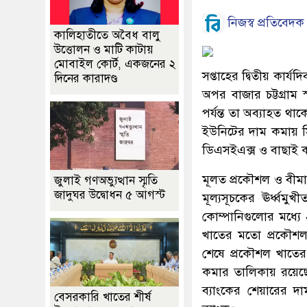
নিজস্ব প্রতিবেদক
কালিহাতীতে অবৈধ বালু
উত্তোলন ও মাটি কাটায়
মোবাইল কোর্ট, একজনের ২
সপ্তাহের দ্বিতীয় কার্
দিনের কারাদণ্ড
অপর বাজার চট্টগ্রাম 
পর্যন্ত তা অব্যাহত থ
ইউনিটের দাম কমায় স
ডিএসইএক্স ও বাছাই 
মূলত প্রকৌশল ও বীমা
জুলাই গণঅভ্যুত্থান স্মৃতি
জাদুঘর উদ্বোধন ৫ আগস্ট
মূল্যসূচকের ঊর্ধ্ব
কোম্পানিগুলোর মধ্য
খাতের মতো প্রকৌশল 
শেষে প্রকৌশল খাতের
কমার তালিকায় রয়েছে
ব্যাংকের শেয়ারের দ
বেসরকারি খাতের শীর্ষ