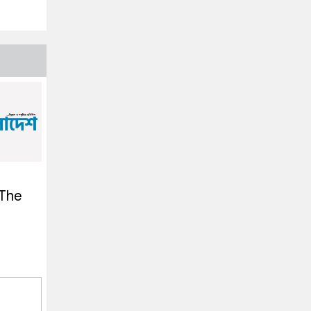
 The
l