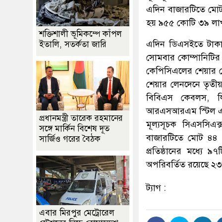
এদিন বাজারটিতে মো
হয় ৯৫৫ কোটি ৩৯ লাখ
শক্তিশালী ভূমিকম্পে কাঁপল
এদিন ডিএসইতে টাকা
ইতালি, সতর্কতা জারি
সোমবার কোম্পানিটির 
কেপিসিএলের শেয়ার 
শেয়ার লেনদেনে তৃতীয়
বিবিএস কেবলস, লিগ
আরএসআরএম স্টিল এবং ক
প্রধানমন্ত্রী তারেক রহমানের
মূল্যসূচক সিএসসিএ
সঙ্গে মার্কিন বিশেষ দূত
বাজারটিতে মোট ৪৪
সার্জিও গরের বৈঠক
প্রতিষ্ঠানের মধ্যে
অপরিবর্তিত রয়েছে ২৩
ট্যাগ :
এবার মিরপুর মেট্রোরেল