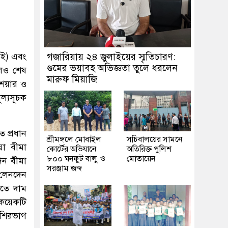
এসই) এবং
গজারিয়ায় ২৪ জুলাইয়ের স্মৃতিচারণ:
গুমের ভয়াবহ অভিজ্ঞতা তুলে ধরলেন
লেও শেষ
মারুফ মিয়াজি
শেয়ার ও
ল্যসূচক
 প্রধান
শ্রীমঙ্গলে মোবাইল
সচিবালয়ের সামনে
য়া বীমা
কোর্টের অভিযানে
অতিরিক্ত পুলিশ
৮০০ ঘনফুট বালু ও
মোতায়েন
িন বীমা
সরঞ্জাম জব্দ
 লেনদেন
ীতে দাম
 কয়েকটি
েশিরভাগ